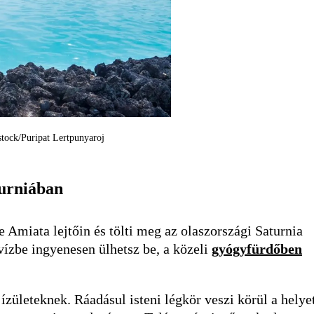
stock/Puripat Lertpunyaroj
turniában
 Amiata lejtőin és tölti meg az olaszországi Saturnia
vízbe ingyenesen ülhetsz be, a közeli
gyógyfürdőben
ízületeknek. Ráadásul isteni légkör veszi körül a helyet