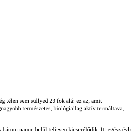
 télen sem süllyed 23 fok alá: ez az, amit
gnagyobb természetes, biológiailag aktív termáltava,
 három napon belül teljesen kicserélődik. Itt egész év