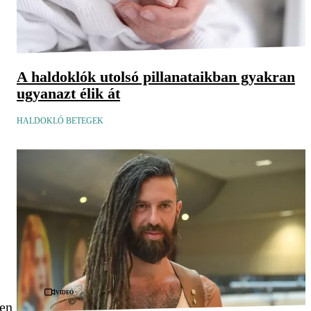
A haldoklók utolsó pillanataikban gyakran
ugyanazt élik át
HALDOKLÓ BETEGEK
Videó
ben