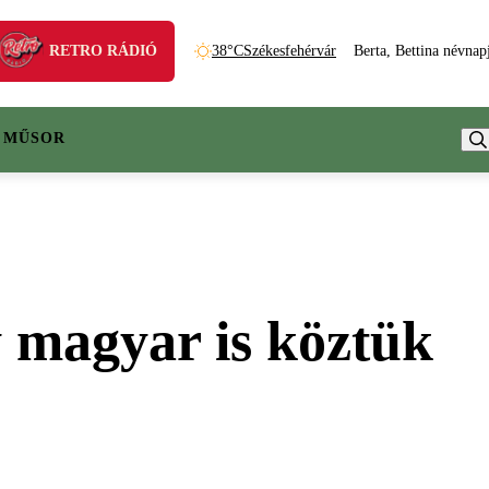
RETRO RÁDIÓ
38°C
Székesfehérvár
Berta, Bettina névnap
 MŰSOR
y magyar is köztük