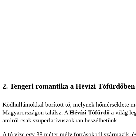
2. Tengeri romantika a Hévízi Tófürdőben
Ködhullámokkal borított tó, melynek hőmérséklete még
Magyarországon találsz. A
Hévízi Tófürdő
a világ le
amiről csak szuperlatívuszokban beszélhetünk.
A tó vize egy 38 méter mély forrásokból származik, és