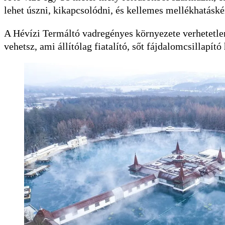
lehet úszni, kikapcsolódni, és kellemes mellékhatáskén
A Hévízi Termáltó vadregényes környezete verhetetlen
vehetsz, ami állítólag fiatalító, sőt fájdalomcsillapító