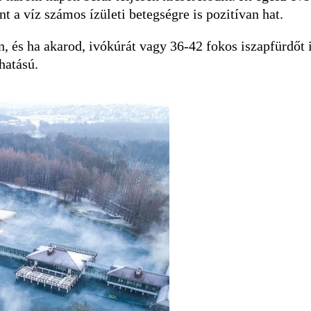
t a víz számos ízületi betegségre is pozitívan hat.
, és ha akarod, ivókúrát vagy 36-42 fokos iszapfürdőt 
 hatású.