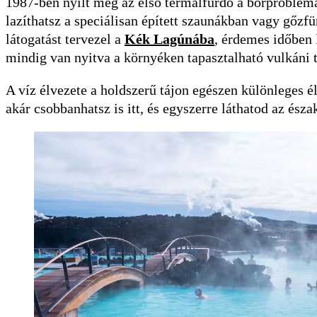
1987-ben nyílt meg az első termálfürdő a bőrproblém
lazíthatsz a speciálisan épített szaunákban vagy gőz
látogatást tervezel a
Kék Lagúnába
, érdemes időben 
mindig van nyitva a környéken tapasztalható vulkáni 
A víz élvezete a holdszerű tájon egészen különleges é
akár csobbanhatsz is itt, és egyszerre láthatod az észak