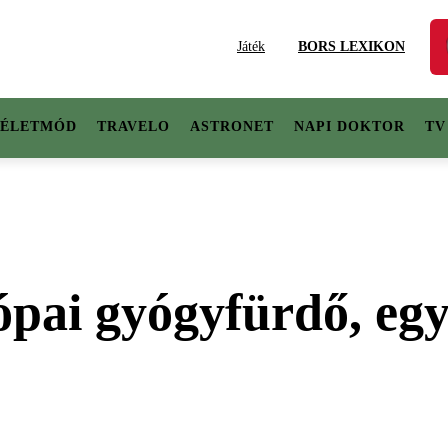
Játék
BORS LEXIKON
ÉLETMÓD
TRAVELO
ASTRONET
NAPI DOKTOR
TV
ópai gyógyfürdő, eg