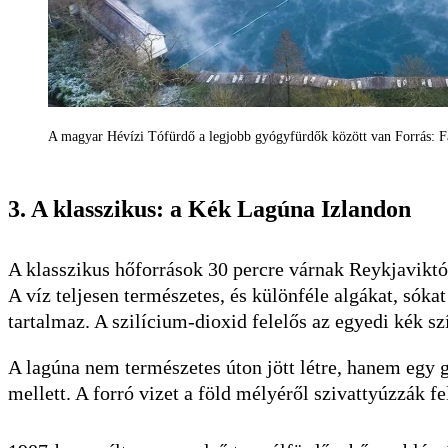
A magyar Hévízi Tófürdő a legjobb gyógyfürdők között van Forrás: 
3. A klasszikus: a Kék Lagúna Izlandon
A klasszikus hőforrások 30 percre várnak Reykjavikt
A víz teljesen természetes, és különféle algákat, sóka
tartalmaz. A szilícium-dioxid felelős az egyedi kék szí
A lagúna nem természetes úton jött létre, hanem egy
mellett. A forró vizet a föld mélyéről szivattyúzzák f