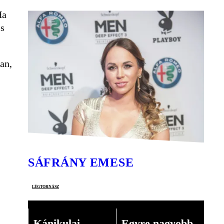
Ha
is
an,
SÁFRÁNY EMESE
légtornász
Kánikulai
Egyre nagyobb