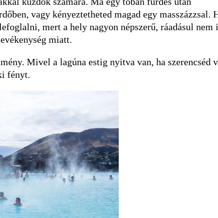
ákkal küzdők számára. Ma egy tóban fürdés után
fürdőben, vagy kényeztetheted magad egy masszázzsal. 
lefoglalni, mert a hely nagyon népszerű, ráadásul nem 
tevékenység miatt.
lmény. Mivel a lagúna estig nyitva van, ha szerencséd v
i fényt.