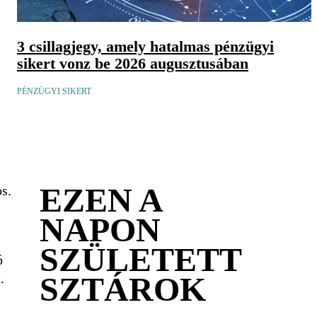
3 csillagjegy, amely hatalmas pénzügyi
sikert vonz be 2026 augusztusában
PÉNZÜGYI SIKERT
EZEN A
s.
NAPON
SZÜLETETT
ó
SZTÁROK
.