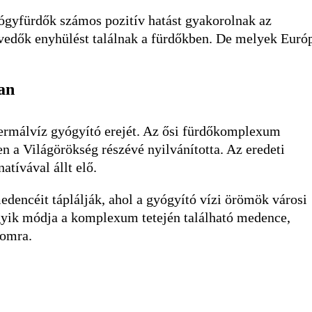
yógyfürdők számos pozitív hatást gyakorolnak az
nvedők enyhülést találnak a fürdőkben. De melyek Euró
ban
termálvíz gyógyító erejét. Az ősi fürdőkomplexum
a Világörökség részévé nyilvánította. Az eredeti
tívával állt elő.
dencéit táplálják, ahol a gyógyító vízi örömök városi
egyik módja a komplexum tetején található medence,
lomra.