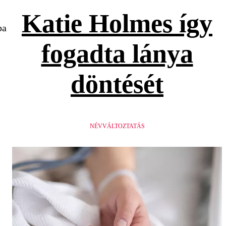
Katie Holmes így
pa
fogadta lánya
döntését
NÉVVÁLTOZTATÁS