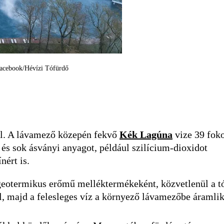
Facebook/Hévízi Tófürdő
ól. A lávamező közepén fekvő
Kék Lagúna
vize 39 foko
t és sok ásványi anyagot, például szilícium-dioxidot
nért is.
 geotermikus erőmű melléktermékeként, közvetlenül a t
el, majd a felesleges víz a környező lávamezőbe áramlik