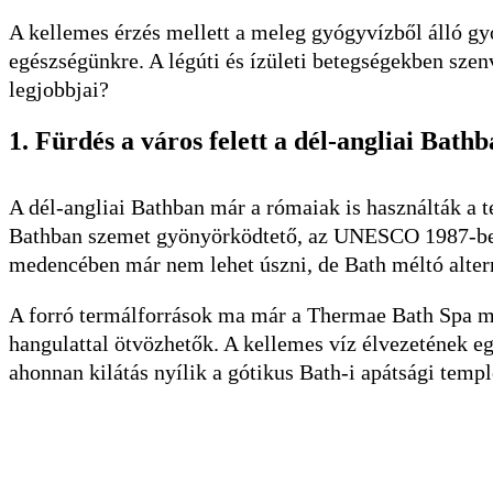
A kellemes érzés mellett a meleg gyógyvízből álló g
egészségünkre. A légúti és ízületi betegségekben sze
legjobbjai?
1. Fürdés a város felett a dél-angliai Bath
A dél-angliai Bathban már a rómaiak is használták a 
Bathban szemet gyönyörködtető, az UNESCO 1987-ben 
medencében már nem lehet úszni, de Bath méltó alterna
A forró termálforrások ma már a Thermae Bath Spa me
hangulattal ötvözhetők. A kellemes víz élvezetének 
ahonnan kilátás nyílik a gótikus Bath-i apátsági temp