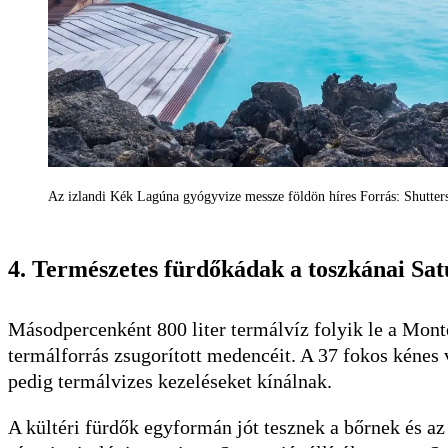
Az izlandi Kék Lagúna gyógyvize messze földön híres Forrás: Shutter
4. Természetes fürdőkádak a toszkánai Sa
Másodpercenként 800 liter termálvíz folyik le a Monte
termálforrás zsugorított medencéit. A 37 fokos kénes 
pedig termálvizes kezeléseket kínálnak.
A kültéri fürdők egyformán jót tesznek a bőrnek és az 