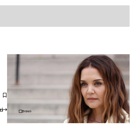
ei
Videó