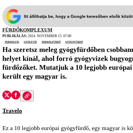
Itt állíthatja be, hogy a Google keresőben elsők közö
FÜRDŐKOMPLEXUM
PUBLIKÁLÁS:
2024. NOVEMBER 15. 07:00
termálvíz
gyógyvíz
termálfürdő
gyógyfürdő
Ha szeretsz meleg gyógyfürdőben csobbanni
helyet kínál, ahol forró gyógyvizek bugyog
fürdőzőket. Mutatjuk a 10 legjobb európai
került egy magyar is.
Travelo
Ez a 10 legjobb európai gyógyfürdő, egy magyar is k