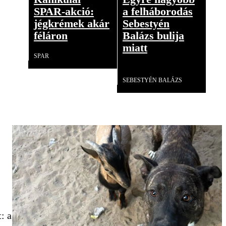
SPAR-akció:
a felháborodás
jégkrémek akár
Sebestyén
féláron
Balázs bulija
miatt
SPAR
Videó
SEBESTYÉN BALÁZS
: a