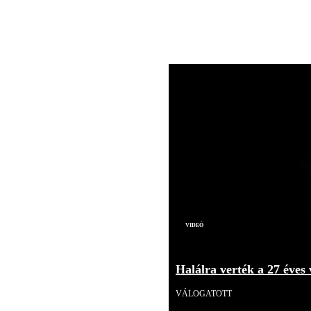
Videó
Halálra verték a 27 éves 
VÁLOGATOTT