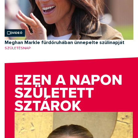
Videó
Meghan Markle fürdőruhában ünnepelte szülinapját
SZÜLETÉSNAP
EZEN A NAPON
SZÜLETETT
SZTÁROK