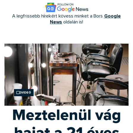
Google
A legfrissebb hírekért kövess minket a Bors
News
oldalán is!
Videó
Meztelenül vág
hajat a 21 éves