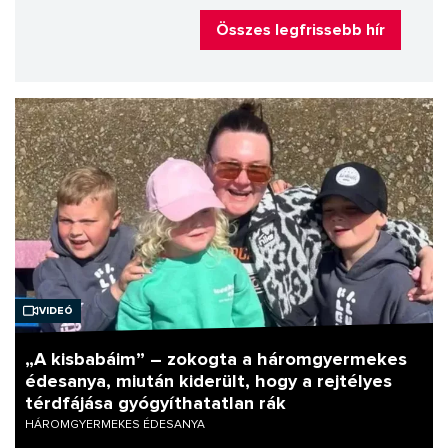
Összes legfrissebb hír
Videó
„A kisbabáim” – zokogta a háromgyermekes
édesanya, miután kiderült, hogy a rejtélyes
térdfájása gyógyíthatatlan rák
HÁROMGYERMEKES ÉDESANYA