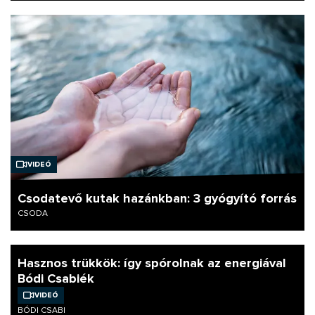
Videó
Csodatevő kutak hazánkban: 3 gyógyító forrás
CSODA
Hasznos trükkök: így spórolnak az energiával
Bódi Csabiék
Videó
BÓDI CSABI