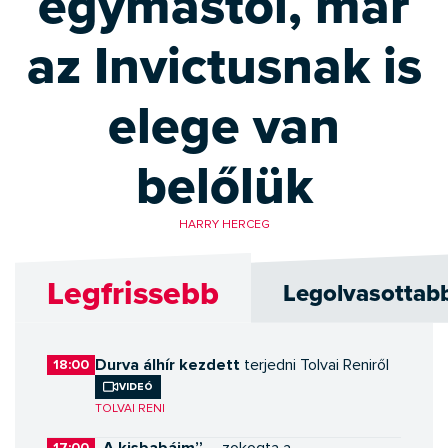
egymástól, már
az Invictusnak is
elege van
belőlük
HARRY HERCEG
Legfrissebb
Legolvasottab
Durva álhír kezdett
18:00
terjedni Tolvai Reniről
Videó
TOLVAI RENI
„A kisbabáim” –
17:00
zokogta a