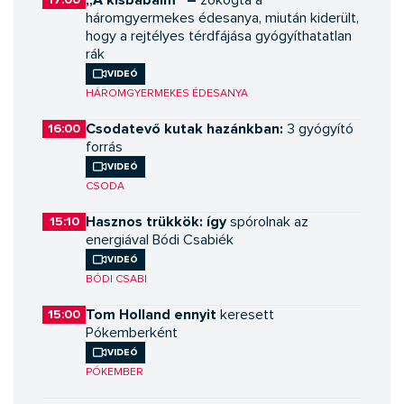
háromgyermekes édesanya, miután kiderült,
hogy a rejtélyes térdfájása gyógyíthatatlan
rák
Videó
HÁROMGYERMEKES ÉDESANYA
Csodatevő kutak hazánkban:
16:00
3 gyógyító
forrás
Videó
CSODA
Hasznos trükkök: így
15:10
spórolnak az
energiával Bódi Csabiék
Videó
BÓDI CSABI
Tom Holland ennyit
15:00
keresett
Pókemberként
Videó
PÓKEMBER