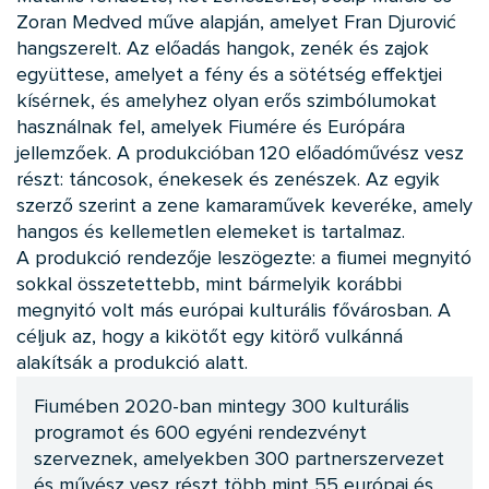
Zoran Medved műve alapján, amelyet Fran Djurović
hangszerelt. Az előadás hangok, zenék és zajok
együttese, amelyet a fény és a sötétség effektjei
kísérnek, és amelyhez olyan erős szimbólumokat
használnak fel, amelyek Fiumére és Európára
jellemzőek. A produkcióban 120 előadóművész vesz
részt: táncosok, énekesek és zenészek. Az egyik
szerző szerint a zene kamaraművek keveréke, amely
hangos és kellemetlen elemeket is tartalmaz.
A produkció rendezője leszögezte: a fiumei megnyitó
sokkal összetettebb, mint bármelyik korábbi
megnyitó volt más európai kulturális fővárosban. A
céljuk az, hogy a kikötőt egy kitörő vulkánná
alakítsák a produkció alatt.
Fiumében 2020-ban mintegy 300 kulturális
programot és 600 egyéni rendezvényt
szerveznek, amelyekben 300 partnerszervezet
és művész vesz részt több mint 55 európai és