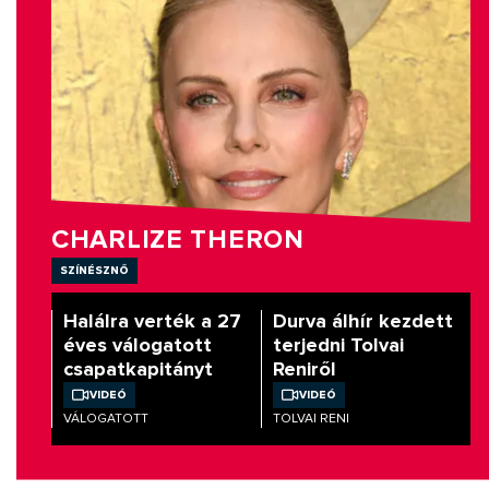
CHARLIZE THERON
színésznő
Halálra verték a 27
Durva álhír kezdett
éves válogatott
terjedni Tolvai
csapatkapitányt
Reniről
Videó
Videó
VÁLOGATOTT
TOLVAI RENI