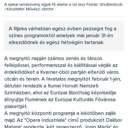
A rijekai rendezvény egyik fő eleme a víz lesz Forrás: Shutterstock
/ Készítette: Művész: xbrchx
A Rijeka várhatóan egész évben pezsegni fog a
színes programoktól amelyek már január 31-én
elkezdődnek és egész hétvégén tartanak.
A megnyitó napján számos zenés és táncos
fellépéssel, performansszal és kiállítással várják az
érdeklődőket a Kvarner-öböl partján elterülő város
utcáin és terein. A hivatalos megnyitót február 1-jén,
délután rendezik a fiumei Horvát Nemzeti
Színházban, ahol az Európai Bizottság képviselője
átnyújtja Fiumének az Európai Kulturális Fővárosa
plakettjét.
A megnyitó központi programja a kikötőben zajlik
majd. Az "Opera Industriale" című produkciót Dalibor
Matanić rendezte, két zeneszerző, Josip Maršić és