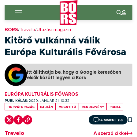
BORS
/
Travelo
/
Utazási magazin
Kitörő vulkánná válik
Európa Kulturális Fővárosa
Itt állíthatja be, hogy a Google keresőben
elsők között legyen a Bors
EURÓPA KULTURÁLIS FŐVÁROS
PUBLIKÁLÁS:
2020. JANUÁR 21. 10:32
Horvátország
Balkán
megnyitó
rendezvény
Rijeka
KOMMENT (0)
Travelo
A szerző cikkei