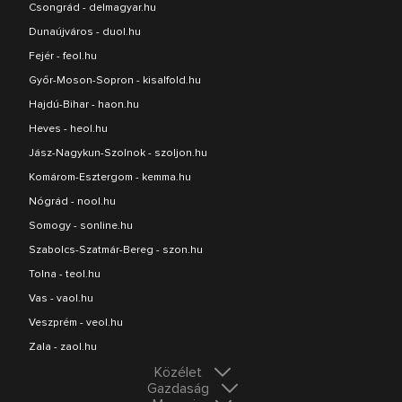
Csongrád - delmagyar.hu
Dunaújváros - duol.hu
Fejér - feol.hu
Győr-Moson-Sopron - kisalfold.hu
Hajdú-Bihar - haon.hu
Heves - heol.hu
Jász-Nagykun-Szolnok - szoljon.hu
Komárom-Esztergom - kemma.hu
Nógrád - nool.hu
Somogy - sonline.hu
Szabolcs-Szatmár-Bereg - szon.hu
Tolna - teol.hu
Vas - vaol.hu
Veszprém - veol.hu
Zala - zaol.hu
Közélet
Gazdaság