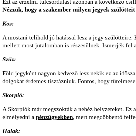
Ezt az érzelmi túlcsordulást azonban a következő csil
Nézzük, hogy a szakember milyen jegyek szülötteit em
Kos:
A mostani telihold jó hatással lesz a jegy szülötteir
mellett most jutalomban is részesülnek. Ismerjék fel a
Szűz:
Föld jegyként nagyon kedvező lesz nekik ez az időszak
dolgokat érdemes tisztázniuk. Fontos, hogy türelmesek 
Skorpió:
A Skorpiók már megszokták a nehéz helyzeteket. Ez a
elmélyedni a
pénzügyekben
, mert megdöbbentő felfe
Halak: