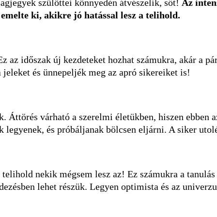
lagjegyek szülöttei könnyedén átvészelik, sőt!
Az inten
elte ki, akikre jó hatással lesz a telihold.
e. Ez az időszak új kezdeteket hozhat számukra, akár a 
 jeleket és ünnepeljék meg az apró sikereiket is!
. Áttörés várható a szerelmi életükben, hiszen ebben az
legyenek, és próbáljanak bölcsen eljárni. A siker utolé
 telihold nekik mégsem lesz az! Ez számukra a tanulás
dezésben lehet részük.
Legyen optimista és az univer