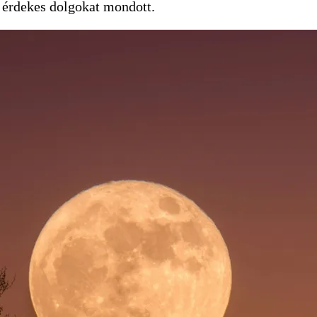
i érdekes dolgokat mondott.