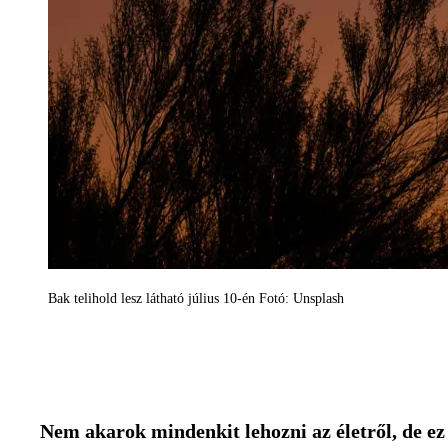
Bak telihold lesz látható július 10-én Fotó: Unsplash
Nem akarok mindenkit lehozni az életről, de ez