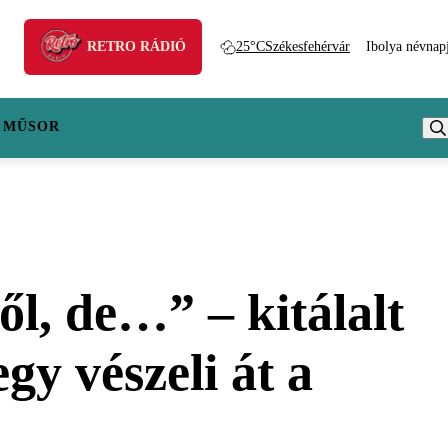
RETRO RÁDIÓ
25°C
Székesfehérvár
Ibolya névnap
 MŰSOR
l, de…” – kitálalt
gy vészeli át a