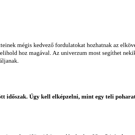
teinek mégis kedvező fordulatokat hozhatnak az elkö
telihold hoz magával. Az univerzum most segíthet nekik
áljanak.
ött időszak. Úgy kell elképzelni, mint egy teli pohar