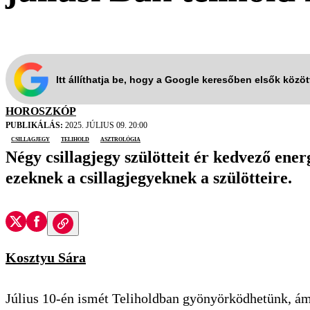
Itt állíthatja be, hogy a Google keresőben elsők közö
HOROSZKÓP
PUBLIKÁLÁS:
2025. JÚLIUS 09. 20:00
csillagjegy
telihold
asztrológia
Négy csillagjegy szülötteit ér kedvező energ
ezeknek a csillagjegyeknek a szülötteire.
Kosztyu Sára
Július 10-én ismét Teliholdban gyönyörködhetünk, ám 