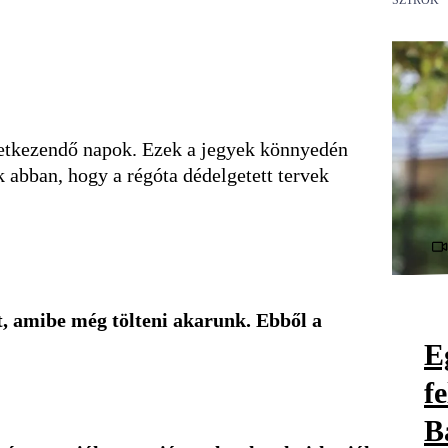
SZTRÓK
vetkezendő napok. Ezek a jegyek könnyedén
 abban, hogy a régóta dédelgetett tervek
at, amibe még tölteni akarunk.
Ebből a
E
f
B