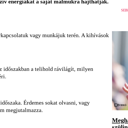
zív energiákat a saját malmukra hajthatják.
SEB
párkapcsolatuk vagy munkájuk terén.
A kihívások
 időszakban a telihold rávilágít, milyen
ri.
 időszaka. Érdemes sokat olvasni, vagy
Videó
zum megjutalmazza.
Megha
szüli