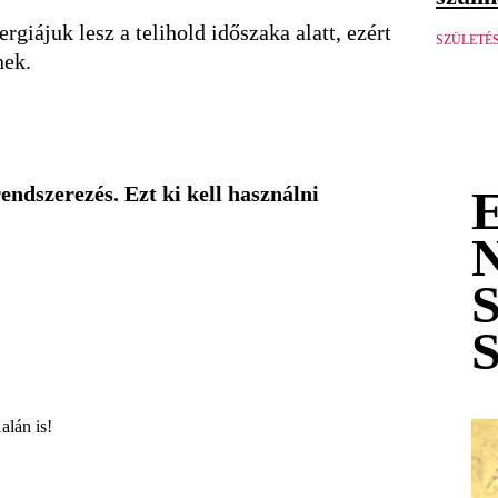
iájuk lesz a telihold időszaka alatt, ezért
SZÜLETÉ
nek.
endszerezés. Ezt ki kell használni
alán is!