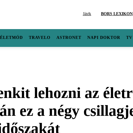
Játék
BORS LEXIKON
ÉLETMÓD
TRAVELO
ASTRONET
NAPI DOKTOR
TV
it lehozni az életrő
án ez a négy csillagje
 időszakát