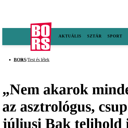
AKTUÁLIS
SZTÁR
SPORT
BORS
/
Test és lélek
„Nem akarok mindenk
az asztrológus, csup
júliusi Bak telihold