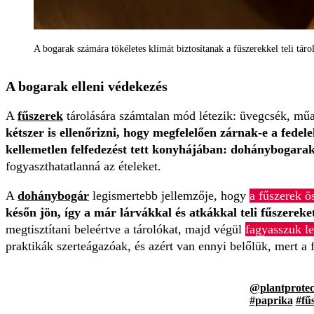
A bogarak számára tökéletes klímát biztosítanak a fűszerekkel teli tár
A bogarak elleni védekezés
A
fűszerek
tárolására számtalan mód létezik: üvegcsék, műa
kétszer is ellenőrizni, hogy megfelelően zárnak-e a fedel
kellemetlen felfedezést tett konyhájában: dohánybogarak 
fogyaszthatatlanná az ételeket.
A
dohánybogár
legismertebb jellemzője, hogy
a fűszerek 
későn jön, így a már lárvákkal és atkákkal teli fűszereket
megtisztítani beleértve a tárolókat, majd végül
fagyasszuk le
praktikák szerteágazóak, és azért van ennyi belőlük, mert a 
@plantprotec
#paprika
#fű