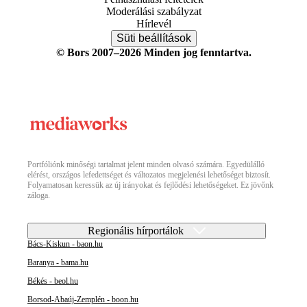
Moderálási szabályzat
Hírlevél
Süti beállítások
© Bors 2007–2026 Minden jog fenntartva.
Portfóliónk minőségi tartalmat jelent minden olvasó számára. Egyedülálló
elérést, országos lefedettséget és változatos megjelenési lehetőséget biztosít.
Folyamatosan keressük az új irányokat és fejlődési lehetőségeket. Ez jövőnk
záloga.
Regionális hírportálok
Bács-Kiskun - baon.hu
Baranya - bama.hu
Békés - beol.hu
Borsod-Abaúj-Zemplén - boon.hu