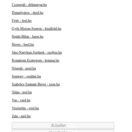
Csongrád - delmagyar.hu
Dunaújváros - duol.hu
Fejér - feol.hu
Győr-Moson-Sopron - kisalfold.hu
Hajdú-Bihar - haon.hu
Heves - heol.hu
Jász-Nagykun-Szolnok - szoljon.hu
Komárom-Esztergom - kemma.hu
Nógrád - nool.hu
Somogy - sonline.hu
Szabolcs-Szatmár-Bereg - szon.hu
Tolna - teol.hu
Vas - vaol.hu
Veszprém - veol.hu
Zala - zaol.hu
Közélet