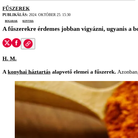
FŰSZEREK
PUBLIKÁLÁS:
2024. OKTÓBER 25. 15:30
bogarak
konyha
A fűszerekre érdemes jobban vigyázni, ugyanis a b
H. M.
A
konyhai háztartás
alapvető elemei a fűszerek.
Azonban, 