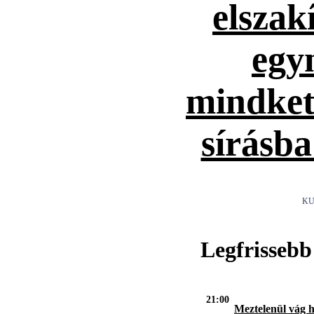
elszak
egy
mindket
sírásb
KU
Legfrissebb
21:00
Meztelenül vág h