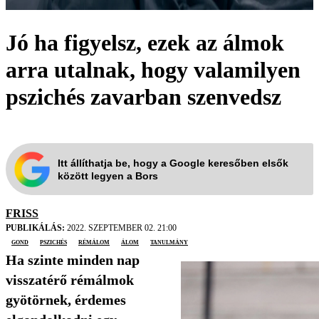
Jó ha figyelsz, ezek az álmok
arra utalnak, hogy valamilyen
pszichés zavarban szenvedsz
Itt állíthatja be, hogy a Google keresőben elsők
között legyen a Bors
FRISS
PUBLIKÁLÁS:
2022. SZEPTEMBER 02. 21:00
gond
pszichés
rémálom
álom
tanulmány
Ha szinte minden nap
visszatérő rémálmok
gyötörnek, érdemes