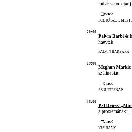
művészetnek tartj
Videó
FODRÁSZOK MEZT
20:00
Palvin Barbi és
h
hagytak
PALVIN BARBARA
19:00
Meghan Markle 
szülinapját
Videó
SZÜLETÉSNAP
18:00
Pál Dénes: „Mi
a problémának”
Videó
VÍZHIÁNY