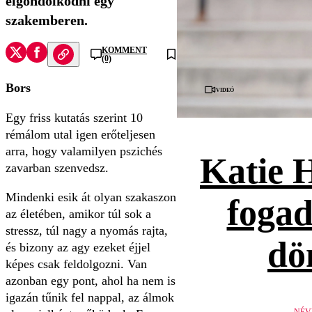
elgondolkodni egy
szakemberen.
KOMMENT
(0)
Bors
Videó
Egy friss kutatás szerint 10
rémálom utal igen erőteljesen
arra, hogy valamilyen pszichés
Katie 
zavarban szenvedsz.
Mindenki esik át olyan szakaszon
fogad
az életében, amikor túl sok a
stressz, túl nagy a nyomás rajta,
dö
és bizony az agy ezeket éjjel
képes csak feldolgozni. Van
azonban egy pont, ahol ha nem is
igazán tűnik fel nappal, az álmok