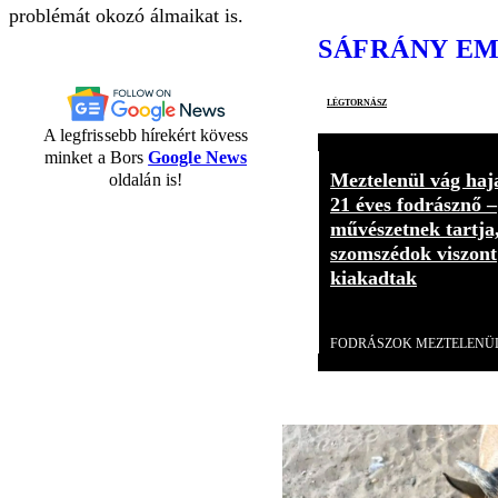
problémát okozó álmaikat is.
SÁFRÁNY E
légtornász
A legfrissebb hírekért kövess
minket a Bors
Google News
Meztelenül vág haj
oldalán is!
21 éves fodrásznő –
művészetnek tartja
szomszédok viszont
kiakadtak
Videó
FODRÁSZOK MEZTELENÜ