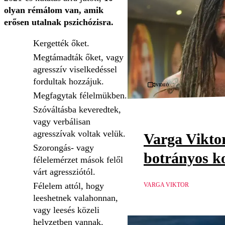
olyan rémálom van, amik
erősen utalnak pszichózisra.
Kergették őket.
Megtámadták őket, vagy
agresszív viselkedéssel
fordultak hozzájuk.
Videó
Megfagytak félelmükben.
Szóváltásba keveredtek,
vagy verbálisan
agresszívak voltak velük.
Varga Viktor
Szorongás- vagy
botrányos ko
félelemérzet mások felől
várt agressziótól.
Félelem attól, hogy
VARGA VIKTOR
leeshetnek valahonnan,
vagy leesés közeli
helyzetben vannak.