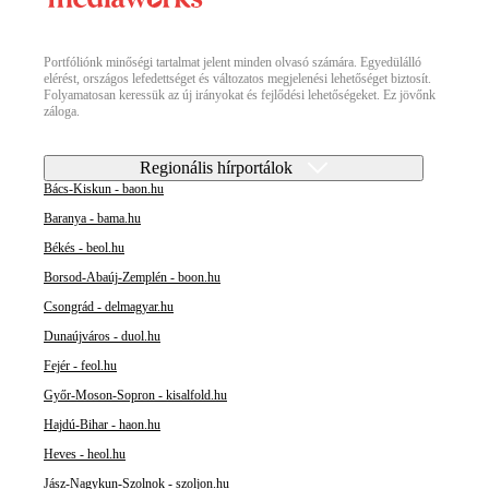
Portfóliónk minőségi tartalmat jelent minden olvasó számára. Egyedülálló
elérést, országos lefedettséget és változatos megjelenési lehetőséget biztosít.
Folyamatosan keressük az új irányokat és fejlődési lehetőségeket. Ez jövőnk
záloga.
Regionális hírportálok
Bács-Kiskun - baon.hu
Baranya - bama.hu
Békés - beol.hu
Borsod-Abaúj-Zemplén - boon.hu
Csongrád - delmagyar.hu
Dunaújváros - duol.hu
Fejér - feol.hu
Győr-Moson-Sopron - kisalfold.hu
Hajdú-Bihar - haon.hu
Heves - heol.hu
Jász-Nagykun-Szolnok - szoljon.hu