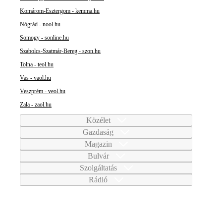
Komárom-Esztergom - kemma.hu
Nógrád - nool.hu
Somogy - sonline.hu
Szabolcs-Szatmár-Bereg - szon.hu
Tolna - teol.hu
Vas - vaol.hu
Veszprém - veol.hu
Zala - zaol.hu
Közélet
Gazdaság
Magazin
Bulvár
Szolgáltatás
Rádió