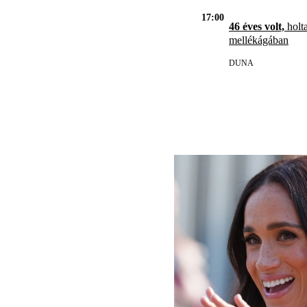
17:00
46 éves volt,
holta
mellékágában
DUNA