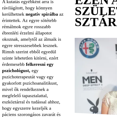
A kutatás egyébként arra is
SZÜLE
rávilágított, hogy könnyen
kerülhetnek
negatív spirálba
az
SZTÁ
érintettek. Az egyre sötétebb
rémálmok egyre rosszabb
ébrenléti érzelmi állapotot
okoznak, amelytől az álmaik is
egyre stresszesebbek lesznek.
Rimsh szerint ebből egyedül
szinte lehetetlen kitörni, ezért
érdemesebb
felkeresni egy
pszichológust,
egy
pszichoterapeutát vagy egy
gyakorlott pszichoanalitikust,
mivel ők rendelkeznek a
megfelelő tapasztalattal,
eszköztárral és tudással ahhoz,
hogy egyszerre kezeljék a
páciens szorongásos zavarát és