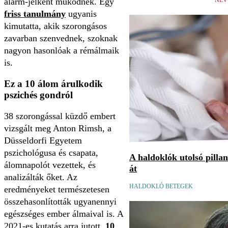
alarm-jelként működnek. Egy
NÉV
friss tanulmány
ugyanis
kimutatta, akik szorongásos
zavarban szenvednek, szoknak
nagyon hasonlóak a rémálmaik
is.
Ez a 10 álom árulkodik
pszichés gondról
38 szorongással küzdő embert
vizsgált meg Anton Rimsh, a
Düsseldorfi Egyetem
pszichológusa és csapata,
A haldoklók utolsó pilla
álomnapolót vezettek, és
át
analizálták őket. Az
HALDOKLÓ BETEGEK
eredményeket természetesen
összehasonlították ugyanennyi
egészséges ember álmaival is. A
2021-es kutatás arra jutott,
10