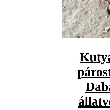
Kuty
párost
Dab
állat