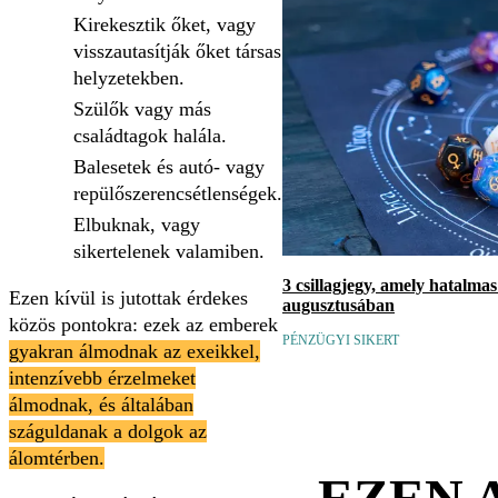
Kirekesztik őket, vagy
visszautasítják őket társas
helyzetekben.
Szülők vagy más
családtagok halála.
Balesetek és autó- vagy
repülőszerencsétlenségek.
Elbuknak, vagy
sikertelenek valamiben.
3 csillagjegy, amely hatalma
Ezen kívül is jutottak érdekes
augusztusában
közös pontokra: ezek az emberek
PÉNZÜGYI SIKERT
gyakran álmodnak az exeikkel,
intenzívebb érzelmeket
álmodnak, és általában
száguldanak a dolgok az
álomtérben.
EZEN 