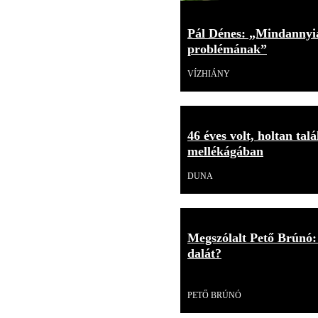
Pál Dénes: „Mindannyi
problémának”
VÍZHIÁNY
46 éves volt, holtan tal
mellékágában
DUNA
Megszólalt Pető Brúnó:
dalát?
Videó
PETŐ BRÚNÓ