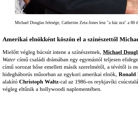
Michael Douglas felesége, Catherine Zeta-Jones lesz "a ház ura" 
Amerikai elnökként köszön el a színészettől Micha
Mielőtt végleg búcsút intene a színészetnek,
Michael Dougl
Water
című családi drámában egy egymástól teljesen elidegen
című sorozat hőse emellett másik szerelmétől, a tévétől is m
hidegháborús műsorban az egykori amerikai elnök,
Ronald
alakító
Christoph Waltz
-cal az 1986-os reykjavíki csúcstal
végleg eltűnik a hollywoodi naplementében.