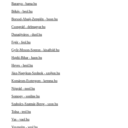
Baranya - bama.hu
Békés - beol.hu
Borsod-Abaúj-Zemplén - boon.hu
Csongrád - delmagyar.hu
Dunaújváros - duol.hu
Fejér - feol.hu
Győr-Moson-Sopron - kisalfold.hu
Hajdú-Bihar - haon.hu
Heves - heol.hu
Jász-Nagykun-Szolnok - szoljon.hu
Komárom-Esztergom - kemma.hu
Nógrád - nool.hu
Somogy - sonline.hu
Szabolcs-Szatmár-Bereg - szon.hu
Tolna - teol.hu
Vas - vaol.hu
Veszprém - veol.hu