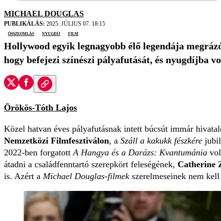
MICHAEL DOUGLAS
PUBLIKÁLÁS:
2025. JÚLIUS 07. 18:15
összeomlás
nyugdíj
film
Hollywood egyik legnagyobb élő legendája megrázó b
hogy befejezi színészi pályafutását, és nyugdíjba vo
Örökös-Tóth Lajos
Közel hatvan éves pályafutásnak intett búcsút immár hivata
Nemzetközi Filmfesztiválon
, a
Száll a kakukk fészkére
jubil
2022-ben forgatott
A Hangya és a Darázs: Kvantumánia
vol
átadni a családfenntartó szerepkört feleségének,
Catherine 
is. Azért a
Michael Douglas-filmek
szerelmeseinek nem kell e