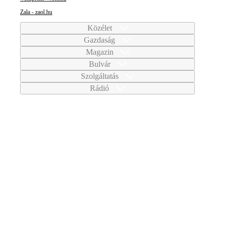
Zala - zaol.hu
Közélet
Gazdaság
Magazin
Bulvár
Szolgáltatás
Rádió