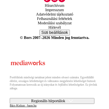
Hírarchívum
Impresszum
Adatvédelmi tájékoztató
Felhasználási feltételek
Moderálási szabályzat
Hírlevél
Süti beállítások
© Bors 2007–2026 Minden jog fenntartva.
Portfóliónk minőségi tartalmat jelent minden olvasó számára. Egyedülálló
elérést, országos lefedettséget és változatos megjelenési lehetőséget biztosít.
Folyamatosan keressük az új irányokat és fejlődési lehetőségeket. Ez jövőnk
záloga.
Regionális hírportálok
Bács-Kiskun - baon.hu