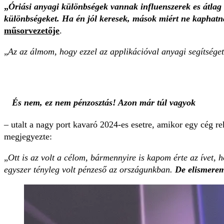
„
Óriási anyagi különbségek vannak influenszerek es átlag f
különbségeket. Ha én jól keresek, mások miért ne kaphatnán
műsorvezetője
.
„
Az az álmom, hogy ezzel az applikációval anyagi segítséget
És nem, ez nem pénzosztás! Azon már túl vagyok
– utalt a nagy port kavaró 2024-es esetre, amikor egy cég re
megjegyezte:
„
Ott is az volt a célom, bármennyire is kapom érte az ívet,
egyszer tényleg volt pénzeső az országunkban.
De elismerem