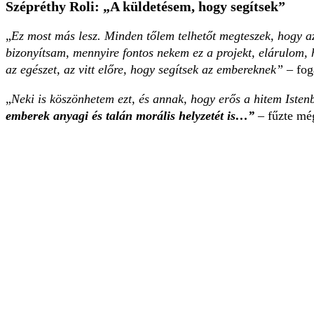
Szépréthy Roli: „A küldetésem, hogy segítsek”
„
Ez most más lesz. Minden tőlem telhetőt megteszek, hogy a
bizonyítsam, mennyire fontos nekem ez a projekt, elárulom,
az egészet, az vitt előre, hogy segítsek az embereknek”
– fog
„
Neki is köszönhetem ezt, és annak, hogy erős a hitem Isten
emberek anyagi és talán morális helyzetét is…”
– fűzte mé