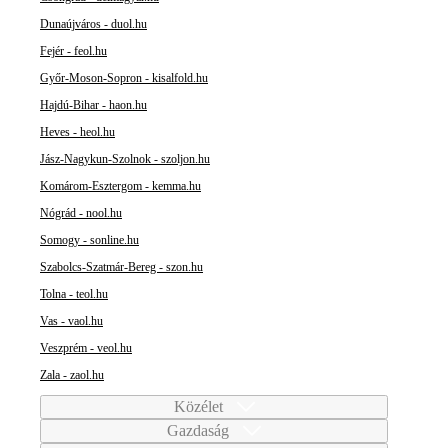
Dunaújváros - duol.hu
Fejér - feol.hu
Győr-Moson-Sopron - kisalfold.hu
Hajdú-Bihar - haon.hu
Heves - heol.hu
Jász-Nagykun-Szolnok - szoljon.hu
Komárom-Esztergom - kemma.hu
Nógrád - nool.hu
Somogy - sonline.hu
Szabolcs-Szatmár-Bereg - szon.hu
Tolna - teol.hu
Vas - vaol.hu
Veszprém - veol.hu
Zala - zaol.hu
Közélet
Gazdaság