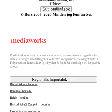
Hírlevél
Süti beállítások
© Bors 2007–2026 Minden jog fenntartva.
Portfóliónk minőségi tartalmat jelent minden olvasó számára. Egyedülálló
elérést, országos lefedettséget és változatos megjelenési lehetőséget biztosít.
Folyamatosan keressük az új irányokat és fejlődési lehetőségeket. Ez jövőnk
záloga.
Regionális hírportálok
Bács-Kiskun - baon.hu
Baranya - bama.hu
Békés - beol.hu
Borsod-Abaúj-Zemplén - boon.hu
Csongrád - delmagyar.hu