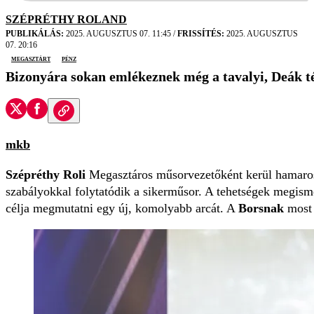
SZÉPRÉTHY ROLAND
PUBLIKÁLÁS:
2025. AUGUSZTUS 07. 11:45
/
FRISSÍTÉS:
2025. AUGUSZTUS
07. 20:16
Megasztárt
pénz
Bizonyára sokan emlékeznek még a tavalyi, Deák té
mkb
Szépréthy Roli
Megasztáros műsorvezetőként kerül hamarosa
szabályokkal folytatódik a sikerműsor. A tehetségek megisme
célja megmutatni egy új, komolyabb arcát. A
Borsnak
most 