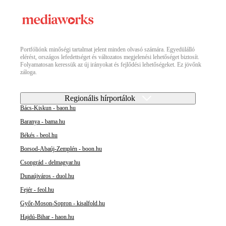
Portfóliónk minőségi tartalmat jelent minden olvasó számára. Egyedülálló
elérést, országos lefedettséget és változatos megjelenési lehetőséget biztosít.
Folyamatosan keressük az új irányokat és fejlődési lehetőségeket. Ez jövőnk
záloga.
Regionális hírportálok
Bács-Kiskun - baon.hu
Baranya - bama.hu
Békés - beol.hu
Borsod-Abaúj-Zemplén - boon.hu
Csongrád - delmagyar.hu
Dunaújváros - duol.hu
Fejér - feol.hu
Győr-Moson-Sopron - kisalfold.hu
Hajdú-Bihar - haon.hu