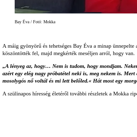
Bay Éva / Fotó: Mokka
A máig gyönyörű és tehetséges Bay Éva a minap ünnepelte a
köszöntötték fel, majd megkérték meséljen arról, hogy van.
„A lényeg az, hogy… Nem is tudom, hogy mondjam. Nekem 
azért egy elég nagy próbatétel neki is, meg nekem is. Mer
mosolygós nő voltál és mi lett belőled.« Hát most egy mor
A szülinapos híresség életéről további részletek a Mokka ri