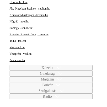
Heves - heol.hu
Jász-Nagykun-Szolnok - szoljon.hu
Komárom-Esztergom - kemma.hu
Nógrád - nool.hu
Somogy - sonline.hu
Szabolcs-Szatmár-Bereg - szon.hu
Tolna - teol.hu
Vas - vaol.hu
Veszprém - veol.hu
Zala - zaol.hu
Közélet
Gazdaság
Magazin
Bulvár
Szolgáltatás
Rádió