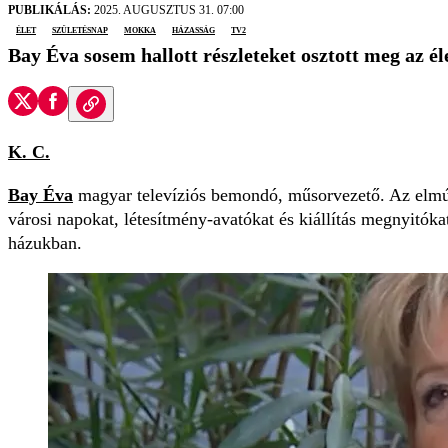
PUBLIKÁLÁS:
2025. AUGUSZTUS 31. 07:00
élet
születésnap
Mokka
házasság
TV2
Bay Éva sosem hallott részleteket osztott meg az él
K. C.
Bay Éva
magyar televíziós bemondó, műsorvezető. Az elmúlt
városi napokat, létesítmény-avatókat és kiállítás megnyitóka
házukban.