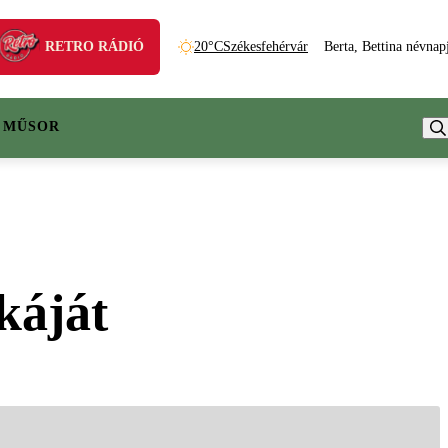
RETRO RÁDIÓ
20°C
Székesfehérvár
Berta, Bettina névnap
 MŰSOR
káját