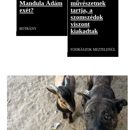
Mandula Ádám
művészetnek
exét?
tartja, a
szomszédok
Videó
viszont
BOTRÁNY
kiakadtak
Videó
FODRÁSZOK MEZTELENÜL