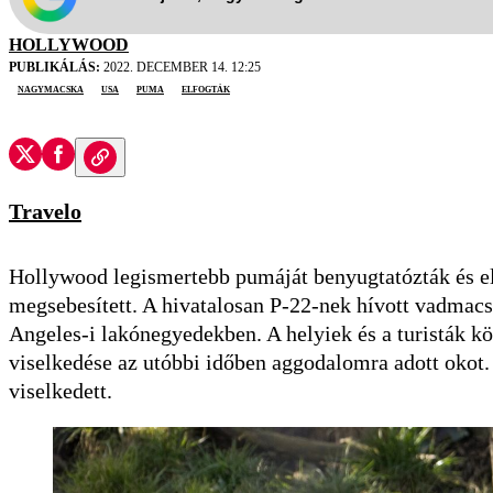
HOLLYWOOD
PUBLIKÁLÁS:
2022. DECEMBER 14. 12:25
nagymacska
USA
puma
elfogták
Travelo
Hollywood legismertebb pumáját benyugtatózták és el
megsebesített. A hivatalosan P-22-nek hívott vadmacsk
Angeles-i lakónegyedekben. A helyiek és a turisták kö
viselkedése az utóbbi időben aggodalomra adott okot.
viselkedett.