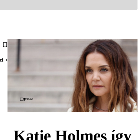
ei
n
Videó
Katie Holmes így