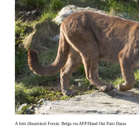
A fotó illusztráció Forrás: Belga via AFP/Hand Out Pairi Daiza