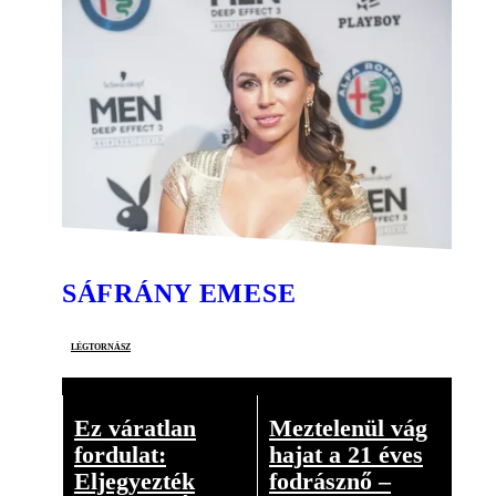
SÁFRÁNY EMESE
légtornász
Ez váratlan
Meztelenül vág
fordulat:
hajat a 21 éves
Eljegyezték
fodrásznő –