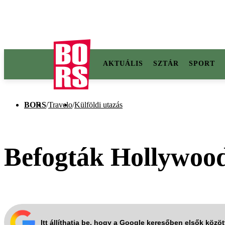
AKTUÁLIS
SZTÁR
SPORT
BORS
/
Travelo
/
Külföldi utazás
Befogták Hollywood
Itt állíthatja be, hogy a Google keresőben elsők közö