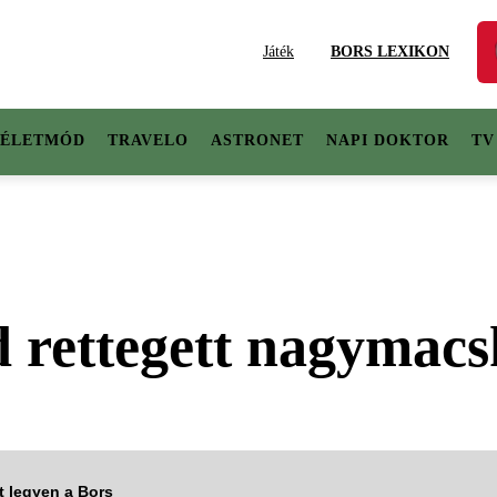
Játék
BORS LEXIKON
ÉLETMÓD
TRAVELO
ASTRONET
NAPI DOKTOR
TV
 rettegett nagymacs
tt legyen a Bors