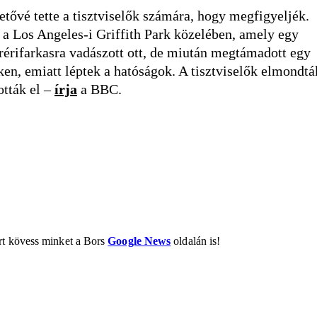
tővé tette a tisztviselők számára, hogy megfigyeljék.
 a Los Angeles-i Griffith Park közelében, amely egy
rérifarkasra vadászott ott, de miután megtámadott egy
ken, emiatt léptek a hatóságok. A tisztviselők elmondtá
ották el –
írja
a BBC.
ért kövess minket a Bors
Google News
oldalán is!