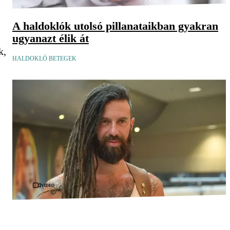
A haldoklók utolsó pillanataikban gyakran
ugyanazt élik át
k,
HALDOKLÓ BETEGEK
Videó