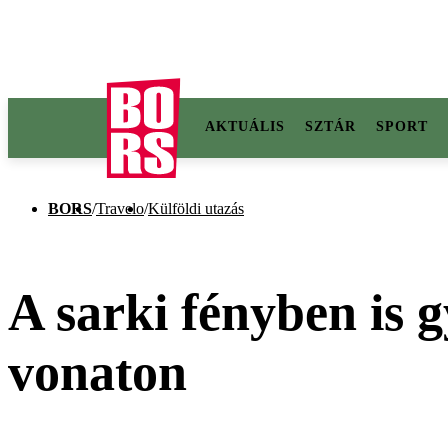
AKTUÁLIS
SZTÁR
SPORT
BORS
/
Travelo
/
Külföldi utazás
A sarki fényben is 
vonaton