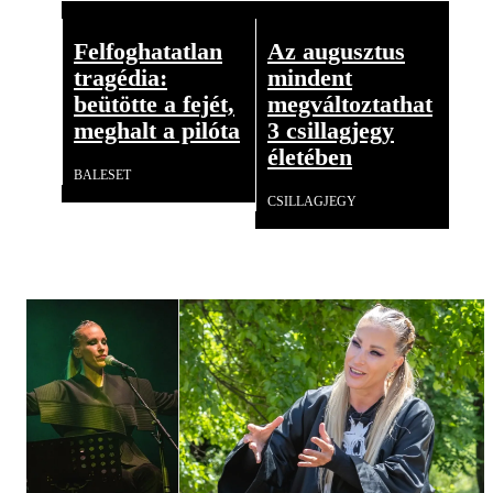
Felfoghatatlan
Az augusztus
tragédia:
mindent
beütötte a fejét,
megváltoztathat
meghalt a pilóta
3 csillagjegy
életében
BALESET
CSILLAGJEGY