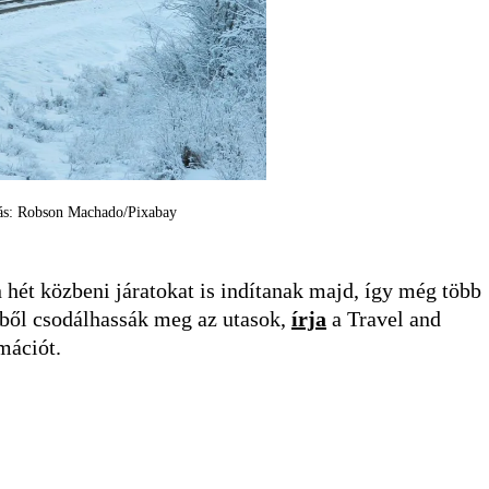
orrás: Robson Machado/Pixabay
 hét közbeni járatokat is indítanak majd, így még több
méből csodálhassák meg az utasok,
írja
a Travel and
mációt.