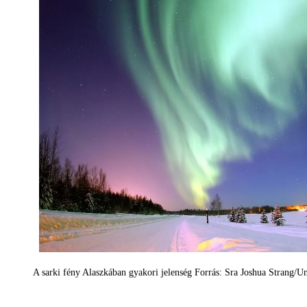
A sarki fény Alaszkában gyakori jelenség Forrás: Sra Joshua Strang/