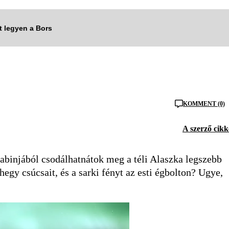
tt legyen a Bors
KOMMENT (0)
A szerző cikk
abinjából csodálhatnátok meg a téli Alaszka legszebb
egy csúcsait, és a sarki fényt az esti égbolton? Ugye,