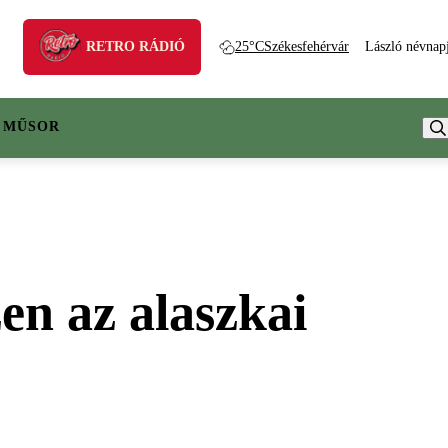
RETRO RÁDIÓ
25°C
Székesfehérvár
László névnap
 MŰSOR
en az alaszkai