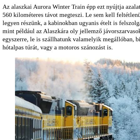
Az alaszkai Aurora Winter Train épp ezt nyújtja azalat
560 kilométeres távot megteszi. Le sem kell feltétle
legyen részünk, a kabinokban ugyanis ételt is felszolg
mint például az Alaszkára oly jellemző jávorszarvasok
egyszerre, le is szállhatunk valamelyik megállóban, 
hótalpas túrát, vagy a motoros szánozást is.