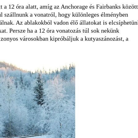
t a 12 óra alatt, amíg az Anchorage és Fairbanks között
nül szállnunk a vonatról, hogy különleges élményben
álnak. Az ablakokból vadon élő állatokat is elcsíphetün
at. Persze ha a 12 óra vonatozás túl sok nekünk
bizonyos városokban kipróbáljuk a kutyaszánozást, a