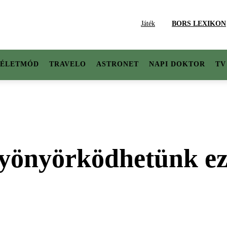
Játék
BORS LEXIKON
ÉLETMÓD
TRAVELO
ASTRONET
NAPI DOKTOR
TV
gyönyörködhetünk ez