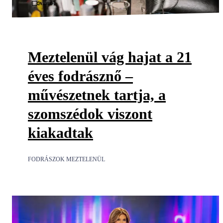
Videó
Meztelenül vág hajat a 21
éves fodrásznő –
művészetnek tartja, a
szomszédok viszont
kiakadtak
FODRÁSZOK MEZTELENÜL