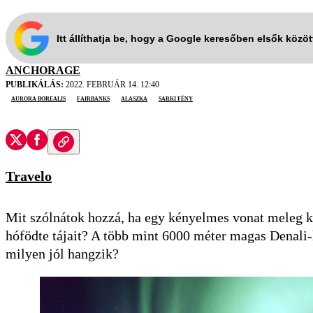
Itt állíthatja be, hogy a Google keresőben elsők közö
ANCHORAGE
PUBLIKÁLÁS:
2022. FEBRUÁR 14. 12:40
aurora borealis
Fairbanks
Alaszka
sarki fény
Travelo
Mit szólnátok hozzá, ha egy kényelmes vonat meleg k
hófödte tájait? A több mint 6000 méter magas Denali-h
milyen jól hangzik?