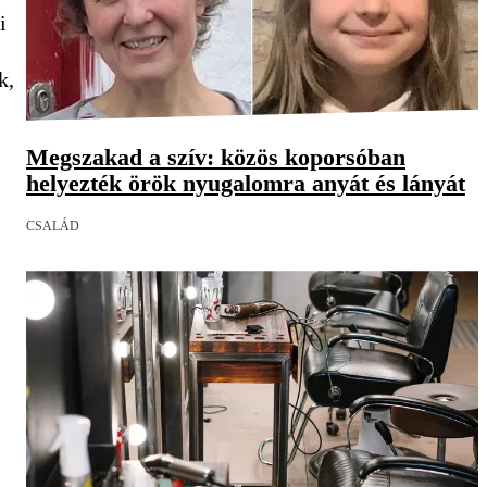
i
k,
Megszakad a szív: közös koporsóban
helyezték örök nyugalomra anyát és lányát
CSALÁD