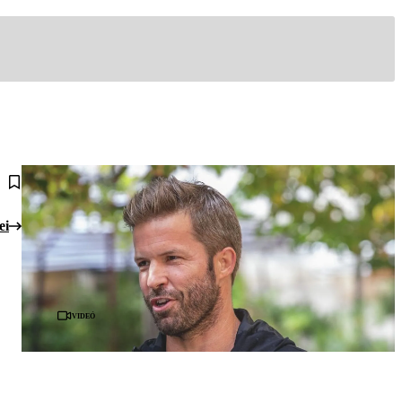
ei
Videó