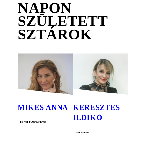
NAPON
SZÜLETETT
SZTÁROK
MIKES ANNA
KERESZTES
ILDIKÓ
profi táncoktató
énekesnő