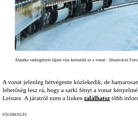
Alaszka vadregényes tájain visz keresztül ez a vonat - illusztráció F
A vonat jelenleg hétvégente közlekedik, de hamarosan
lehetőség lesz rá, hogy a sarki fényt a vonat kényel
Leisure. A járatról ezen a linken
találhatsz
több infor
FÖLDRENGÉS