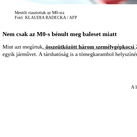
Mentőt riasztottak az M0-sra
Fotó: KLAUDIA RADECKA / AFP
Nem csak az M0-s bénult meg baleset miatt
Mint azt megírtuk,
összeütközött három személygépkocsi
egyik járművet. A társhatóság is a tömegkarambol helyszínér
A l