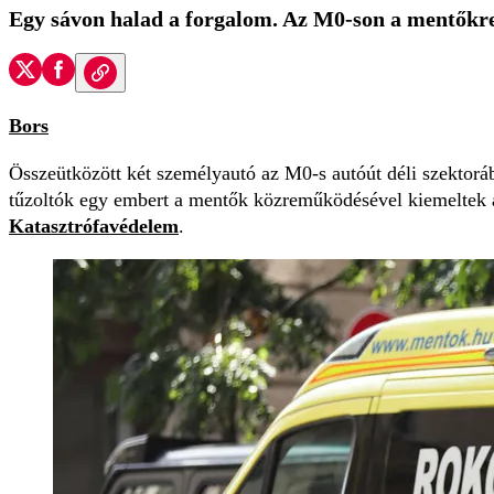
Egy sávon halad a forgalom. Az M0-son a mentőkre 
Bors
Összeütközött két személyautó az M0-s autóút déli szektoráb
tűzoltók egy embert a mentők közreműködésével kiemeltek az
Katasztrófavédelem
.