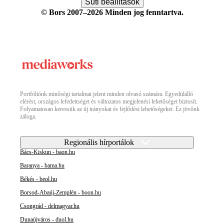
Süti beállítások
© Bors 2007–2026 Minden jog fenntartva.
Portfóliónk minőségi tartalmat jelent minden olvasó számára. Egyedülálló
elérést, országos lefedettséget és változatos megjelenési lehetőséget biztosít.
Folyamatosan keressük az új irányokat és fejlődési lehetőségeket. Ez jövőnk
záloga.
Regionális hírportálok
Bács-Kiskun - baon.hu
Baranya - bama.hu
Békés - beol.hu
Borsod-Abaúj-Zemplén - boon.hu
Csongrád - delmagyar.hu
Dunaújváros - duol.hu