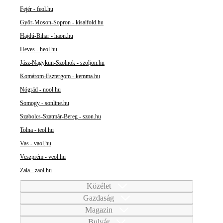
Fejér - feol.hu
Győr-Moson-Sopron - kisalfold.hu
Hajdú-Bihar - haon.hu
Heves - heol.hu
Jász-Nagykun-Szolnok - szoljon.hu
Komárom-Esztergom - kemma.hu
Nógrád - nool.hu
Somogy - sonline.hu
Szabolcs-Szatmár-Bereg - szon.hu
Tolna - teol.hu
Vas - vaol.hu
Veszprém - veol.hu
Zala - zaol.hu
Közélet
Gazdaság
Magazin
Bulvár