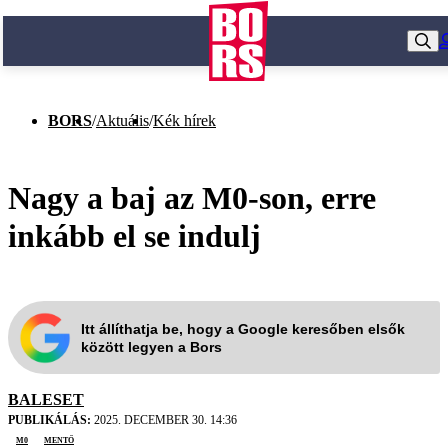
BORS
/
Aktuális
/
Kék hírek
Nagy a baj az M0-son, erre
inkább el se indulj
Itt állíthatja be, hogy a Google keresőben elsők
között legyen a Bors
BALESET
PUBLIKÁLÁS:
2025. DECEMBER 30. 14:36
m0
mentő