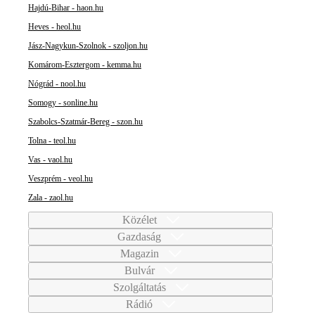
Hajdú-Bihar - haon.hu
Heves - heol.hu
Jász-Nagykun-Szolnok - szoljon.hu
Komárom-Esztergom - kemma.hu
Nógrád - nool.hu
Somogy - sonline.hu
Szabolcs-Szatmár-Bereg - szon.hu
Tolna - teol.hu
Vas - vaol.hu
Veszprém - veol.hu
Zala - zaol.hu
Közélet
Gazdaság
Magazin
Bulvár
Szolgáltatás
Rádió