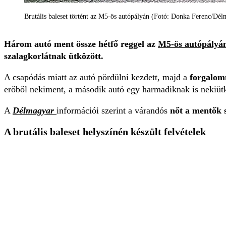
Brutális baleset történt az M5-ös autópályán (Fotó: Donka Ferenc/Dél
Három autó ment össze hétfő reggel az
M5-ös autópályá
szalagkorlátnak ütközött.
A csapódás miatt az autó pördülni kezdett, majd a
forgalom
erőből nekiment, a második autó egy harmadiknak is nekiüt
A
Délmagyar
információi szerint a várandós
nőt a mentők s
A brutális baleset helyszínén készült felvételek