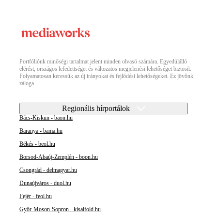
Portfóliónk minőségi tartalmat jelent minden olvasó számára. Egyedülálló
elérést, országos lefedettséget és változatos megjelenési lehetőséget biztosít.
Folyamatosan keressük az új irányokat és fejlődési lehetőségeket. Ez jövőnk
záloga.
Regionális hírportálok
Bács-Kiskun - baon.hu
Baranya - bama.hu
Békés - beol.hu
Borsod-Abaúj-Zemplén - boon.hu
Csongrád - delmagyar.hu
Dunaújváros - duol.hu
Fejér - feol.hu
Győr-Moson-Sopron - kisalfold.hu