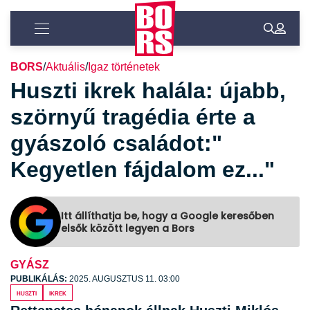
BORS
/
Aktuális
/
Igaz történetek
Huszti ikrek halála: újabb,
szörnyű tragédia érte a
gyászoló családot:"
Kegyetlen fájdalom ez..."
Itt állíthatja be, hogy a Google keresőben
elsők között legyen a Bors
GYÁSZ
PUBLIKÁLÁS:
2025. AUGUSZTUS 11. 03:00
Huszti
ikrek