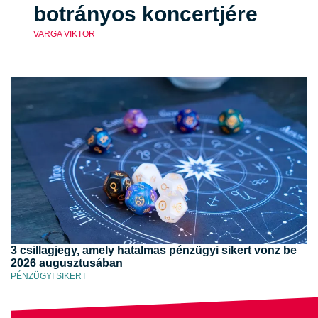
botrányos koncertjére
VARGA VIKTOR
3 csillagjegy, amely hatalmas pénzügyi sikert vonz be
2026 augusztusában
PÉNZÜGYI SIKERT