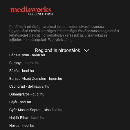
Portfóliónk minőségi tartalmat jelent minden olvasó számára.
Egyedülálló elérést, országos lefedettséget és változatos megjelenési
lehetőséget biztosít. Folyamatosan keressük az új irányokat és
fejlődési lehetőségeket. Ez jövőnk záloga.
Regionális hírportálok
Bács-Kiskun - baon.hu
Baranya - bama.hu
Békés - beol.hu
Borsod-Abaúj-Zemplén - boon.hu
Csongrád - delmagyar.hu
Dunaújváros - duol.hu
Fejér - feol.hu
Győr-Moson-Sopron - kisalfold.hu
Hajdú-Bihar - haon.hu
Heves - heol.hu