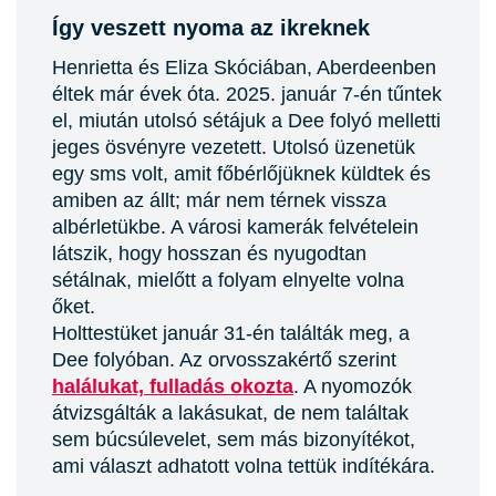
Így veszett nyoma az ikreknek
Henrietta és Eliza Skóciában, Aberdeenben
éltek már évek óta. 2025. január 7-én tűntek
el, miután utolsó sétájuk a Dee folyó melletti
jeges ösvényre vezetett. Utolsó üzenetük
egy sms volt, amit főbérlőjüknek küldtek és
amiben az állt; már nem térnek vissza
albérletükbe. A városi kamerák felvételein
látszik, hogy hosszan és nyugodtan
sétálnak, mielőtt a folyam elnyelte volna
őket.
Holttestüket január 31-én találták meg, a
Dee folyóban. Az orvosszakértő szerint
halálukat, fulladás okozta
. A nyomozók
átvizsgálták a lakásukat, de nem találtak
sem búcsúlevelet, sem más bizonyítékot,
ami választ adhatott volna tettük indítékára.