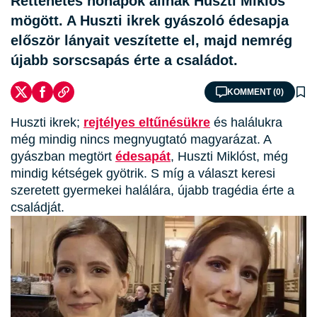
Rettenetes hónapok állnak Huszti Miklós
mögött. A Huszti ikrek gyászoló édesapja
először lányait veszítette el, majd nemrég
újabb sorscsapás érte a családot.
KOMMENT (0)
Huszti ikrek;
rejtélyes
eltűnésükre
és halálukra
még mindig nincs megnyugtató magyarázat. A
gyászban megtört
édesapát
, Huszti Miklóst, még
mindig kétségek gyötrik. S míg a választ keresi
szeretett gyermekei halálára, újabb tragédia érte a
családját.