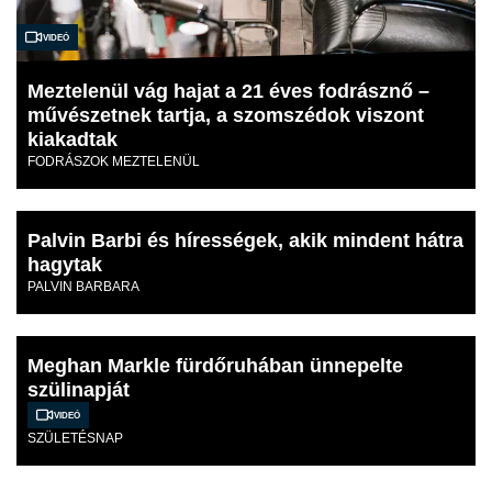
Videó
Meztelenül vág hajat a 21 éves fodrásznő –
művészetnek tartja, a szomszédok viszont
kiakadtak
FODRÁSZOK MEZTELENÜL
Palvin Barbi és hírességek, akik mindent hátra
hagytak
PALVIN BARBARA
Meghan Markle fürdőruhában ünnepelte
szülinapját
Videó
SZÜLETÉSNAP