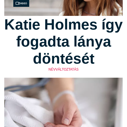
Videó
Katie Holmes így
fogadta lánya
döntését
NÉVVÁLTOZTATÁS