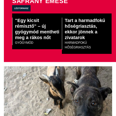
SÁFRÁNY EMESE
légtornász
"Egy kicsit
Tart a harmadfokú
rémisztő" – új
hőségriasztás,
gyógymód mentheti
ekkor jönnek a
meg a rákos nőt
zivatarok
GYÓGYMÓD
HARMADFOKÚ
HŐSÉGRIASZTÁS