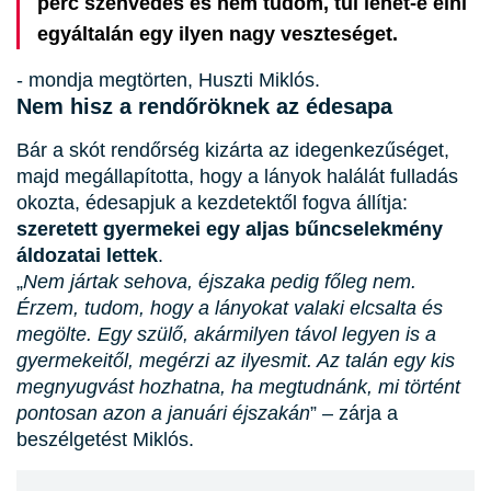
perc szenvedés és nem tudom, túl lehet-e élni
egyáltalán egy ilyen nagy veszteséget.
- mondja megtörten, Huszti Miklós.
Nem hisz a rendőröknek az édesapa
Bár a skót rendőrség kizárta az idegenkezűséget,
majd megállapította, hogy a lányok halálát fulladás
okozta, édesapjuk a kezdetektől fogva állítja:
szeretett gyermekei egy aljas bűncselekmény
áldozatai lettek
.
„
Nem jártak sehova, éjszaka pedig főleg nem.
Érzem, tudom, hogy a lányokat valaki elcsalta és
megölte. Egy szülő, akármilyen távol legyen is a
gyermekeitől, megérzi az ilyesmit. Az talán egy kis
megnyugvást hozhatna, ha megtudnánk, mi történt
pontosan azon a januári éjszakán
” – zárja a
beszélgetést Miklós.