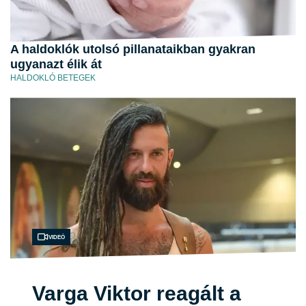
A haldoklók utolsó pillanataikban gyakran
ugyanazt élik át
HALDOKLÓ BETEGEK
Videó
Varga Viktor reagált a