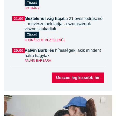
Videó
BOTRÁNY
Meztelenül vág hajat
a 21 éves fodrásznő
21:00
– művészetnek tartja, a szomszédok
viszont kiakadtak
Videó
FODRÁSZOK MEZTELENÜL
Palvin Barbi és
hírességek, akik mindent
20:00
hátra hagytak
PALVIN BARBARA
Összes legfrissebb hír