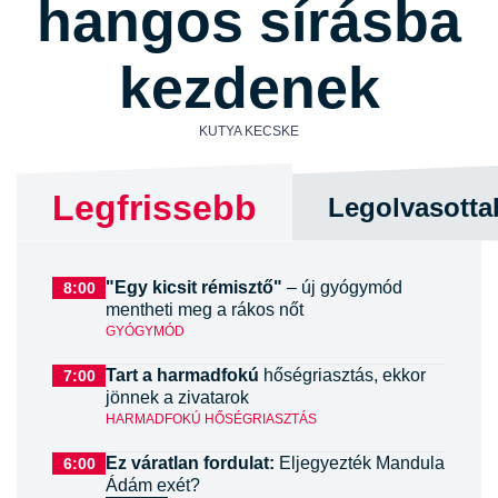
hangos sírásba
kezdenek
KUTYA KECSKE
Legfrissebb
Legolvasotta
"Egy kicsit rémisztő"
– új gyógymód
8:00
mentheti meg a rákos nőt
GYÓGYMÓD
Tart a harmadfokú
hőségriasztás, ekkor
7:00
jönnek a zivatarok
HARMADFOKÚ HŐSÉGRIASZTÁS
Ez váratlan fordulat:
Eljegyezték Mandula
6:00
Ádám exét?