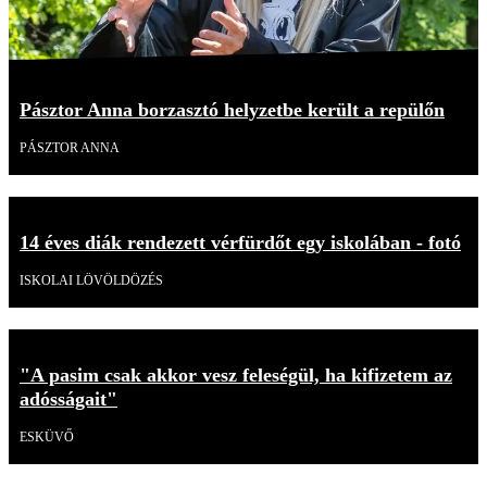
Pásztor Anna borzasztó helyzetbe került a repülőn
PÁSZTOR ANNA
14 éves diák rendezett vérfürdőt egy iskolában - fotó
ISKOLAI LÖVÖLDÖZÉS
"A pasim csak akkor vesz feleségül, ha kifizetem az
adósságait"
ESKÜVŐ