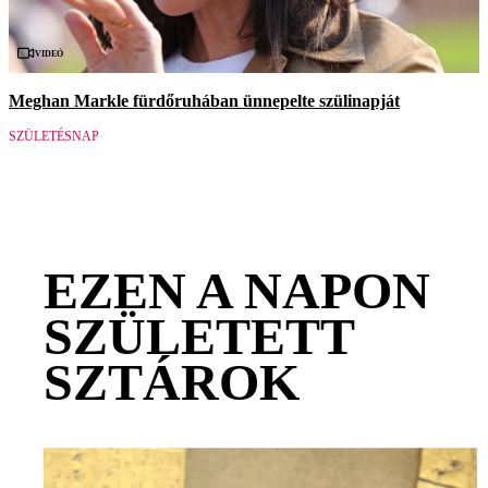
Videó
Meghan Markle fürdőruhában ünnepelte szülinapját
SZÜLETÉSNAP
EZEN A NAPON
SZÜLETETT
SZTÁROK