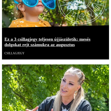
Ez a 3 csillagjegy teljesen újjászületik: mesés
dolgokat rejt számukra az augusztus
CSILLAGJEGY