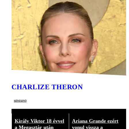
CHARLIZE THERON
színésznő
Király Viktor 18 évvel
Ariana Grande ezért
a Megasztár után
vonul vissza a