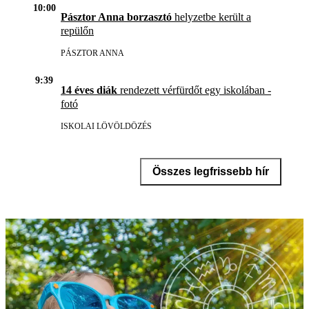
10:00
Pásztor Anna borzasztó
helyzetbe került a
repülőn
PÁSZTOR ANNA
9:39
14 éves diák
rendezett vérfürdőt egy iskolában -
fotó
ISKOLAI LÖVÖLDÖZÉS
Összes legfrissebb hír