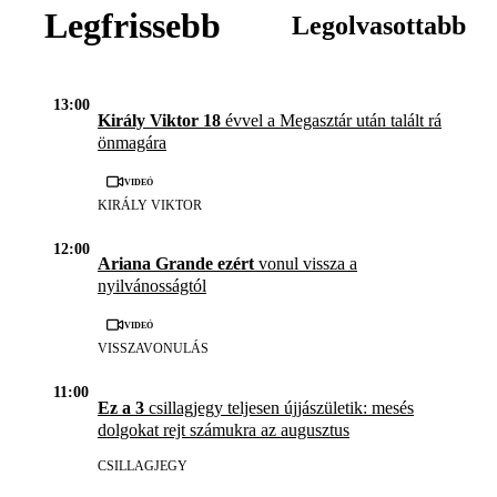
Legfrissebb
Legolvasottabb
13:00
Király Viktor 18
évvel a Megasztár után talált rá
önmagára
Videó
KIRÁLY VIKTOR
12:00
Ariana Grande ezért
vonul vissza a
nyilvánosságtól
Videó
VISSZAVONULÁS
11:00
Ez a 3
csillagjegy teljesen újjászületik: mesés
dolgokat rejt számukra az augusztus
CSILLAGJEGY