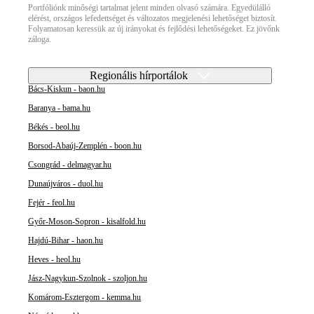
Portfóliónk minőségi tartalmat jelent minden olvasó számára. Egyedülálló
elérést, országos lefedettséget és változatos megjelenési lehetőséget biztosít.
Folyamatosan keressük az új irányokat és fejlődési lehetőségeket. Ez jövőnk
záloga.
Regionális hírportálok
Bács-Kiskun - baon.hu
Baranya - bama.hu
Békés - beol.hu
Borsod-Abaúj-Zemplén - boon.hu
Csongrád - delmagyar.hu
Dunaújváros - duol.hu
Fejér - feol.hu
Győr-Moson-Sopron - kisalfold.hu
Hajdú-Bihar - haon.hu
Heves - heol.hu
Jász-Nagykun-Szolnok - szoljon.hu
Komárom-Esztergom - kemma.hu