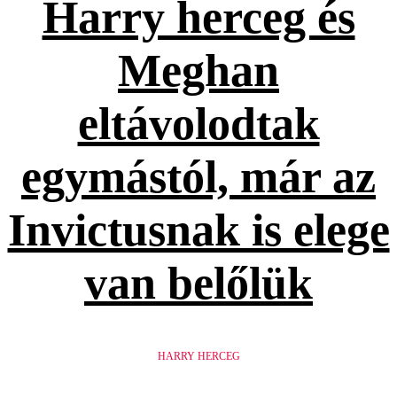
Harry herceg és
Meghan
eltávolodtak
egymástól, már az
Invictusnak is elege
van belőlük
HARRY HERCEG