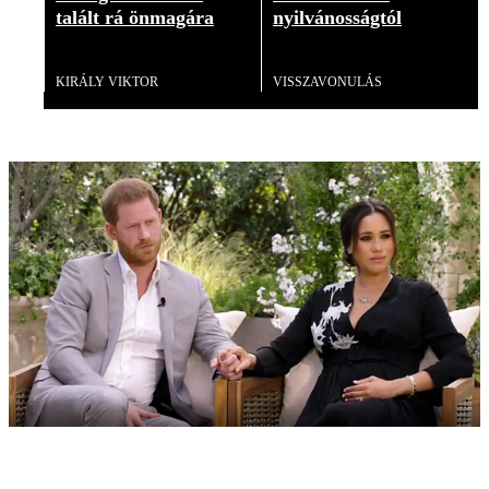
talált rá önmagára
nyilvánosságtól
Videó
Videó
KIRÁLY VIKTOR
VISSZAVONULÁS