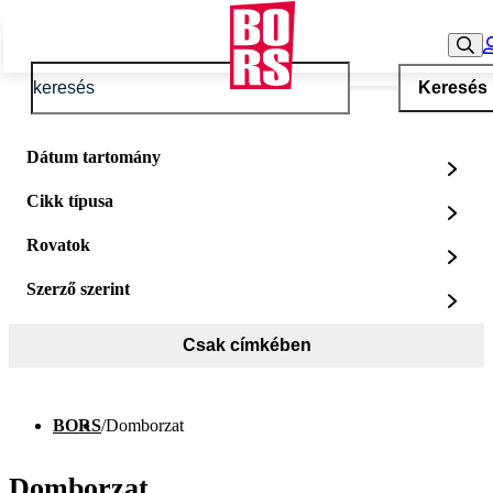
Keresés
Dátum tartomány
Cikk típusa
Rovatok
Szerző szerint
Csak címkében
BORS
/
Domborzat
Domborzat