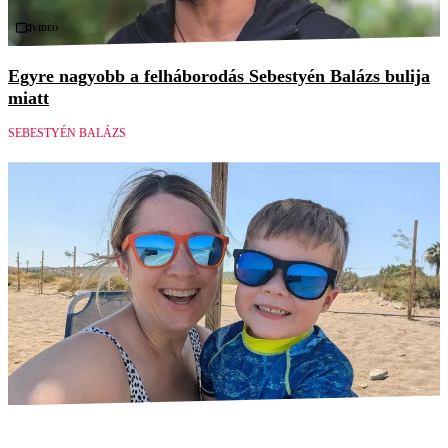
Videó
Egyre nagyobb a felháborodás Sebestyén Balázs bulija
miatt
SEBESTYÉN BALÁZS