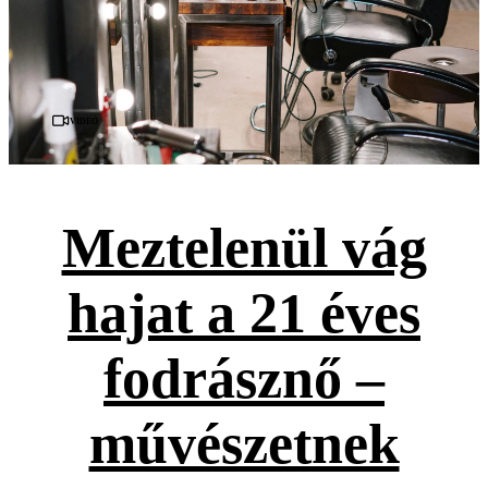
Videó
Meztelenül vág
hajat a 21 éves
fodrásznő –
művészetnek