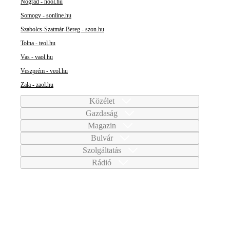
Nógrád - nool.hu
Somogy - sonline.hu
Szabolcs-Szatmár-Bereg - szon.hu
Tolna - teol.hu
Vas - vaol.hu
Veszprém - veol.hu
Zala - zaol.hu
Közélet
Gazdaság
Magazin
Bulvár
Szolgáltatás
Rádió