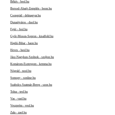
Békés - beol.hu
Borsod-Abaúj-Zemplén - boon.hu
Csongrád - delmagyar.hu
Dunaújváros - duol.hu
Fejér - feol.hu
Győr-Moson-Sopron - kisalfold.hu
Hajdú-Bihar - haon.hu
Heves - heol.hu
Jász-Nagykun-Szolnok - szoljon.hu
Komárom-Esztergom - kemma.hu
Nógrád - nool.hu
Somogy - sonline.hu
Szabolcs-Szatmár-Bereg - szon.hu
Tolna - teol.hu
Vas - vaol.hu
Veszprém - veol.hu
Zala - zaol.hu