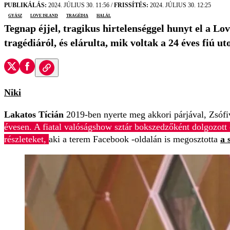
PUBLIKÁLÁS:
2024. JÚLIUS 30. 11:56
/
FRISSÍTÉS:
2024. JÚLIUS 30. 12:25
gyász
Love Island
tragédia
halál
Tegnap éjjel, tragikus hirtelenséggel hunyt el a L
tragédiáról, és elárulta, mik voltak a 24 éves fiú uto
Niki
Lakatos Tícián
2019-ben nyerte meg akkori párjával, Zsófi
évesen. A fiatal valóságshow sztár bokszedzőként dolgozott e
részleteket,
aki a terem Facebook -oldalán is megosztotta
a 