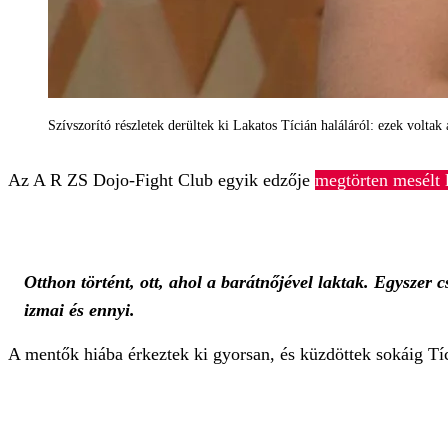
Szívszorító részletek derültek ki Lakatos Tícián haláláról: ezek voltak
Az A R ZS Dojo-Fight Club egyik edzője
megtörten mesélt l
Otthon történt, ott, ahol a barátnőjével laktak. Egyszer 
izmai és ennyi.
A mentők hiába érkeztek ki gyorsan, és küzdöttek sokáig Tíci