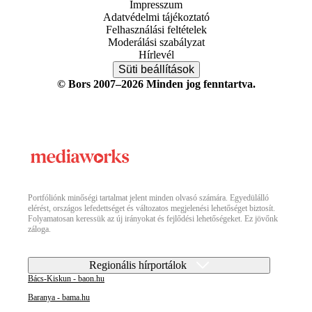
Impresszum
Adatvédelmi tájékoztató
Felhasználási feltételek
Moderálási szabályzat
Hírlevél
Süti beállítások
© Bors 2007–2026 Minden jog fenntartva.
Portfóliónk minőségi tartalmat jelent minden olvasó számára. Egyedülálló
elérést, országos lefedettséget és változatos megjelenési lehetőséget biztosít.
Folyamatosan keressük az új irányokat és fejlődési lehetőségeket. Ez jövőnk
záloga.
Regionális hírportálok
Bács-Kiskun - baon.hu
Baranya - bama.hu