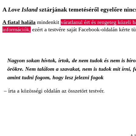
A
Love Island
sztárjának temetéséről egyelőre ninc
A fiatal halála
mindenkit
váratlanul ért és rengeteg közeli 
információk,
ezért a testvére saját Facebook-oldalán kérte t
Nagyon sokan hívtok, írtok, de nem tudok és nem is bír
örökre. Nem találom a szavakat, nem is tudok mit írni,
amint tudni fogom, hogy lesz jelezni fogok
– írta a közösségi oldalán az összetört testvér.