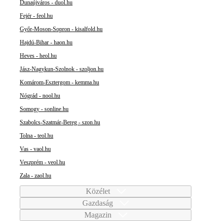
Dunaújváros - duol.hu
Fejér - feol.hu
Győr-Moson-Sopron - kisalfold.hu
Hajdú-Bihar - haon.hu
Heves - heol.hu
Jász-Nagykun-Szolnok - szoljon.hu
Komárom-Esztergom - kemma.hu
Nógrád - nool.hu
Somogy - sonline.hu
Szabolcs-Szatmár-Bereg - szon.hu
Tolna - teol.hu
Vas - vaol.hu
Veszprém - veol.hu
Zala - zaol.hu
Közélet
Gazdaság
Magazin