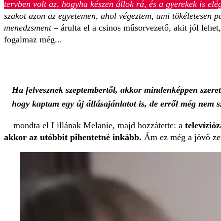
tervben volt az, hogyha készen állok rá, és a gyerekek is elé
szakot azon az egyetemen, ahol végeztem, ami tökéletesen pa
menedzsment –
árulta el a csinos műsorvezető, akit jól leh
fogalmaz még...
Ha felvesznek szeptembertől, akkor mindenképpen szeret
hogy kaptam egy új állásajánlatot is, de erről még nem sz
– mondta el Lillának Melanie, majd hozzátette: a
televízióz
akkor az utóbbit pihentetné inkább.
Ám ez még a jövő ze