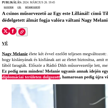
PUBLIKÁLÁS:
2024. MÁRCIUS 26. 19:45
egyetem
cél
műsorvezető
A csinos műsorvezető az Egy este Lillánál! című Ti
dédelgetett álmát fogja valóra váltani Nagy Melani
VÉ
Nagy Melanie
élete két évvel ezelőtt teljesen megváltozott:
hogy kislányának és kisfiának azt az életet biztosítsa, amit 
fából faragták. Először a Rádió Dikh műsorvezetője lett, me
Ez pedig nem minden! Melanie ugyanis annak idején egye
diplomáciai területen dolgozott
, hamarosan pedig újra vi