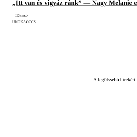
„Itt van és vigyáz ránk” — Nagy Melanie e
Videó
UNOKAÖCCS
A legfrissebb hírekér