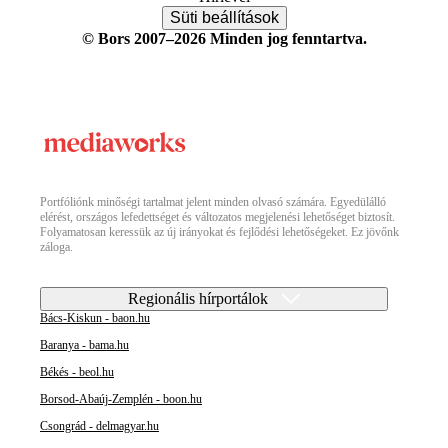
Süti beállítások
© Bors 2007–2026 Minden jog fenntartva.
Portfóliónk minőségi tartalmat jelent minden olvasó számára. Egyedülálló
elérést, országos lefedettséget és változatos megjelenési lehetőséget biztosít.
Folyamatosan keressük az új irányokat és fejlődési lehetőségeket. Ez jövőnk
záloga.
Regionális hírportálok
Bács-Kiskun - baon.hu
Baranya - bama.hu
Békés - beol.hu
Borsod-Abaúj-Zemplén - boon.hu
Csongrád - delmagyar.hu