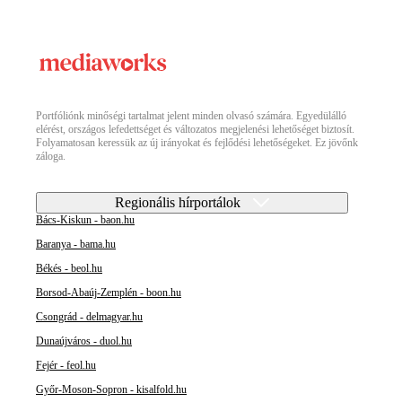
Portfóliónk minőségi tartalmat jelent minden olvasó számára. Egyedülálló
elérést, országos lefedettséget és változatos megjelenési lehetőséget biztosít.
Folyamatosan keressük az új irányokat és fejlődési lehetőségeket. Ez jövőnk
záloga.
Regionális hírportálok
Bács-Kiskun - baon.hu
Baranya - bama.hu
Békés - beol.hu
Borsod-Abaúj-Zemplén - boon.hu
Csongrád - delmagyar.hu
Dunaújváros - duol.hu
Fejér - feol.hu
Győr-Moson-Sopron - kisalfold.hu