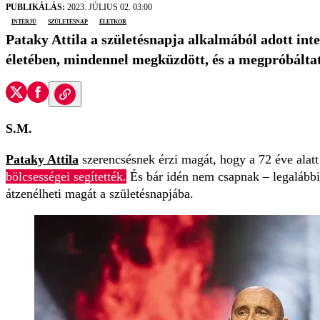
PUBLIKÁLÁS:
2023. JÚLIUS 02. 03:00
interjú
születésnap
életkor
Pataky Attila a születésnapja alkalmából adott int
életében, mindennel megküzdött, és a megpróbáltat
S.M.
Pataky Attila
szerencsésnek érzi magát, hogy a 72 éve alatt
bölcsességei segítették.
És bár idén nem csapnak – legalábbis
átzenélheti magát a születésnapjába.