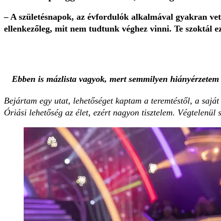
– A születésnapok, az évfordulók alkalmával gyakran vet 
ellenkezőleg, mit nem tudtunk véghez vinni. Te szoktál 
Ebben is mázlista vagyok, mert semmilyen hiányérzete
Bejártam egy utat, lehetőséget kaptam a teremtéstől, a sajá
Óriási lehetőség az élet, ezért nagyon tisztelem. Végtelenül