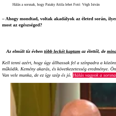
Hálás a sorsnak, hogy Pataky Attila lehet Fotó: Végh István
– Ahogy mondtad, voltak akadályok az életed során, ilyen
most az egészséged?
Az elmúlt tíz évben
több leckét kaptam
az élettől, de
mind
Kell tenni azért, hogy úgy állhassak fel a színpadra a közö
működik. Kemény akarás, és következetesség eredménye. Önm
Van vele munka, de ez így szép és jó.
Hálás vagyok a sorsnak