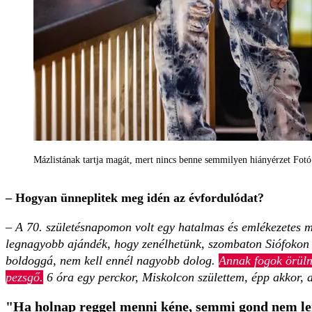
Mázlistának tartja magát, mert nincs benne semmilyen hiányérzet Fot
– Hogyan ünneplitek meg idén az évfordulódat?
– A 70. születésnapomon volt egy hatalmas és emlékezetes m
legnagyobb ajándék, hogy zenélhetünk, szombaton Siófokon 
boldoggá, nem kell ennél nagyobb dolog.
Annak fogok örülni
pezsgő.
6 óra egy perckor, Miskolcon születtem, épp akkor, a
"Ha holnap reggel menni kéne, semmi gond nem l