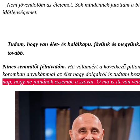
– Nem jövendölöm az életemet. Sok mindennek jutottam a birt
időtlenségemet.
Tudom, hogy van élet- és halálkapu, jövünk és megyünk.
tovább.
Nincs semmitől félnivalóm.
Ha valamiért a következő pillan
koromban anyukámmal az élet nagy dolgairól is tudtam beszé
nap, hogy ne jutnának eszembe a szavai. Ő ma is itt van vel