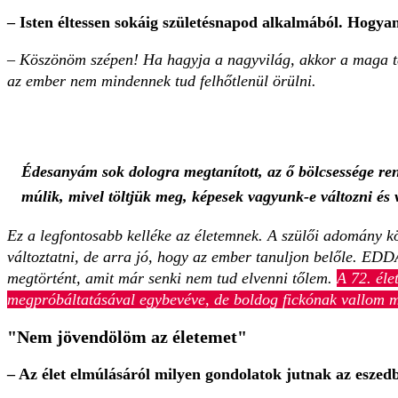
– Isten éltessen sokáig születésnapod alkalmából. Hogya
– Köszönöm szépen! Ha hagyja a nagyvilág, akkor a maga te
az ember nem mindennek tud felhőtlenül örülni.
Édesanyám sok dologra megtanított, az ő bölcsessége ren
múlik, mivel töltjük meg, képesek vagyunk-e változni és 
Ez a legfontosabb kelléke az életemnek. A szülői adomány közö
változtatni, de arra jó, hogy az ember tanuljon belőle. ED
megtörtént, amit már senki nem tud elvenni tőlem.
A 72. éle
megpróbáltatásával egybevéve, de boldog fickónak vallom
"Nem jövendölöm az életemet"
– Az élet elmúlásáról milyen gondolatok jutnak az eszed