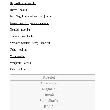
Hajdú-Bihar - haon.hu
Heves - heol.hu
Jász-Nagykun-Szolnok - szoljon.hu
Komárom-Esztergom - kemma.hu
Nógrád - nool.hu
Somogy - sonline.hu
Szabolcs-Szatmár-Bereg - szon.hu
Tolna - teol.hu
Vas - vaol.hu
Veszprém - veol.hu
Zala - zaol.hu
Közélet
Gazdaság
Magazin
Bulvár
Szolgáltatás
Rádió