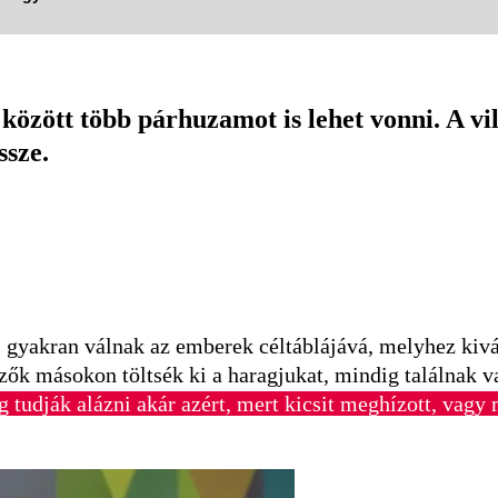
özött több párhuzamot is lehet vonni. A vil
sze.
s gyakran válnak az emberek céltáblájává, melyhez kivá
ezők másokon töltsék ki a haragjukat, mindig találnak v
g tudják alázni akár azért, mert kicsit meghízott, vagy 