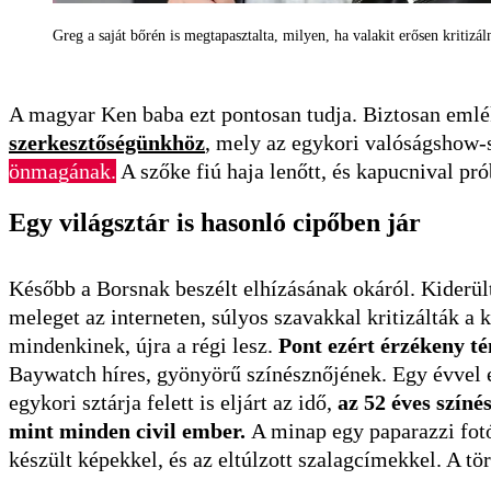
Greg a saját bőrén is megtapasztalta, milyen, ha valakit erősen kritiz
A magyar Ken baba ezt pontosan tudja. Biztosan emlé
szerkesztőségünkhöz
, mely az egykori valóságshow-s
önmagának.
A szőke fiú haja lenőtt, és kapucnival pró
Egy világsztár is hasonló cipőben jár
Később a Borsnak beszélt elhízásának okáról. Kiderül
meleget az interneten, súlyos szavakkal kritizálták a 
mindenkinek, újra a régi lesz.
Pont ezért érzékeny té
Baywatch híres, gyönyörű színésznőjének. Egy évvel e
egykori sztárja felett is eljárt az idő,
az 52 éves színé
mint minden civil ember.
A minap egy paparazzi fotó
készült képekkel, és az eltúlzott szalagcímekkel. A tö