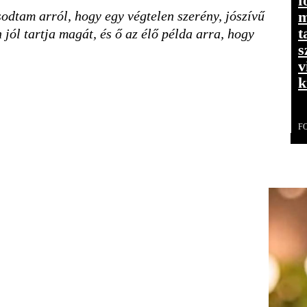
f
m
dtam arról, hogy egy végtelen szerény, jószívű
t
jól tartja magát, és ő az élő példa arra, hogy
s
v
k
F