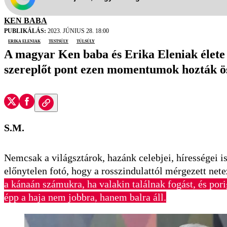
KEN BABA
PUBLIKÁLÁS:
2023. JÚNIUS 28. 18:00
Erika Eleniak
testsúly
túlsúly
A magyar Ken baba és Erika Eleniak élete k
szereplőt pont ezen momentumok hozták ös
S.M.
Nemcsak a világsztárok, hazánk celebjei, hírességei i
előnytelen fotó, hogy a rosszindulattól mérgezett net
a kánaán számukra, ha valakin találnak fogást, és pori
épp a haja nem jobbra, hanem balra áll.