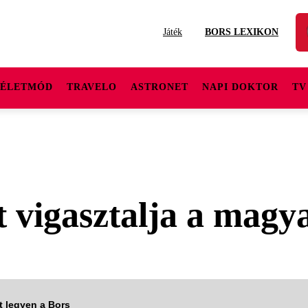
Játék
BORS LEXIKON
ÉLETMÓD
TRAVELO
ASTRONET
NAPI DOKTOR
TV
t vigasztalja a mag
tt legyen a Bors