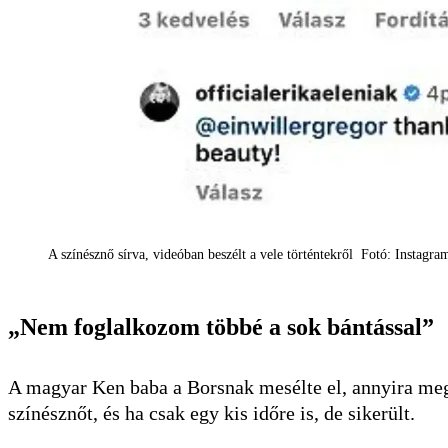
A színésznő sírva, videóban beszélt a vele történtekről Fotó: Instagra
„Nem foglalkozom többé a sok bántással”
A magyar Ken baba a Borsnak mesélte el, annyira megé
színésznőt, és ha csak egy kis időre is, de sikerült.