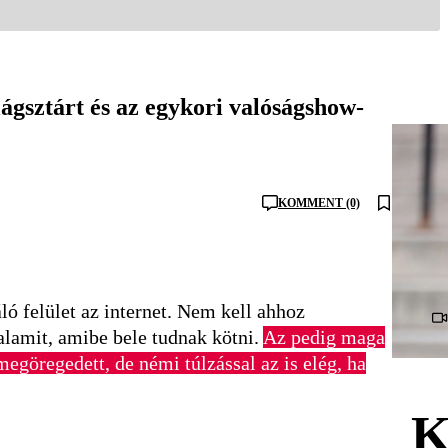
ágsztárt és az egykori valóságshow-
KOMMENT (0)
ló felület az internet. Nem kell ahhoz
alamit, amibe bele tudnak kötni.
Az pedig maga
megöregedett, de némi túlzással az is elég, ha
K