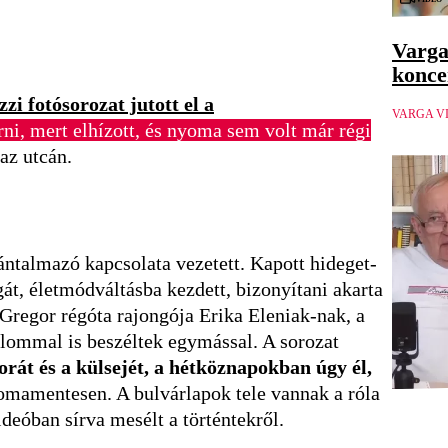
Varga
konce
zi fotósorozat jutott el a
VARGA V
ni, mert elhízott, és nyoma sem volt már régi
 az utcán.
ntalmazó kapcsolata vezetett. Kapott hideget-
gát, életmódváltásba kezdett, bizonyítani akarta
Gregor régóta rajongója Erika Eleniak-nak, a
alommal is beszéltek egymással. A sorozat
orát és a külsejét, a hétköznapokban úgy él,
icomamentesen. A bulvárlapok tele vannak a róla
ideóban sírva mesélt a történtekről.