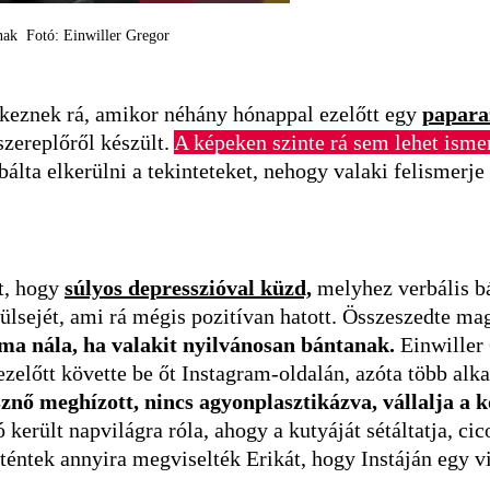
álnak Fotó: Einwiller Gregor
keznek rá, amikor néhány hónappal ezelőtt egy
paparaz
zereplőről készült.
A képeken szinte rá sem lehet ismer
bálta elkerülni a tekinteteket, nehogy valaki felismerje
t, hogy
súlyos depresszióval küzd,
melyhez verbális bá
külsejét, ami rá mégis pozitívan hatott. Összeszedte ma
ma nála, ha valakit nyilvánosan bántanak.
Einwiller 
zelőtt követte be őt Instagram-oldalán, azóta több alk
sznő meghízott, nincs agyonplasztikázva, vállalja a k
 került napvilágra róla, ahogy a kutyáját sétáltatja, c
rténtek annyira megviselték Erikát, hogy Instáján egy v