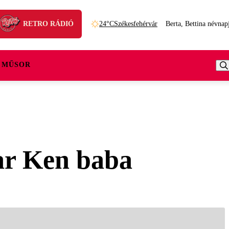
RETRO RÁDIÓ
24°C
Székesfehérvár
Berta, Bettina névnap
 MŰSOR
yar Ken baba