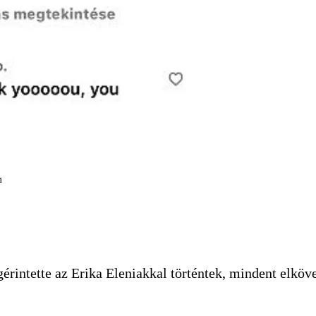
m
rintette az Erika Eleniakkal történtek, mindent elköv