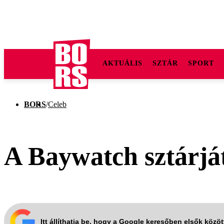
AKTUÁLIS
SZTÁR
SPORT
BORS
/
Celeb
A Baywatch sztárjá
Itt állíthatja be, hogy a Google keresőben elsők közö