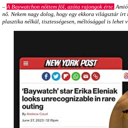
–
A Baywatchon nőttem föl, azóta rajongok érte.
Amiót
nő. Nekem nagy dolog, hogy egy ekkora világsztár írt 
plasztika nélkül, tisztességesen, méltósággal is lehet 