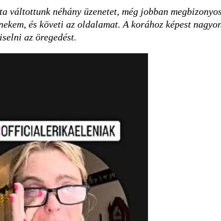
a váltottunk néhány üzenetet, még jobban megbizonyoso
nekem, és követi az oldalamat. A korához képest nagyon 
viselni az öregedést.