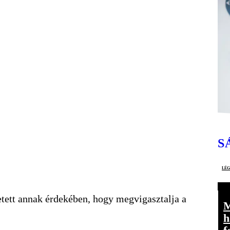
S
lé
etett annak érdekében, hogy megvigasztalja a
M
h