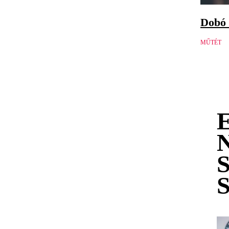
Dobó 
MŰTÉT