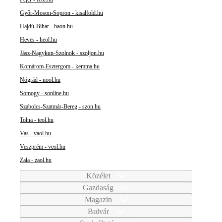
Győr-Moson-Sopron - kisalfold.hu
Hajdú-Bihar - haon.hu
Heves - heol.hu
Jász-Nagykun-Szolnok - szoljon.hu
Komárom-Esztergom - kemma.hu
Nógrád - nool.hu
Somogy - sonline.hu
Szabolcs-Szatmár-Bereg - szon.hu
Tolna - teol.hu
Vas - vaol.hu
Veszprém - veol.hu
Zala - zaol.hu
Közélet
Gazdaság
Magazin
Bulvár