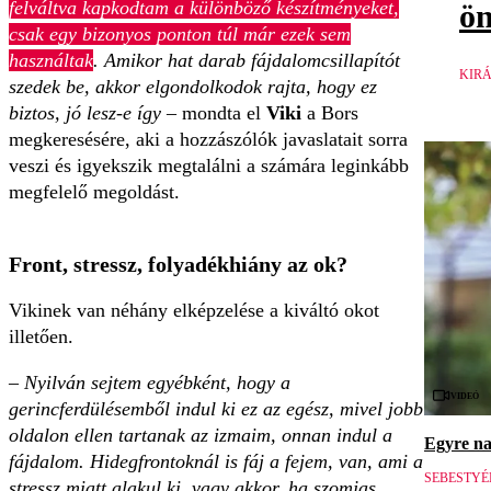
felváltva kapkodtam a különböző készítményeket,
ö
csak egy bizonyos ponton túl már ezek sem
használtak
. Amikor hat darab fájdalomcsillapítót
KIRÁ
szedek be, akkor elgondolkodok rajta, hogy ez
biztos, jó lesz-e így
– mondta el
Viki
a Bors
megkeresésére, aki a hozzászólók javaslatait sorra
veszi és igyekszik megtalálni a számára leginkább
megfelelő megoldást.
Front, stressz, folyadékhiány az ok?
Vikinek van néhány elképzelése a kiváltó okot
illetően.
– Nyilván sejtem egyébként, hogy a
Videó
gerincferdülésemből indul ki ez az egész, mivel jobb
oldalon ellen tartanak az izmaim, onnan indul a
Egyre na
fájdalom. Hidegfrontoknál is fáj a fejem, van, ami a
SEBESTYÉ
stressz miatt alakul ki, vagy akkor, ha szomjas