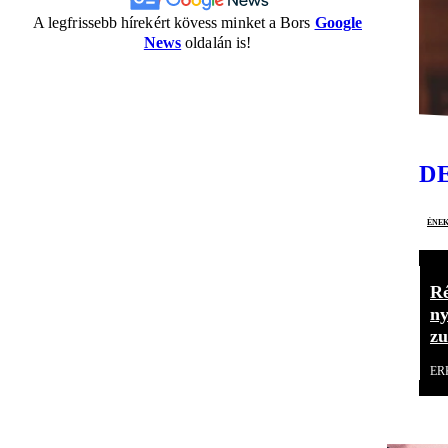
A legfrissebb hírekért kövess minket a Bors
Google
News
oldalán is!
D
ének
R
ny
zu
ER