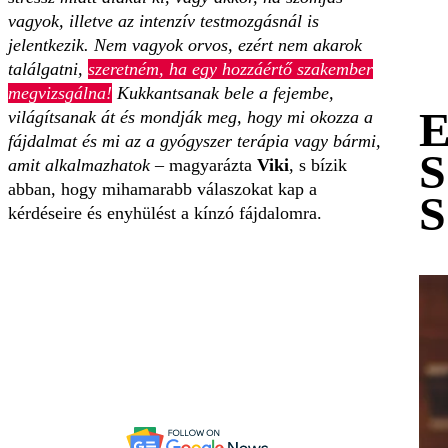
vagyok, illetve az intenzív testmozgásnál is
jelentkezik. Nem vagyok orvos, ezért nem akarok
találgatni,
szeretném, ha egy hozzáértő szakember
megvizsgálna!
Kukkantsanak bele a fejembe,
világítsanak át és mondják meg, hogy mi okozza a
fájdalmat és mi az a gyógyszer terápia vagy bármi,
amit alkalmazhatok
– magyarázta
Viki
, s bízik
abban, hogy mihamarabb válaszokat kap a
kérdéseire és enyhülést a kínzó fájdalomra.