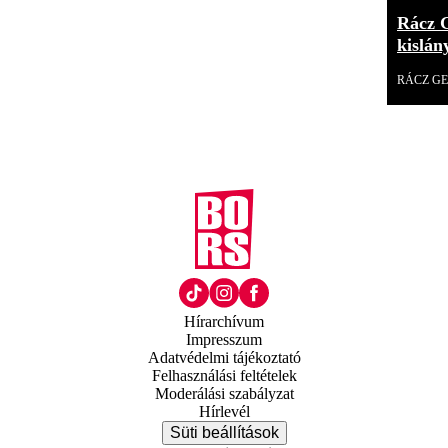
Rácz G
kislá
RÁCZ G
Hírarchívum
Impresszum
Adatvédelmi tájékoztató
Felhasználási feltételek
Moderálási szabályzat
Hírlevél
Süti beállítások