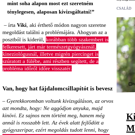
mint soha alapon most ezt szeretném
CSALÁD
ténylegesen, alaposan kivizsgáltatni!”
– írta
Viki
, aki érthető módon nagyon szeretne
megoldást találni a problémájára. Ahogyan az a
posztból is kiderül,
korábban több szakembert is
felkeresett, járt már természetgyógyásznál,
kineziológusnál, illetve migrén piercinget is
szúratott a fülébe, ami részben segített, de a
probléma időről időre visszatér.
Van, hogy hat fájdalomcsillapítót is bevesz
– Gyerekkoromban voltunk kivizsgáláson, az orvos
azt mondta, hogy: Ne aggódjon anyuka, majd
Ki
kinövi. Ez sajnos nem történt meg, hanem még
annál is rosszabb lett. Az évek alatt fejlődött a
Me
gyógyszeripar, ezért megoldás tudott lenni, hogy