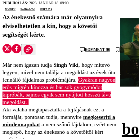
PUBLIKÁLÁS:
2023. JANUÁR 18. 09:00
migrén
fájdalom
fejfájás
Az énekesnő számára már olyannyira
elviselhetetlen a kín, hogy a követői
segítségét kérte.
KOMMENT (0)
Már nem igazán tudja
Singh Viki
, hogy mitévő
legyen, mivel nem találja a megoldást az évek óta
fennálló fájdalmas problémájára.
Gyakran nagyon
erős migrén kínozza és bár sok gyógymódot
kipróbált, sajnos egyik sem nyújtott hosszú távú
megoldást.
Aki valaha megtapasztalta a fejfájásnak ezt a
formáját, pontosan tudja, mennyire
megkeseríti a
bo
mindennapokat
a nem szűnő fájdalom, ezért nem
meglepő, hogy az énekesnő a követőitől kért