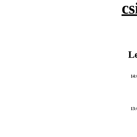
cs
Le
14:
13: