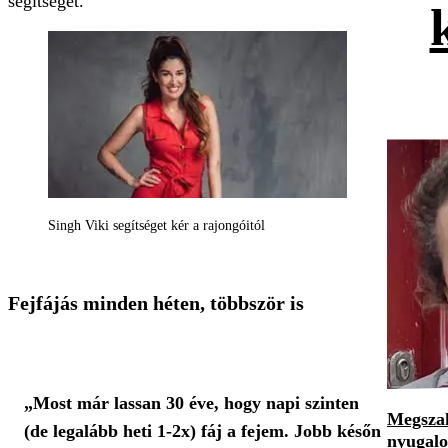
segítséget.
Singh Viki segítséget kér a rajongóitól
Fejfájás minden héten, többször is
„Most már lassan 30 éve, hogy napi szinten
Megszak
(de legalább heti 1-2x) fáj a fejem. Jobb későn
nyugalo