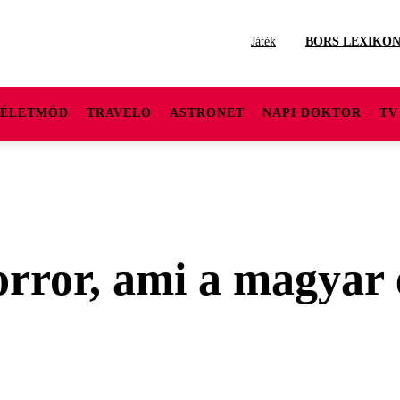
Játék
BORS LEXIKO
ÉLETMÓD
TRAVELO
ASTRONET
NAPI DOKTOR
TV
orror, ami a magyar