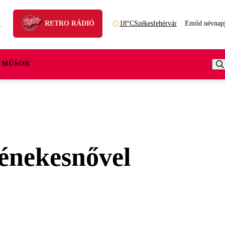
N
RETRO RÁDIÓ
18°C
Székesfehérvár
Emőd névnap
 MŰSOR
 énekesnővel