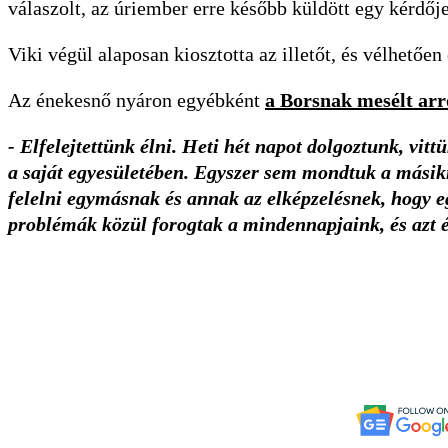
válaszolt, az úriember erre később küldött egy kérdője
Viki végül alaposan kiosztotta az illetőt, és vélhetően
Az énekesnő nyáron egyébként
a Borsnak mesélt arr
- Elfelejtettünk élni. Heti hét napot dolgoztunk, vitt
a saját egyesületében. Egyszer sem mondtuk a másikn
felelni egymásnak és annak az elképzelésnek, hogy e
problémák közül forogtak a mindennapjaink, és azt é