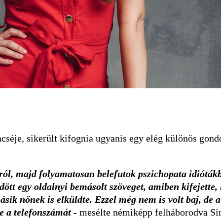
éje, sikerült kifognia ugyanis egy elég különös gondo
ól, majd folyamatosan belefutok pszichopata idiótákba
dött egy oldalnyi bemásolt szöveget, amiben kifejette, 
ásik nőnek is elküldte. Ezzel még nem is volt baj, de 
te a telefonszámát
- mesélte némiképp felháborodva Sing