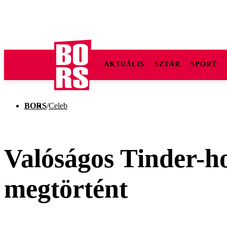
AKTUÁLIS
SZTÁR
SPORT
BORS
/
Celeb
Valóságos Tinder-h
megtörtént