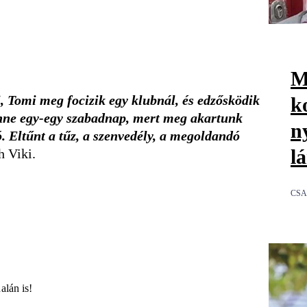
M
ni, Tomi meg focizik egy klubnál, és edzősködik
k
lenne egy-egy szabadnap, mert meg akartunk
n
. Eltűnt a tűz, a szenvedély, a megoldandó
l
h Viki.
CS
alán is!