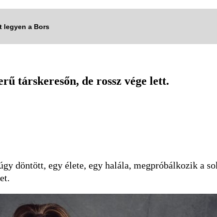
tt legyen a Bors
ű társkeresőn, de rossz vége lett.
s úgy döntött, egy élete, egy halála, megpróbálkozik a s
et.