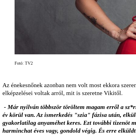
Fotó: TV2
Az énekesnőnek azonban nem volt most ekkora szerencs
elképzelései voltak arról, mit is szeretne Vikitől.
- Már nyilván többször töröltem magam erről a sz*rr
év körül van. Az ismerkedés "szia" fázisa után, elkül
gyakorlatilag anyaméhet keres. Ezt további tizenöt m
harminchat éves vagy, gondold végig. És erre elküld