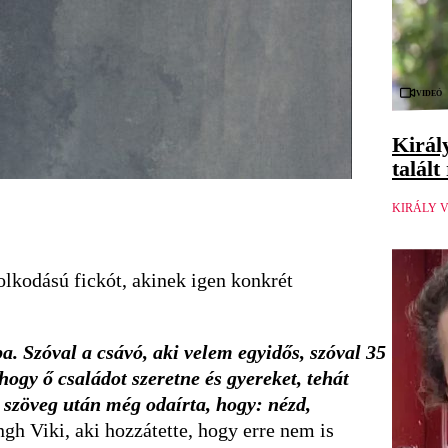
Videó
Királ
talál
KIRÁLY 
lkodású fickót, akinek igen konkrét
. Szóval a csávó, aki velem egyidős, szóval 35
hogy ő családot szeretne és gyereket, tehát
a szöveg után még odaírta, hogy: nézd,
h Viki, aki hozzátette, hogy erre nem is