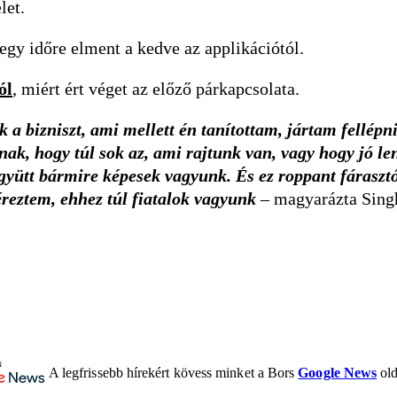
let.
 egy időre elment a kedve az applikációtól.
ól
, miért ért véget az előző párkapcsolata.
ük a bizniszt, ami mellett én tanítottam, jártam fellép
ak, hogy túl sok az, ami rajtunk van, vagy hogy jó 
gyütt bármire képesek vagyunk. És ez roppant fárasztó
reztem, ehhez túl fiatalok vagyunk
– magyarázta Sing
A legfrissebb hírekért kövess minket a Bors
Google News
old