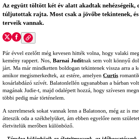
Az együtt töltött két év alatt akadtak nehézségeik
túljutottak rajta. Most csak a jövőbe tekintenek, 
terveik vannak.
Pár évvel ezelőtt még kevesen hitték volna, hogy valaki meg 
kemény rappert. Nos,
Barnai Judit
nak sem volt könnyű dolg
járt. Ma már mindketten boldogan tekintenek vissza arra a ké
amikor megismerkedtek, az estére, amelyen
Curtis
romantik
kosárlabdázó szívét. Balatonlellén ugyanabban a bárban vol
magának Judie-t, majd odalépett hozzá, hogy szívesen megn
többi pedig már történelem.
A szerelmesek sokat vannak lenn a Balatonon, még az is me
átteszik oda a székhelyüket, ám ebben egyelőre nem születet
életvitelük merőben különböző.
– Tényleg különbözik az életritmusunk, az időbeosztásunk, 