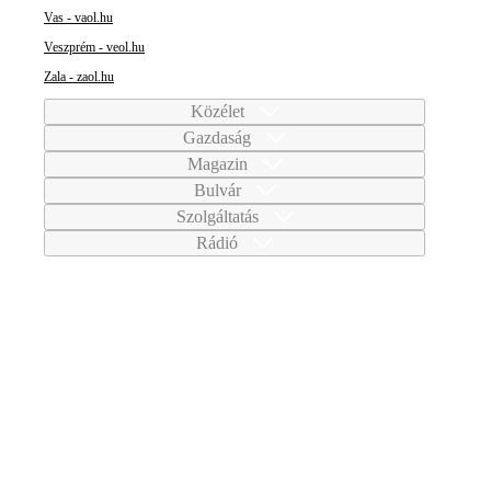
Vas - vaol.hu
Veszprém - veol.hu
Zala - zaol.hu
Közélet
Gazdaság
Magazin
Bulvár
Szolgáltatás
Rádió