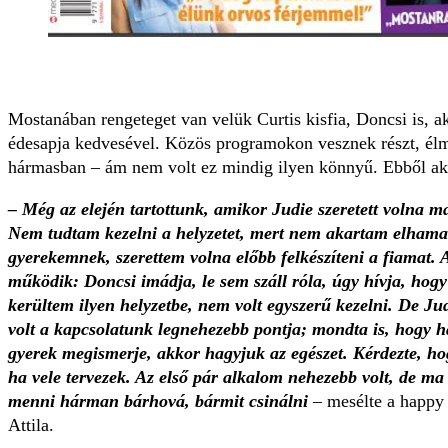
Mostanában rengeteget van velük Curtis kisfia, Doncsi is, ak
édesapja kedvesével. Közös programokon vesznek részt, él
hármasban – ám nem volt ez mindig ilyen könnyű. Ebből aka
– Még az elején tartottunk, amikor Judie szeretett volna m
Nem tudtam kezelni a helyzetet, mert nem akartam elhama
gyerekemnek, szerettem volna előbb felkészíteni a fiamat. 
működik: Doncsi imádja, le sem száll róla, úgy hívja, ho
kerültem ilyen helyzetbe, nem volt egyszerű kezelni. De Jud
volt a kapcsolatunk legnehezebb pontja; mondta is, hogy
gyerek megismerje, akkor hagyjuk az egészet. Kérdezte, h
ha vele tervezek. Az első pár alkalom nehezebb volt, de m
menni hárman bárhová, bármit csinálni
– mesélte a happy 
Attila.