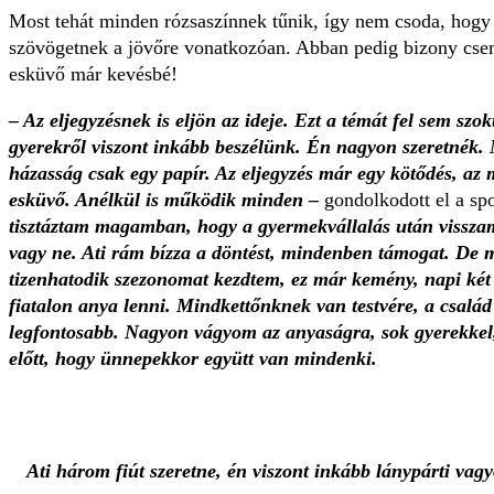
Most tehát minden rózsaszínnek tűnik, így nem csoda, hogy
szövögetnek a jövőre vonatkozóan. Abban pedig bizony csem
esküvő már kevésbé!
– Az eljegyzésnek is eljön az ideje. Ezt a témát fel sem szo
gyerekről viszont inkább beszélünk. Én nagyon szeretnék.
házasság csak egy papír. Az eljegyzés már egy kötődés, az 
esküvő. Anélkül is működik minden –
gondolkodott el a spo
tisztáztam magamban, hogy a gyermekvállalás után vissza
vagy ne. Ati rám bízza a döntést, mindenben támogat. De m
tizenhatodik szezonomat kezdtem, ez már kemény, napi két 
fiatalon anya lenni. Mindkettőnknek van testvére, a csalá
legfontosabb. Nagyon vágyom az anyaságra, sok gyerekkel
előtt, hogy ünnepekkor együtt van mindenki.
Ati három fiút szeretne, én viszont inkább lánypárti vag