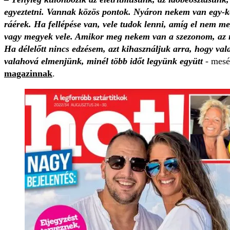
egyeztetni. Vannak közös pontok. Nyáron nekem van egy-
ráérek. Ha fellépése van, vele tudok lenni, amíg el nem m
vagy megyek vele. Amikor meg nekem van a szezonom, az n
Ha délelőtt nincs edzésem, azt kihasználjuk arra, hogy val
valahová elmenjünk, minél több időt legyünk együtt
- mesé
magazinnak
.