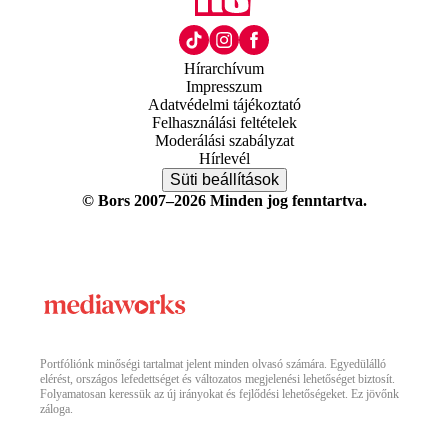
Hírarchívum
Impresszum
Adatvédelmi tájékoztató
Felhasználási feltételek
Moderálási szabályzat
Hírlevél
Süti beállítások
© Bors 2007–2026 Minden jog fenntartva.
Portfóliónk minőségi tartalmat jelent minden olvasó számára. Egyedülálló
elérést, országos lefedettséget és változatos megjelenési lehetőséget biztosít.
Folyamatosan keressük az új irányokat és fejlődési lehetőségeket. Ez jövőnk
záloga.