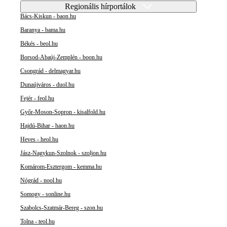
Regionális hírportálok
Bács-Kiskun - baon.hu
Baranya - bama.hu
Békés - beol.hu
Borsod-Abaúj-Zemplén - boon.hu
Csongrád - delmagyar.hu
Dunaújváros - duol.hu
Fejér - feol.hu
Győr-Moson-Sopron - kisalfold.hu
Hajdú-Bihar - haon.hu
Heves - heol.hu
Jász-Nagykun-Szolnok - szoljon.hu
Komárom-Esztergom - kemma.hu
Nógrád - nool.hu
Somogy - sonline.hu
Szabolcs-Szatmár-Bereg - szon.hu
Tolna - teol.hu