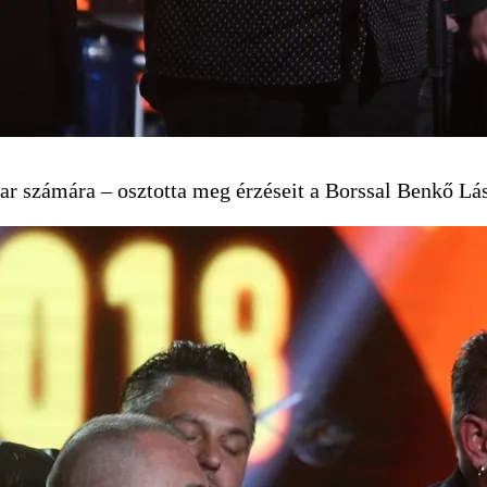
kar számára – osztotta meg érzéseit a Borssal Benkő Lá