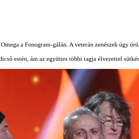
es Omega a Fonogram-gálán. A veterán zenészek úgy örül
icső estén, ám az együttes többi tagja élvezettel sütkér