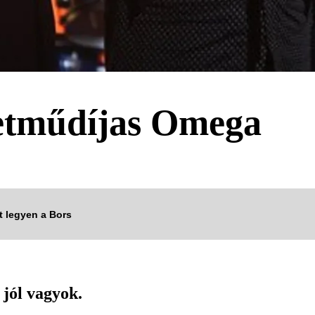
letműdíjas Omega
tt legyen a Bors
jól vagyok.