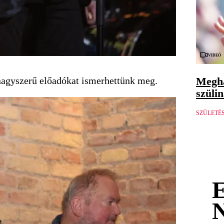
Videó
Megha
 nagyszerű előadókat ismerhettünk meg.
szüli
SZÜLETÉ