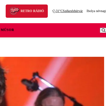
RETRO RÁDIÓ
31°C
Székesfehérvár
Ibolya névnap
 MŰSOR