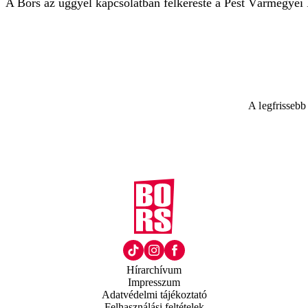
A Bors az üggyel kapcsolatban felkereste a Pest Vármegyei R
A legfrissebb
Hírarchívum
Impresszum
Adatvédelmi tájékoztató
Felhasználási feltételek