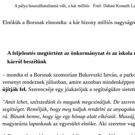
A pálya használhatatlanná vált, a kár milliós Fotó: Dabasi Kossuth L
Elnökük a Borsnak elmondta: a kár bizony milliós nagyságr
A feljelentés megtörtént az önkormányzat és az iskola 
kárról beszélünk
– mondta el a Borsnak szomorúan Bukovszki István, a parko
versenyt rendeznek júliusban, amire azonban mindenképpen 
újítják fel.
Szerencséje egy jóakarójuk a segítségükre sietett
"Amit lehet, szétszedünk és magunk megcsináljuk. De szeren
segítséget. Reméljük, hogy meg tudjuk rendelni az anyagokat
rá. Bízunk benne, hogy így egy hónap alatt elkészül. Muszáj
magyarázta lapunknak az egyesület elnöke. Aki szeretne vag