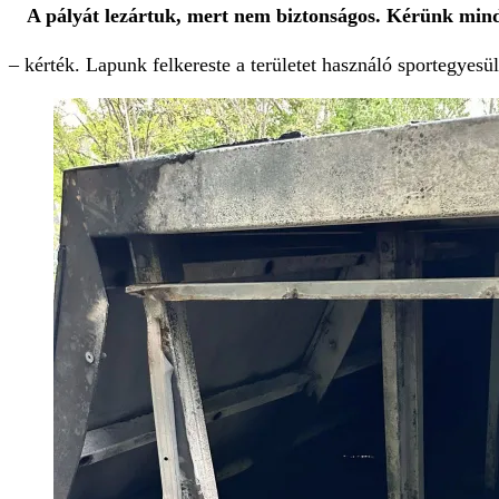
A pályát lezártuk, mert nem biztonságos. Kérünk mi
– kérték. Lapunk felkereste a területet használó sportegyesüle