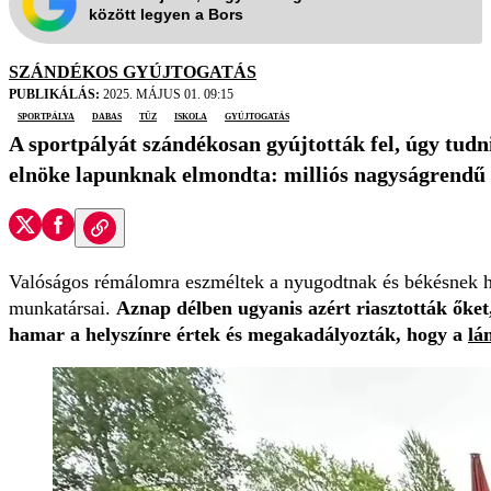
között legyen a Bors
SZÁNDÉKOS GYÚJTOGATÁS
PUBLIKÁLÁS:
2025. MÁJUS 01. 09:15
sportpálya
dabas
tűz
iskola
gyújtogatás
A sportpályát szándékosan gyújtották fel, úgy tudni
elnöke lapunknak elmondta: milliós nagyságrendű k
Valóságos rémálomra eszméltek a nyugodtnak és békésnek hit
munkatársai.
Aznap délben ugyanis azért riasztották őke
hamar a helyszínre értek és megakadályozták, hogy a
lá