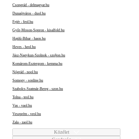
Csongrád - delmagyar.hu
Dunaújváros - duol.hu
Fejér - feol.hu
Győr-Moson-Sopron - kisalfold.hu
Hajdú-Bihar - haon.hu
Heves - heol.hu
Jász-Nagykun-Szolnok - szoljon.hu
Komárom-Esztergom - kemma.hu
Nógrád - nool.hu
Somogy - sonline.hu
Szabolcs-Szatmár-Bereg - szon.hu
Tolna - teol.hu
Vas - vaol.hu
Veszprém - veol.hu
Zala - zaol.hu
Közélet