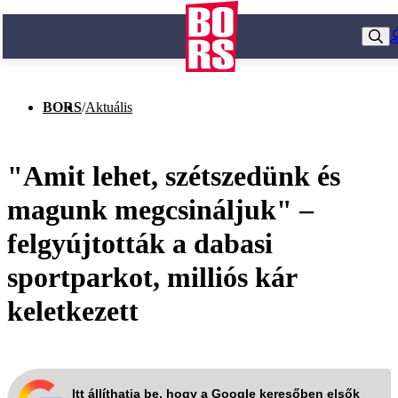
BORS
/
Aktuális
"Amit lehet, szétszedünk és
magunk megcsináljuk" –
felgyújtották a dabasi
sportparkot, milliós kár
keletkezett
Itt állíthatja be, hogy a Google keresőben elsők