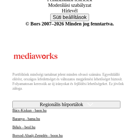
Moderálási szabályzat
Hírlevél
Süti beállítások
© Bors 2007–2026 Minden jog fenntartva.
Portfóliónk minőségi tartalmat jelent minden olvasó számára. Egyedülálló
elérést, országos lefedettséget és változatos megjelenési lehetőséget biztosít.
Folyamatosan keressük az új irányokat és fejlődési lehetőségeket. Ez jövőnk
záloga.
Regionális hírportálok
Bács-Kiskun - baon.hu
Baranya - bama.hu
Békés - beol.hu
Borsod-Abaúj-Zemplén - boon.hu