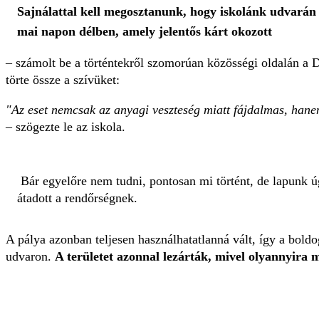
Sajnálattal kell megosztanunk, hogy iskolánk udvará
mai napon délben, amely jelentős kárt okozott
– számolt be a történtekről szomorúan közösségi oldalán a 
törte össze a szívüket:
"Az eset nemcsak az anyagi veszteség miatt fájdalmas, hanem
–
szögezte le az iskola.
Bár egyelőre nem tudni, pontosan mi történt, de lapunk úgy
átadott a rendőrségnek.
A pálya azonban teljesen használhatatlanná vált, így a boldo
udvaron.
A területet azonnal lezárták, mivel olyannyira 