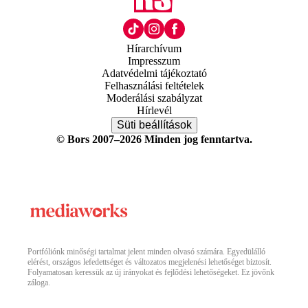
Hírarchívum
Impresszum
Adatvédelmi tájékoztató
Felhasználási feltételek
Moderálási szabályzat
Hírlevél
Süti beállítások
© Bors 2007–2026 Minden jog fenntartva.
Portfóliónk minőségi tartalmat jelent minden olvasó számára. Egyedülálló
elérést, országos lefedettséget és változatos megjelenési lehetőséget biztosít.
Folyamatosan keressük az új irányokat és fejlődési lehetőségeket. Ez jövőnk
záloga.