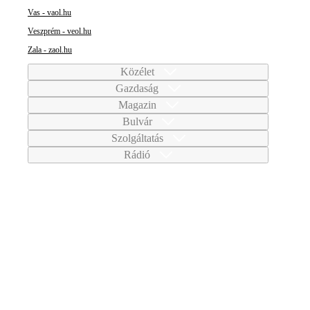
Vas - vaol.hu
Veszprém - veol.hu
Zala - zaol.hu
Közélet
Gazdaság
Magazin
Bulvár
Szolgáltatás
Rádió