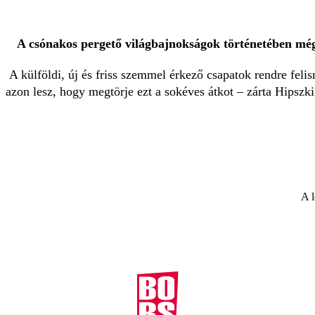
A csónakos pergető világbajnokságok történetében még
A külföldi, új és friss szemmel érkező csapatok rendre fel
azon lesz, hogy megtörje ezt a sokéves átkot – zárta Hipszki
A l