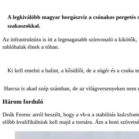
A legkiválóbb magyar horgászvíz a csónakos pergetés sz
szakaszokkal.
Az infrastruktúra is itt a legmagasabb színvonalú a kikötők,
rablóhalak élnek a tóban.
Ki kell emelni a balint, a kősüllőt, de a sügér és a csuka t
Harcsa is akad szép számban, de az világversenyeken nem ér
Három forduló
Deák Ferenc arról beszélt, hogy a vb-n a stabilitás kulcsfon
előbb kvalifikálniuk kell majd a tornára. Ám a honi szöve