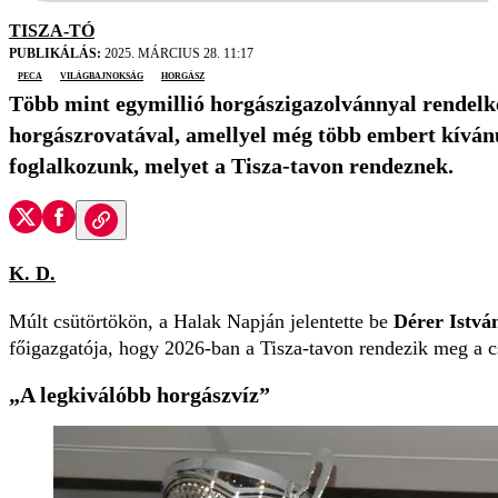
TISZA-TÓ
PUBLIKÁLÁS:
2025. MÁRCIUS 28. 11:17
peca
világbajnokság
horgász
Több mint egymillió horgászigazolvánnyal rendelke
horgászrovatával, amellyel még több embert kívánun
foglalkozunk, melyet a Tisza-tavon rendeznek.
K. D.
Múlt csütörtökön, a Halak Napján jelentette be
Dérer Istvá
főigazgatója, hogy 2026-ban a Tisza-tavon rendezik meg a c
„A legkiválóbb horgászvíz”