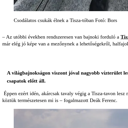
Csodálatos csukák élnek a Tisza-tóban Fotó: Bors
– Az utóbbi években rendszeresen van bajnoki forduló a
Tis
már elég jó képe van a mezőnynek a lehetőségekről, halfajo
A világbajnokságon viszont jóval nagyobb vízterület le
csapatok előtt áll.
Éppen ezért idén, akárcsak tavaly végig a Tisza-tavon lesz 
köztük természetesen mi is – fogalmazott Deák Ferenc.