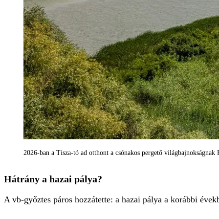
2026-ban a Tisza-tó ad otthont a csónakos pergető világbajnokságnak 
Hátrány a hazai pálya?
A vb-győztes páros hozzátette: a hazai pálya a korábbi éve