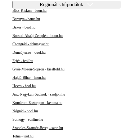
Regionális hírportálok
Bács-Kiskun - baon.hu
Baranya - bama.hu
Békés - beol.hu
Borsod-Abaúj-Zemplén - boon.hu
Csongrád - delmagyar.hu
Dunaújváros - duol.hu
Fejér - feol.hu
Győr-Moson-Sopron - kisalfold.hu
Hajdú-Bihar - haon.hu
Heves - heol.hu
Jász-Nagykun-Szolnok - szoljon.hu
Komárom-Esztergom - kemma.hu
Nógrád - nool.hu
Somogy - sonline.hu
Szabolcs-Szatmár-Bereg - szon.hu
Tolna - teol.hu