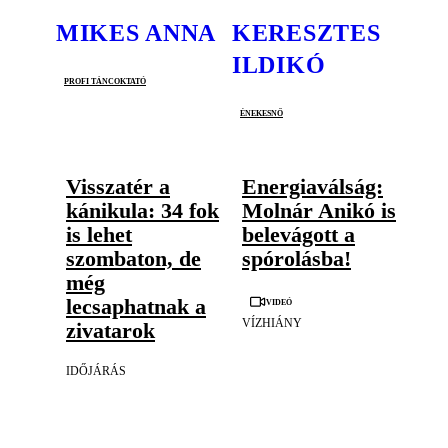
MIKES ANNA
KERESZTES
ILDIKÓ
profi táncoktató
énekesnő
Visszatér a
Energiaválság:
kánikula: 34 fok
Molnár Anikó is
is lehet
belevágott a
szombaton, de
spórolásba!
még
Videó
lecsaphatnak a
VÍZHIÁNY
zivatarok
IDŐJÁRÁS