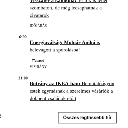
Visszatér a kánikula:
34 fok is lehet
szombaton, de még lecsaphatnak a
zivatarok
IDŐJÁRÁS
6:00
Energiaválság: Molnár Anikó
is
belevágott a spórolásba!
Videó
VÍZHIÁNY
21:00
Botrány az IKEA-ban:
Bemutatóágyon
estek egymásnak a szerelmes vásárlók a
döbbent családok előtt
IKEA
ő
Összes legfrissebb hír