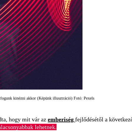
 fogunk kinézni akkor (Képünk illusztráció) Fotó: Pexels
ta, hogy mit vár az
emberiség
fejlődésétől a következ
alacsonyabbak lehetnek.