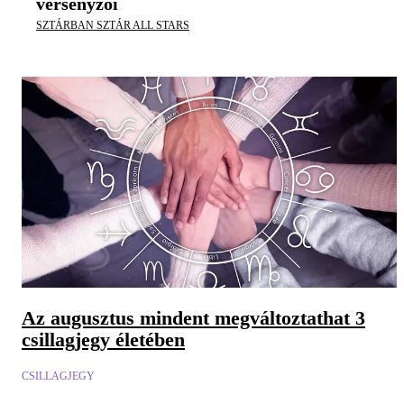
versenyzői
SZTÁRBAN SZTÁR ALL STARS
Az augusztus mindent megváltoztathat 3
csillagjegy életében
CSILLAGJEGY