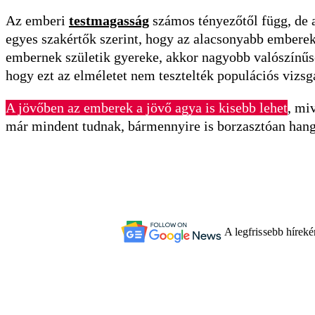
Az emberi
testmagasság
számos tényezőtől függ, de a
egyes szakértők szerint, hogy az alacsonyabb emberek
embernek születik gyereke, akkor nagyobb valószínűs
hogy ezt az elméletet nem tesztelték populációs vizsg
A jövőben az emberek a jövő agya is kisebb lehet
, mi
már mindent tudnak, bármennyire is borzasztóan hang
A legfrissebb hírek