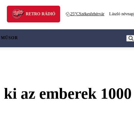
RETRO RÁDIÓ
25°C
Székesfehérvár
László névnap
 MŰSOR
 ki az emberek 1000