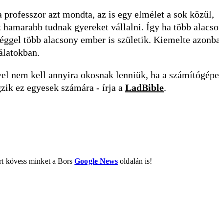
 professzor azt mondta, az is egy elmélet a sok közül,
 hamarabb tudnak gyereket vállalni. Így ha több alacs
éggel több alacsony ember is születik. Kiemelte azonb
álatokban.
vel nem kell annyira okosnak lenniük, ha a számítógép
zik ez egyesek számára - írja a
LadBible
.
ért kövess minket a Bors
Google News
oldalán is!