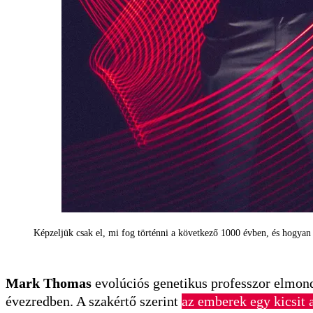
Képzeljük csak el, mi fog történni a következő 1000 évben, és hogyan
Mark Thomas
evolúciós genetikus professzor elmond
évezredben. A szakértő szerint
az emberek egy kicsit 