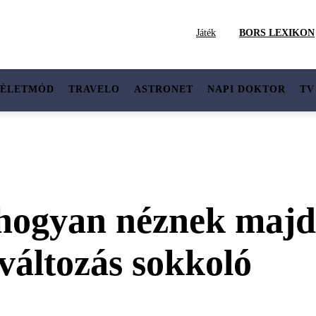
Játék
BORS LEXIKON
ÉLETMÓD
TRAVELO
ASTRONET
NAPI DOKTOR
TV
, hogyan néznek majd
változás sokkoló