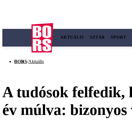
AKTUÁLIS
SZTÁR
SPORT
BORS
/
Aktuális
A tudósok felfedik
év múlva: bizonyos 