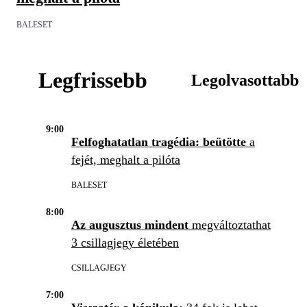
BALESET
Legfrissebb
Legolvasottabb
9:00
Felfoghatatlan tragédia: beütötte
a
fejét, meghalt a pilóta
BALESET
8:00
Az augusztus mindent
megváltoztathat
3 csillagjegy életében
CSILLAGJEGY
7:00