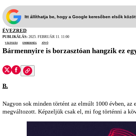
Itt állíthatja be, hogy a Google keresőben elsők közö
ÉVEZRED
PUBLIKÁLÁS:
2025. FEBRUÁR 11. 11:00
változás
emberiség
jövő
Bármennyire is borzasztóan hangzik ez eg
B.
Nagyon sok minden történt az elmúlt 1000 évben, az e
megváltozott. Képzeljük csak el, mi fog történni a k