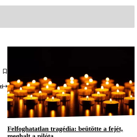
ei
Felfoghatatlan tragédia: beütötte a fejét,
meghalt a pilóta