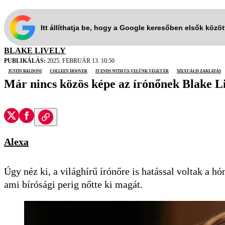
Itt állíthatja be, hogy a Google keresőben elsők közö
BLAKE LIVELY
PUBLIKÁLÁS:
2025. FEBRUÁR 13. 10:50
Justin Baldoni
Colleen Hoover
It Ends with Us-Velünk véget ér
szexuális zaklatás
Már nincs közös képe az írónőnek Blake Li
Alexa
Úgy néz ki, a világhírű írónőre is hatással voltak a h
ami bírósági perig nőtte ki magát.