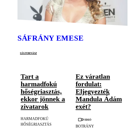
SÁFRÁNY EMESE
légtornász
Tart a
Ez váratlan
harmadfokú
fordulat:
hőségriasztás,
Eljegyezték
ekkor jönnek a
Mandula Ádám
zivatarok
exét?
HARMADFOKÚ
Videó
HŐSÉGRIASZTÁS
BOTRÁNY