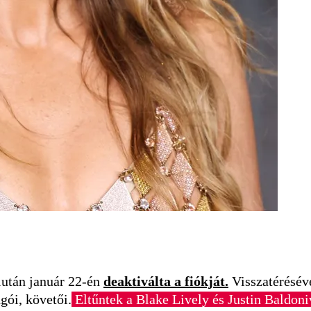
iután január 22-én
deaktiválta a fiókját.
Visszatérésév
gói, követői.
Eltűntek a Blake Lively és Justin Baldoni