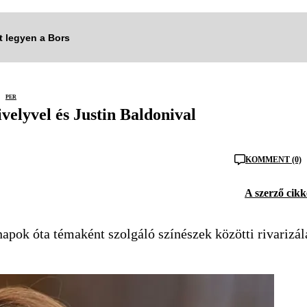
tt legyen a Bors
per
velyvel és Justin Baldonival
KOMMENT (0)
A szerző cikk
ónapok óta témaként szolgáló színészek közötti rivarizál