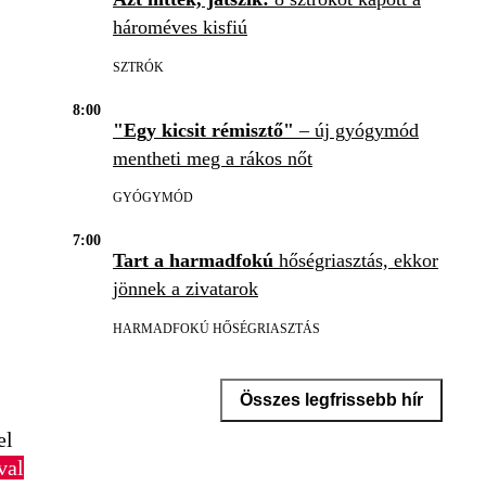
hároméves kisfiú
SZTRÓK
8:00
"Egy kicsit rémisztő"
– új gyógymód
mentheti meg a rákos nőt
GYÓGYMÓD
7:00
Tart a harmadfokú
hőségriasztás, ekkor
jönnek a zivatarok
HARMADFOKÚ HŐSÉGRIASZTÁS
Összes legfrissebb hír
el
val