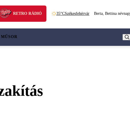
RETRO RÁDIÓ
35°C
Székesfehérvár
Berta, Bettina névnap
 MŰSOR
zakítás