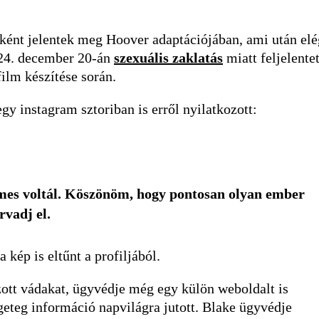
őként jelentek meg Hoover adaptációjában, ami után elé
024. december 20-án
szexuális zaklatás
miatt feljelente
 film készítése során.
gy instagram sztoriban is erről nyilatkozott:
elmes voltál. Köszönöm, hogy pontosan olyan ember
rvadj el.
a kép is eltűnt a profiljából.
zott vádakat, ügyvédje még egy külön weboldalt is
ngeteg információ napvilágra jutott. Blake ügyvédje