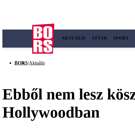
AKTUÁLIS
SZTÁR
SPORT
BORS
/
Aktuális
Ebből nem lesz kösz
Hollywoodban