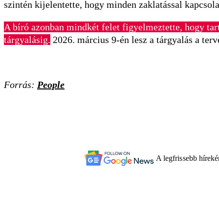
szintén kijelentette, hogy minden zaklatással kapcsol
A bíró azonban mindkét felet figyelmeztette, hogy ta
tárgyalásig.
2026. március 9-én lesz a tárgyalás a terv
Forrás:
People
A legfrissebb hírek