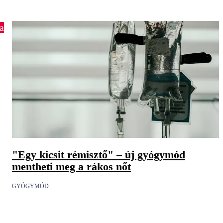
a
"Egy kicsit rémisztő" – új gyógymód
mentheti meg a rákos nőt
GYÓGYMÓD