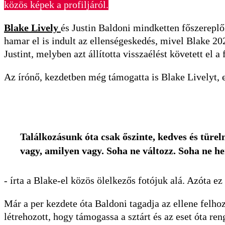
közös képek a profiljáról.
Blake Lively
és Justin Baldoni mindketten főszerepl
hamar el is indult az ellenségeskedés, mivel Blake 2
Justint, melyben azt állította visszaélést követett el a
Az írónő, kezdetben még támogatta is Blake Livelyt, e
Találkozásunk óta csak őszinte, kedves és tür
vagy, amilyen vagy. Soha ne változz. Soha ne he
- írta a Blake-el közös ölelkezős fotójuk alá. Azóta ez 
Már a per kezdete óta Baldoni tagadja az ellene felho
létrehozott, hogy támogassa a sztárt és az eset óta re