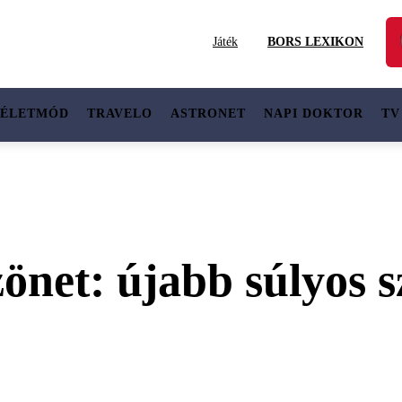
Játék
BORS LEXIKON
ÉLETMÓD
TRAVELO
ASTRONET
NAPI DOKTOR
TV
önet: újabb súlyos s