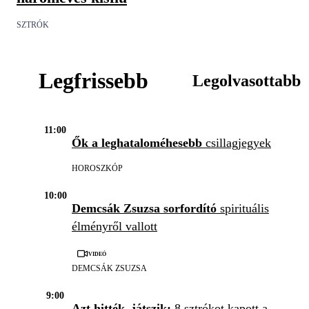
SZTRÓK
Legfrissebb
Legolvasottabb
11:00
Ők a leghataloméhesebb
csillagjegyek
HOROSZKÓP
10:00
Demcsák Zsuzsa sorfordító
spirituális
élményről vallott
Videó
DEMCSÁK ZSUZSA
9:00
Azt hitték, játszik:
8 sztrókot kapott a