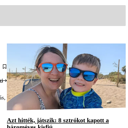
ei
ás,
Azt hitték, játszik: 8 sztrókot kapott a
hároméves kisfiú