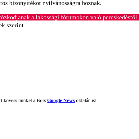
atos bizonyítékot nyilvánosságra hoznak.
rtózkodjanak a lakossági fórumokon való pereskedéstől 
ek szerint.
ért kövess minket a Bors
Google News
oldalán is!