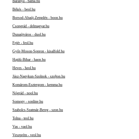
Baranya - bama.hu
Békés - beol.hu
Borsod-Abaúj-Zemplén - boon.hu
Csongrád - delmagyar.hu
Dunaújváros - duol.hu
Fejér - feol.hu
Győr-Moson-Sopron - kisalfold.hu
Hajdú-Bihar - haon.hu
Heves - heol.hu
Jász-Nagykun-Szolnok - szoljon.hu
Komárom-Esztergom - kemma.hu
Nógrád - nool.hu
Somogy - sonline.hu
Szabolcs-Szatmár-Bereg - szon.hu
Tolna - teol.hu
Vas - vaol.hu
Veszprém - veol.hu