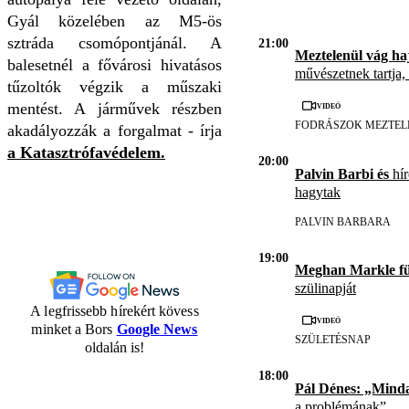
Gyál közelében az M5-ös
sztráda csomópontjánál. A
21:00
Meztelenül vág ha
balesetnél a fővárosi hivatásos
művészetnek tartja,
tűzoltók végzik a műszaki
Videó
mentést. A járművek részben
FODRÁSZOK MEZTEL
akadályozzák a forgalmat - írja
a Katasztrófavédelem.
20:00
Palvin Barbi és
hír
hagytak
PALVIN BARBARA
19:00
Meghan Markle f
szülinapját
A legfrissebb hírekért kövess
Videó
minket a Bors
Google News
SZÜLETÉSNAP
oldalán is!
18:00
Pál Dénes: „Mind
a problémának”