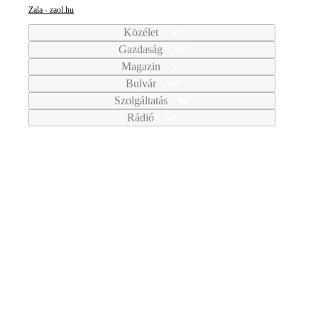
Zala - zaol.hu
Közélet
Gazdaság
Magazin
Bulvár
Szolgáltatás
Rádió