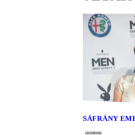
SÁFRÁNY EM
légtornász