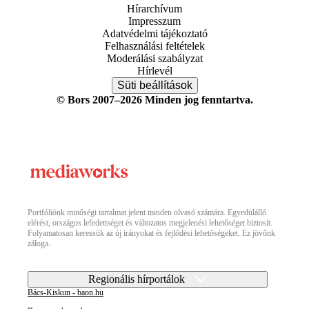
Hírarchívum
Impresszum
Adatvédelmi tájékoztató
Felhasználási feltételek
Moderálási szabályzat
Hírlevél
Süti beállítások
© Bors 2007–2026 Minden jog fenntartva.
Portfóliónk minőségi tartalmat jelent minden olvasó számára. Egyedülálló
elérést, országos lefedettséget és változatos megjelenési lehetőséget biztosít.
Folyamatosan keressük az új irányokat és fejlődési lehetőségeket. Ez jövőnk
záloga.
Regionális hírportálok
Bács-Kiskun - baon.hu