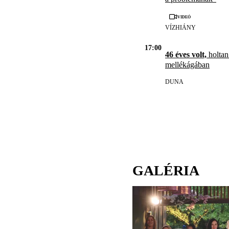
Videó
VÍZHIÁNY
17:00
46 éves volt,
holtan
mellékágában
DUNA
GALÉRIA