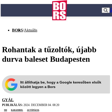
BORS
/
Aktuális
Rohantak a tűzoltók, újabb
durva baleset Budapesten
Itt állíthatja be, hogy a Google keresőben elsők
között legyen a Bors
GYÁL
PUBLIKÁLÁS:
2024. DECEMBER 04. 08:20
m0
karambol
autópálya