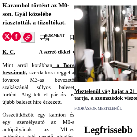
Karambol történt az M0-
son. Gyál közelébe
riasztották a tűzoltókat.
KOMMENT
(0)
K. C.
A szerző cikkei
Mint arról korábban
a Bors
beszámolt,
szerda kora reggel a
Videó
főváros M3-as bevezető
szakászánál súlyos baleset
Meztelenül vág hajat a 21
történt. Alig telt el pár óra is
tartja, a szomszédok visz
újabb baleset híre érkezett.
FODRÁSZOK MEZTELENÜL
Összeütközött egy kamion és
egy személyautó az M0-s
Legfrissebb
autópályának az M1-es
autópálya felé vezető oldalán,