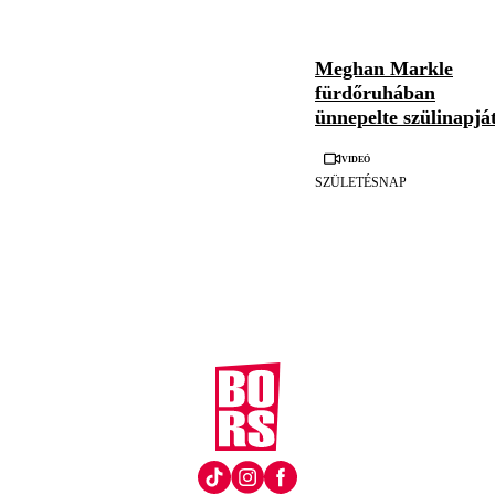
Meghan Markle
fürdőruhában
ünnepelte szülinapjá
Videó
SZÜLETÉSNAP