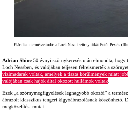
Elárulta a természettudós a Loch Ness-i szörny titkát Fotó: Pexels (Illu
Adrian Shine
50 évnyi szörnykeresés után elmondta, hogy tö
Loch Nessben, és valójában teljesen félreismerték a szörnye
vízimadarak voltak, amelyek a tiszta körülmények miatt jobb
valójában csak hajók által okozott hullámok voltak
.
Ezek „a szörnymegfigyelések legnagyobb okozói” a természet
ábrázolt klasszikus tengeri kígyóábrázolásnak köszönhető. D
megközelítést mutat.