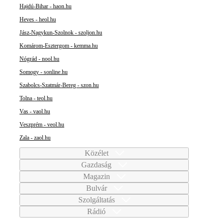
Hajdú-Bihar - haon.hu
Heves - heol.hu
Jász-Nagykun-Szolnok - szoljon.hu
Komárom-Esztergom - kemma.hu
Nógrád - nool.hu
Somogy - sonline.hu
Szabolcs-Szatmár-Bereg - szon.hu
Tolna - teol.hu
Vas - vaol.hu
Veszprém - veol.hu
Zala - zaol.hu
Közélet
Gazdaság
Magazin
Bulvár
Szolgáltatás
Rádió