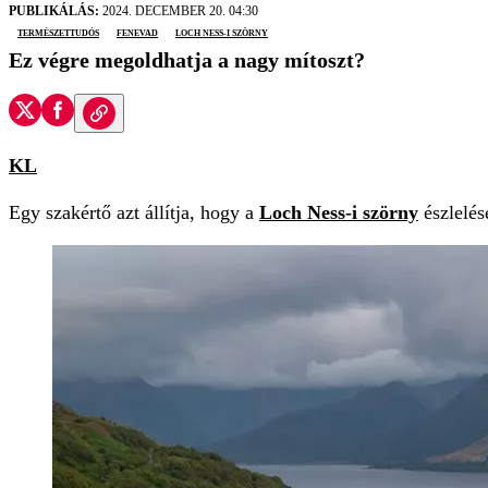
PUBLIKÁLÁS:
2024. DECEMBER 20. 04:30
természettudós
fenevad
Loch Ness-i szörny
Ez végre megoldhatja a nagy mítoszt?
KL
Egy szakértő azt állítja, hogy a
Loch Ness-i szörny
észlelés