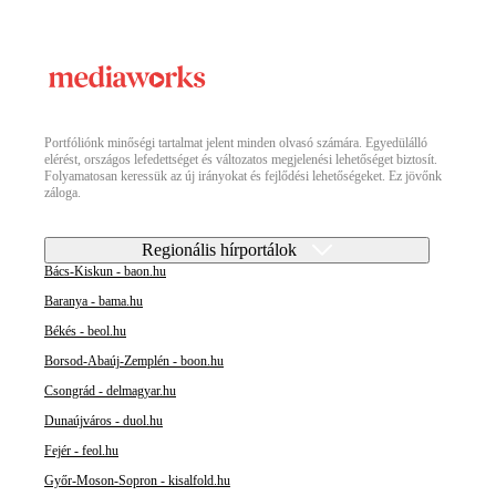
Portfóliónk minőségi tartalmat jelent minden olvasó számára. Egyedülálló
elérést, országos lefedettséget és változatos megjelenési lehetőséget biztosít.
Folyamatosan keressük az új irányokat és fejlődési lehetőségeket. Ez jövőnk
záloga.
Regionális hírportálok
Bács-Kiskun - baon.hu
Baranya - bama.hu
Békés - beol.hu
Borsod-Abaúj-Zemplén - boon.hu
Csongrád - delmagyar.hu
Dunaújváros - duol.hu
Fejér - feol.hu
Győr-Moson-Sopron - kisalfold.hu