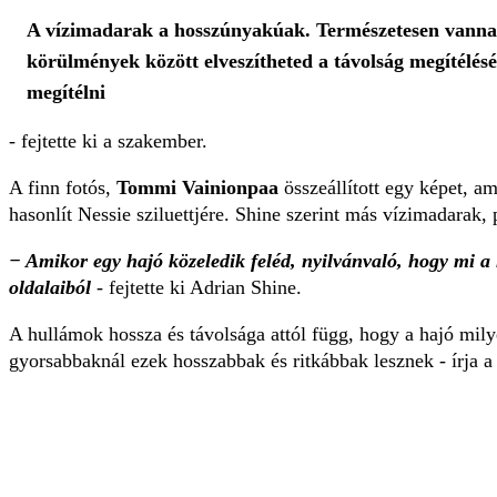
A vízimadarak a hosszúnyakúak. Természetesen vannak
körülmények között elveszítheted a távolság megítélés
megítélni
- fejtette ki a szakember.
A finn fotós,
Tommi Vainionpaa
összeállított egy képet, a
hasonlít Nessie sziluettjére. Shine szerint más vízimadarak
− Amikor egy hajó közeledik feléd, nyilvánvaló, hogy mi a 
oldalaiból
- fejtette ki Adrian Shine.
A hullámok hossza és távolsága attól függ, hogy a hajó mil
gyorsabbaknál ezek hosszabbak és ritkábbak lesznek - írja 