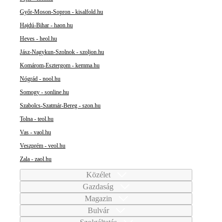
Győr-Moson-Sopron - kisalfold.hu
Hajdú-Bihar - haon.hu
Heves - heol.hu
Jász-Nagykun-Szolnok - szoljon.hu
Komárom-Esztergom - kemma.hu
Nógrád - nool.hu
Somogy - sonline.hu
Szabolcs-Szatmár-Bereg - szon.hu
Tolna - teol.hu
Vas - vaol.hu
Veszprém - veol.hu
Zala - zaol.hu
Közélet
Gazdaság
Magazin
Bulvár