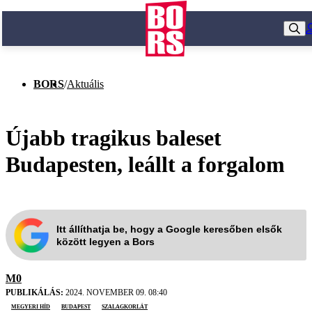
BORS
/
Aktuális
Újabb tragikus baleset
Budapesten, leállt a forgalom
Itt állíthatja be, hogy a Google keresőben elsők
között legyen a Bors
M0
PUBLIKÁLÁS:
2024. NOVEMBER 09. 08:40
Megyeri híd
Budapest
szalagkorlát