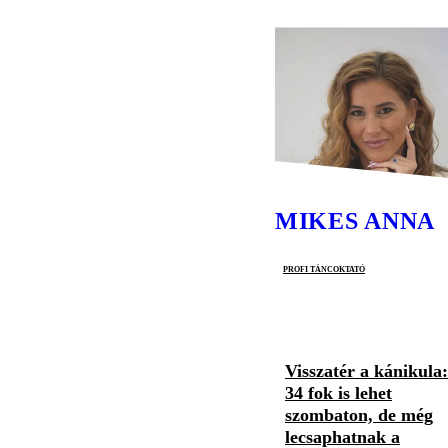
MIKES ANNA
profi táncoktató
Visszatér a kánikula:
34 fok is lehet
szombaton, de még
lecsaphatnak a