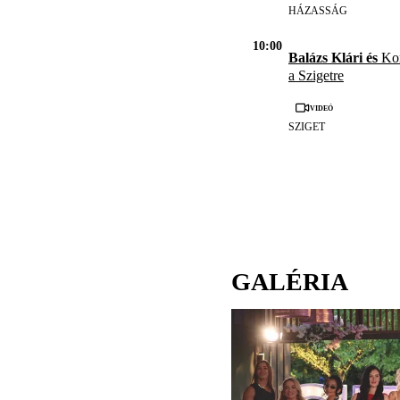
HÁZASSÁG
10:00
Balázs Klári és
Kor
a Szigetre
Videó
SZIGET
GALÉRIA