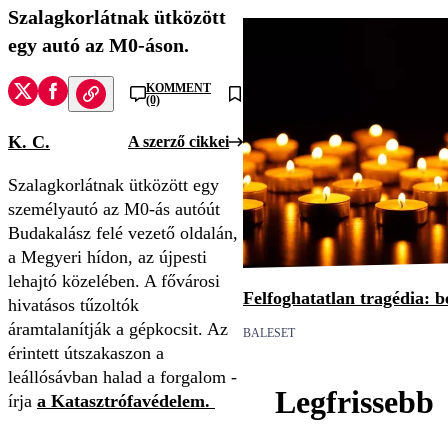
Szalagkorlátnak ütközött
egy autó az M0-áson.
KOMMENT
(0)
K. C.
A szerző cikkei
Szalagkorlátnak ütközött egy
személyautó az M0-ás autóút
Budakalász felé vezető oldalán,
a Megyeri hídon, az újpesti
lehajtó közelében. A fővárosi
Felfoghatatlan tragédia: be
hivatásos tűzoltók
áramtalanítják a gépkocsit. Az
BALESET
érintett útszakaszon a
leállósávban halad a forgalom -
Legfrissebb
írja
a Katasztrófavédelem.