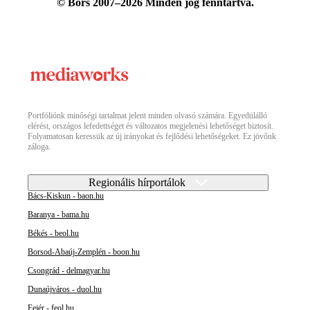
© Bors 2007–2026 Minden jog fenntartva.
Portfóliónk minőségi tartalmat jelent minden olvasó számára. Egyedülálló
elérést, országos lefedettséget és változatos megjelenési lehetőséget biztosít.
Folyamatosan keressük az új irányokat és fejlődési lehetőségeket. Ez jövőnk
záloga.
Regionális hírportálok
Bács-Kiskun - baon.hu
Baranya - bama.hu
Békés - beol.hu
Borsod-Abaúj-Zemplén - boon.hu
Csongrád - delmagyar.hu
Dunaújváros - duol.hu
Fejér - feol.hu