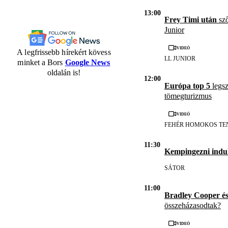
13:00
Frey Timi után
sző
Junior
Videó
A legfrissebb hírekért kövess
LL JUNIOR
minket a Bors
Google News
oldalán is!
12:00
Európa top 5
legsz
tömegturizmus
Videó
FEHÉR HOMOKOS TE
11:30
Kempingezni indul
SÁTOR
11:00
Bradley Cooper é
összeházasodtak?
Videó