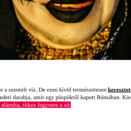
e a szentelt víz. De ezen kívül természetesen
keresztet
redeti darabja, amit egy püspöktől kapott Rómában. Kie
 elárulta, titkos fegyvere a só: