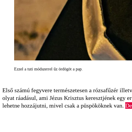
Ezzel a tuti módszerrel űz ördögöt a pap.
Első számú fegyvere természetesen a rózsafűzér illetv
olyat ráadásul, ami Jézus Krisztus keresztjének egy e
lehetne hozzájutni, mivel csak a püspököknek van.
De