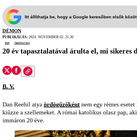
Itt állíthatja be, hogy a Google keresőben elsők közö
DÉMON
PUBLIKÁLÁS:
2024. NOVEMBER 02. 21:30
pap
ördögűzés
20 év tapasztalatával árulta el, mi sikeres
B. V.
Dan Reehil atya
ördögűzőként
nem egy rémes esetet l
kiűzze a szellemeket. A római katolikus olasz pap, aki
immáron 20 éve.