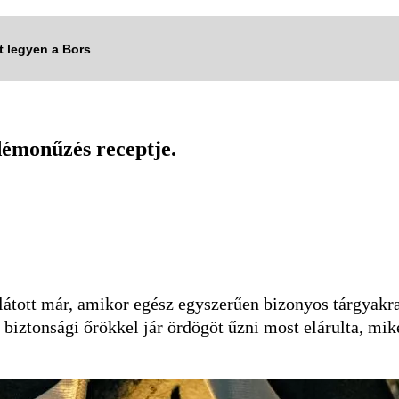
tt legyen a Bors
 démonűzés receptje.
átott már, amikor egész egyszerűen bizonyos tárgyakra
 biztonsági őrökkel jár ördögöt űzni most elárulta, mik