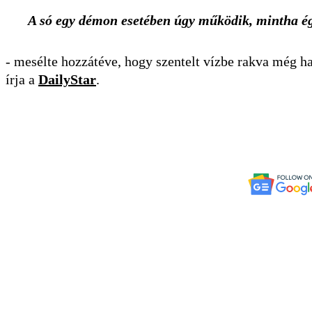
A só egy démon esetében úgy működik, mintha égő
- mesélte hozzátéve, hogy szentelt vízbe rakva még ha
írja a
DailyStar
.