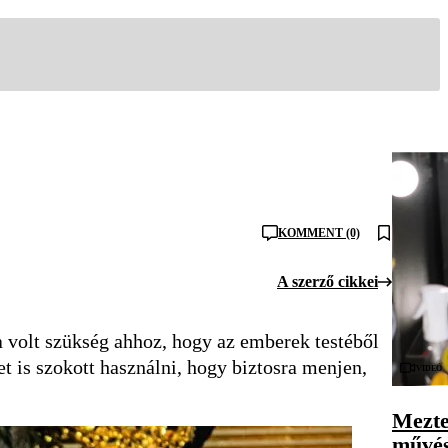
KOMMENT (0)
A szerző cikkei
 volt szükség ahhoz, hogy az emberek testéből
et is szokott használni, hogy biztosra menjen,
Videó
Mezte
művés