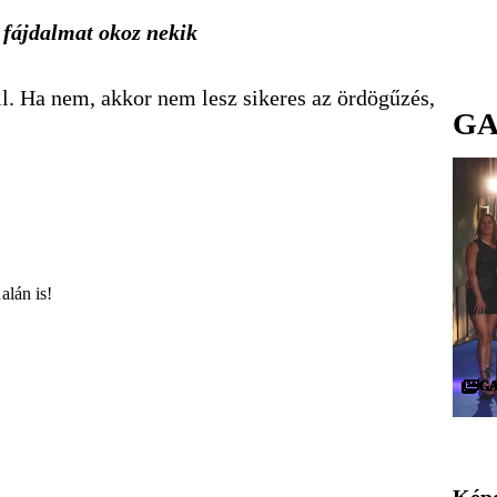
a fájdalmat okoz nekik
ll. Ha nem, akkor nem lesz sikeres az ördögűzés,
GA
alán is!
G
G
G
G
G
G
G
G
G
G
G
G
G
G
G
G
G
G
G
G
G
G
G
G
G
G
G
G
G
G