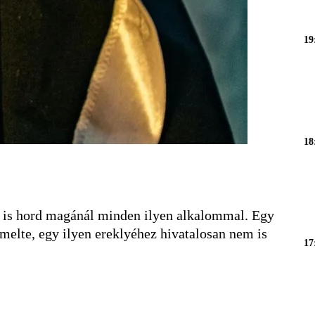
19
18
is hord magánál minden ilyen alkalommal. Egy
melte, egy ilyen ereklyéhez hivatalosan nem is
17