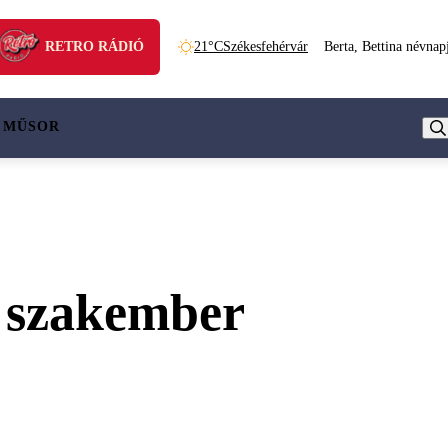
RETRO RÁDIÓ
21°C
Székesfehérvár
Berta, Bettina névnap
 MŰSOR
A szakember