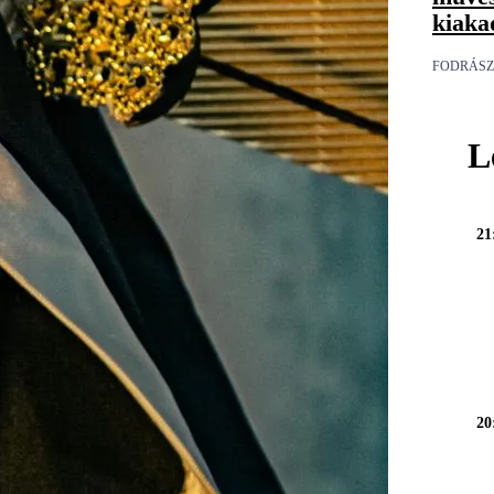
kiaka
FODRÁSZ
L
21
20