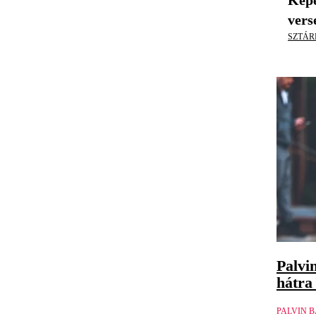
Képe
vers
SZTÁR
Palvi
hátra
PALVIN 