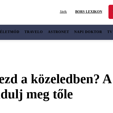
Játék
BORS LEXIKON
ÉLETMÓD
TRAVELO
ASTRONET
NAPI DOKTOR
TV
rezd a közeledben? 
adulj meg tőle