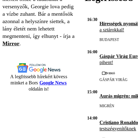
versenyzők, Georgie lova pedig
a vízbe zuhant. Bár a mentősök
16:30
azonnal a helyszínre siettek, a
Hírességek nyomá
lány életét nem lehetett
a sztárokkal!
megmenteni, így elhunyt - írja a
BUDAPEST
Mirror
.
16:00
Gáspár Virág Eur
pihent!
Videó
A legfrissebb hírekért kövess
GÁSPÁR VIRÁG
minket a Bors
Google News
oldalán is!
15:00
Aurás migrén: mi
MIGRÉN
14:00
Cristiano Ronald
testszégyenítőknek