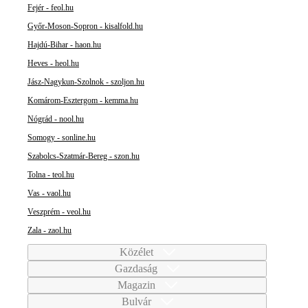
Fejér - feol.hu
Győr-Moson-Sopron - kisalfold.hu
Hajdú-Bihar - haon.hu
Heves - heol.hu
Jász-Nagykun-Szolnok - szoljon.hu
Komárom-Esztergom - kemma.hu
Nógrád - nool.hu
Somogy - sonline.hu
Szabolcs-Szatmár-Bereg - szon.hu
Tolna - teol.hu
Vas - vaol.hu
Veszprém - veol.hu
Zala - zaol.hu
Közélet
Gazdaság
Magazin
Bulvár