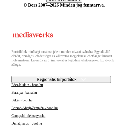
© Bors 2007–2026 Minden jog fenntartva.
Portfóliónk minőségi tartalmat jelent minden olvasó számára. Egyedülálló
elérést, országos lefedettséget és változatos megjelenési lehetőséget biztosít.
Folyamatosan keressük az új irányokat és fejlődési lehetőségeket. Ez jövőnk
záloga.
Regionális hírportálok
Bács-Kiskun - baon.hu
Baranya - bama.hu
Békés - beol.hu
Borsod-Abaúj-Zemplén - boon.hu
Csongrád - delmagyar.hu
Dunaújváros - duol.hu