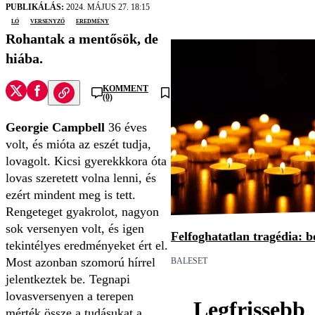
PUBLIKÁLÁS:
2024. MÁJUS 27. 18:15
ló
versenyző
eredmény
Rohantak a mentősök, de
hiába.
KOMMENT
(0)
Georgie Campbell
36 éves
volt, és mióta az eszét tudja,
lovagolt. Kicsi gyerekkkora óta
lovas szeretett volna lenni, és
ezért mindent meg is tett.
Rengeteget gyakrolot, nagyon
sok versenyen volt, és igen
Felfoghatatlan tragédia: be
tekintélyes eredményeket ért el.
Most azonban szomorú hírrel
BALESET
jelentkeztek be. Tegnapi
lovasversenyen a terepen
Legfrissebb
mérték össze a tudásukat a