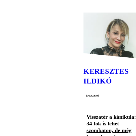
KERESZTES
ILDIKÓ
énekesnő
Visszatér a kánikula:
34 fok is lehet
szombaton, de még