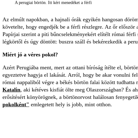
A perugiai börtön. Itt kért menedéket a férfi
Az elmúlt napokban, a hajnali órák egyikén hangosan dörö
követelte, hogy engedjék be a férfi részlegre. Az őr először 
Papírjai szerint a piti bűncselekményekért elítélt római férfi
légkörtől és úgy döntött: buszra száll és bekérezkedik a pe
Miért jó a véres pokol?
Azért Perugiába ment, mert az ottani bíróság ítélte el, bört
egyeztetve hagyja el lakását. Arról, hogy be akar vonulni fele
római nappaliból végre a békés börtön falai között tudhatta
Katalin
, aki kétéves kisfiát ölte meg Olaszországban? És aho
erősítésért könyörögnek, a börtönorvost halálosan fenyegeti
pokolként"
emlegetett hely is jobb, mint otthon.