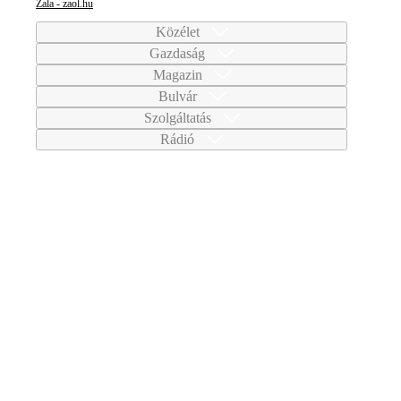
Zala - zaol.hu
Közélet
Gazdaság
Magazin
Bulvár
Szolgáltatás
Rádió