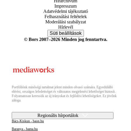
Hírarchívum
Impresszum
Adatvédelmi tájékoztató
Felhasználási feltételek
Moderálási szabályzat
Hírlevél
Süti beállítások
© Bors 2007–2026 Minden jog fenntartva.
Portfóliónk minőségi tartalmat jelent minden olvasó számára. Egyedülálló
elérést, országos lefedettséget és változatos megjelenési lehetőséget biztosít.
Folyamatosan keressük az új irányokat és fejlődési lehetőségeket. Ez jövőnk
záloga.
Regionális hírportálok
Bács-Kiskun - baon.hu
Baranya - bama.hu