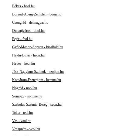
Békés - beol.hu
Borsod-Abaúj-Zemplén - boon.hu
Csongrád - delmagyar.hu
Dunaújváros - duol.hu
Fejér - feol.hu
Győr-Moson-Sopron - kisalfold.hu
Hajdú-Bihar - haon.hu
Heves - heol.hu
Jász-Nagykun-Szolnok - szoljon.hu
Komárom-Esztergom - kemma.hu
Nógrád - nool.hu
Somogy - sonline.hu
Szabolcs-Szatmár-Bereg - szon.hu
Tolna - teol.hu
Vas - vaol.hu
Veszprém - veol.hu