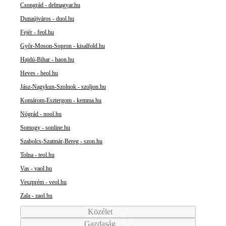
Csongrád - delmagyar.hu
Dunaújváros - duol.hu
Fejér - feol.hu
Győr-Moson-Sopron - kisalfold.hu
Hajdú-Bihar - haon.hu
Heves - heol.hu
Jász-Nagykun-Szolnok - szoljon.hu
Komárom-Esztergom - kemma.hu
Nógrád - nool.hu
Somogy - sonline.hu
Szabolcs-Szatmár-Bereg - szon.hu
Tolna - teol.hu
Vas - vaol.hu
Veszprém - veol.hu
Zala - zaol.hu
Közélet
Gazdaság