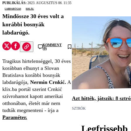
PUBLIKÁLÁS:
2023. AUGUSZTUS 06. 11:35
labdarúgas
halál
Mindössze 30 éves volt a
korábbi bosnyák
labdarúgó.
KOMMENT
(0)
Tragikus hirtelenséggel, 30 éves
korábban elhunyt a Slovan
Bratislava korábbi bosnyák
labdarúgója,
Nermin Crnkić.
A
klix.ba portál szerint Crnkić
szívrohamot kapott amerikai
Azt hitték, játszik: 8 szt
otthonában, életét már nem
SZTRÓK
tudták megmenteni - írja a
Paraméter.
Legfrissebb