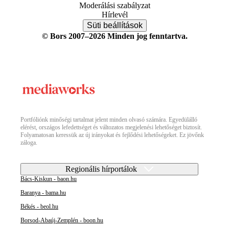
Moderálási szabályzat
Hírlevél
Süti beállítások
© Bors 2007–2026 Minden jog fenntartva.
Portfóliónk minőségi tartalmat jelent minden olvasó számára. Egyedülálló
elérést, országos lefedettséget és változatos megjelenési lehetőséget biztosít.
Folyamatosan keressük az új irányokat és fejlődési lehetőségeket. Ez jövőnk
záloga.
Regionális hírportálok
Bács-Kiskun - baon.hu
Baranya - bama.hu
Békés - beol.hu
Borsod-Abaúj-Zemplén - boon.hu