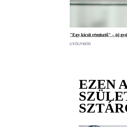
"Egy kicsit rémisztő" – új g
GYÓGYMÓD
EZEN 
SZÜLE
SZTÁR