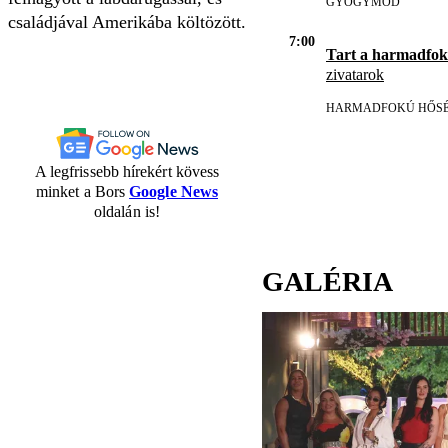
GYÓGYMÓD
családjával Amerikába költözött.
7:00
Tart a harmadfo
zivatarok
HARMADFOKÚ HŐSÉ
A legfrissebb hírekért kövess
minket a Bors
Google News
oldalán is!
GALÉRIA