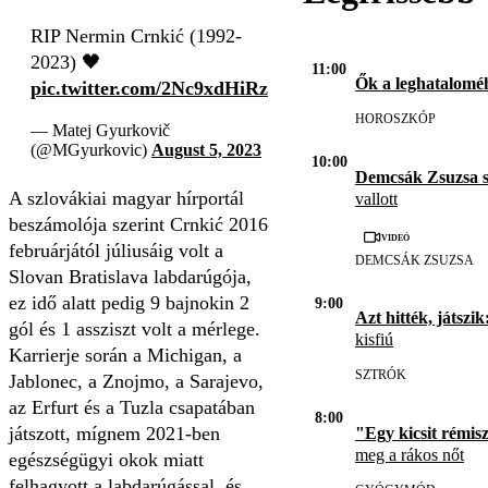
RIP Nermin Crnkić (1992-
2023) 🖤
11:00
Ők a leghatalomé
pic.twitter.com/2Nc9xdHiRz
HOROSZKÓP
— Matej Gyurkovič
(@MGyurkovic)
August 5, 2023
10:00
Demcsák Zsuzsa s
A szlovákiai magyar hírportál
vallott
beszámolója szerint Crnkić 2016
Videó
februárjától júliusáig volt a
DEMCSÁK ZSUZSA
Slovan Bratislava labdarúgója,
ez idő alatt pedig 9 bajnokin 2
9:00
Azt hitték, játszik
gól és 1 assziszt volt a mérlege.
kisfiú
Karrierje során a Michigan, a
SZTRÓK
Jablonec, a Znojmo, a Sarajevo,
az Erfurt és a Tuzla csapatában
8:00
játszott, mígnem 2021-ben
"Egy kicsit rémis
meg a rákos nőt
egészségügyi okok miatt
felhagyott a labdarúgással, és