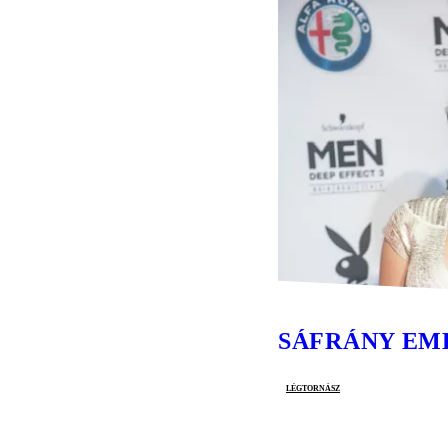
SÁFRÁNY EM
légtornász