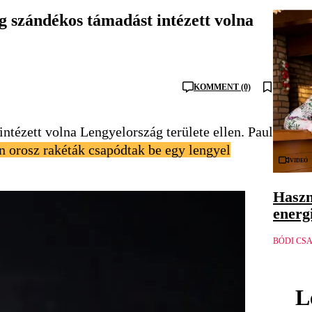
g szándékos támadást intézett volna
KOMMENT (0)
tézett volna Lengyelország területe ellen. Paul
n orosz rakéták csapódtak be egy lengyel
Videó
Haszn
energ
BÓDI CSA
L