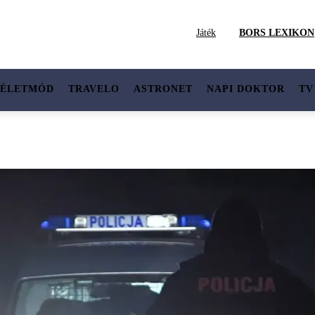
Játék
BORS LEXIKON
ÉLETMÓD
TRAVELO
ASTRONET
NAPI DOKTOR
TV