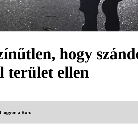
zínűtlen, hogy szán
 terület ellen
tt legyen a Bors