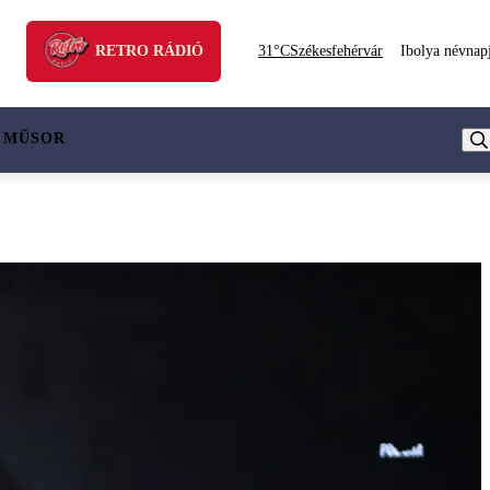
RETRO RÁDIÓ
31°C
Székesfehérvár
Ibolya névnap
 MŰSOR