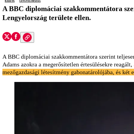
rakéta
Lengyelország
A BBC diplomáciai szakkommentátora szerin
Lengyelország területe ellen.
A BBC diplomáciai szakkommentátora szerint teljesen 
Adams azokra a megerősítetlen értesülésekre reagált,
mezőgazdasági létesítmény gabonatárolójába, és két em