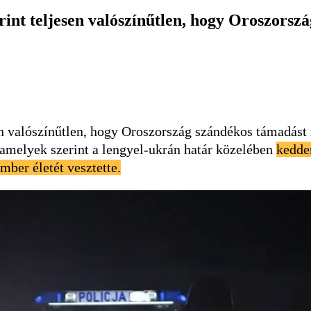
t teljesen valószínűtlen, hogy Oroszorszá
valószínűtlen, hogy Oroszország szándékos támadást in
 amelyek szerint a lengyel-ukrán határ közelében
kedde
ber életét vesztette.