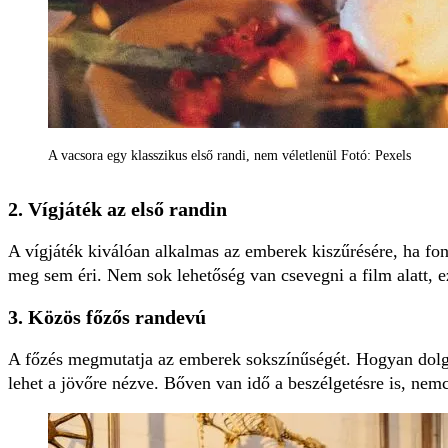
A vacsora egy klasszikus első randi, nem véletlenül Fotó: Pexels
2. Vígjáték az első randin
A vígjáték kiválóan alkalmas az emberek kiszűrésére, ha f
meg sem éri. Nem sok lehetőség van csevegni a film alatt, e
3. Közös főzős randevú
A főzés megmutatja az emberek sokszínűségét. Hogyan dolg
lehet a jövőre nézve. Bőven van idő a beszélgetésre is, nemcs