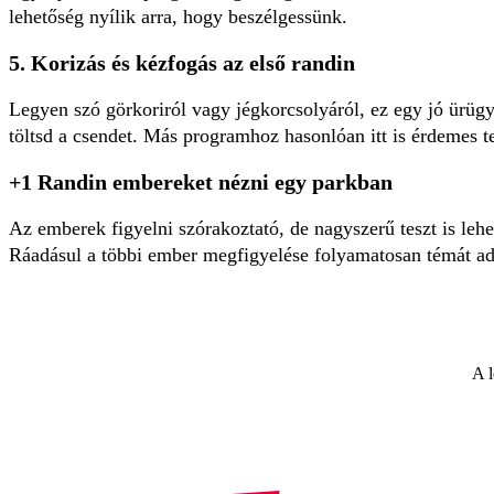
lehetőség nyílik arra, hogy beszélgessünk.
5. Korizás és kézfogás az első randin
Legyen szó görkoriról vagy jégkorcsolyáról, ez egy jó ürügy 
töltsd a csendet. Más programhoz hasonlóan itt is érdemes te
+1 Randin embereket nézni egy parkban
Az emberek figyelni szórakoztató, de nagyszerű teszt is leh
Ráadásul a többi ember megfigyelése folyamatosan témát ad,
A l