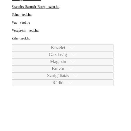
Szabolcs-Szatmár-Bereg - szon.hu
Tolna - teol.hu
Vas - vaol.hu
Veszprém - veol.hu
Zala - zaol.hu
Közélet
Gazdaság
Magazin
Bulvár
Szolgáltatás
Rádió