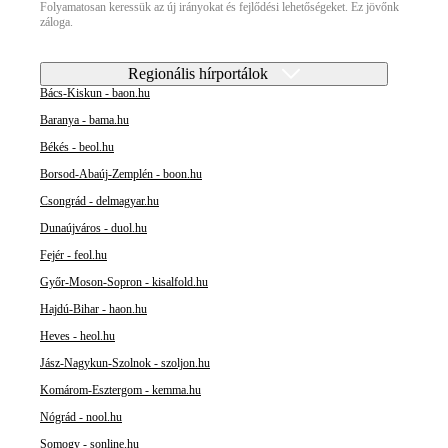
Folyamatosan keressük az új irányokat és fejlődési lehetőségeket. Ez jövőnk
záloga.
Regionális hírportálok
Bács-Kiskun - baon.hu
Baranya - bama.hu
Békés - beol.hu
Borsod-Abaúj-Zemplén - boon.hu
Csongrád - delmagyar.hu
Dunaújváros - duol.hu
Fejér - feol.hu
Győr-Moson-Sopron - kisalfold.hu
Hajdú-Bihar - haon.hu
Heves - heol.hu
Jász-Nagykun-Szolnok - szoljon.hu
Komárom-Esztergom - kemma.hu
Nógrád - nool.hu
Somogy - sonline.hu