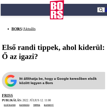
BORS
/
Aktuális
Első randi tippek, ahol kiderül:
Ő az igazi?
Itt állíthatja be, hogy a Google keresőben elsők
között legyen a Bors
FRISS
PUBLIKÁLÁS:
2022. JÚLIUS 12. 11:00
első randi
randizás
tippek
randevú