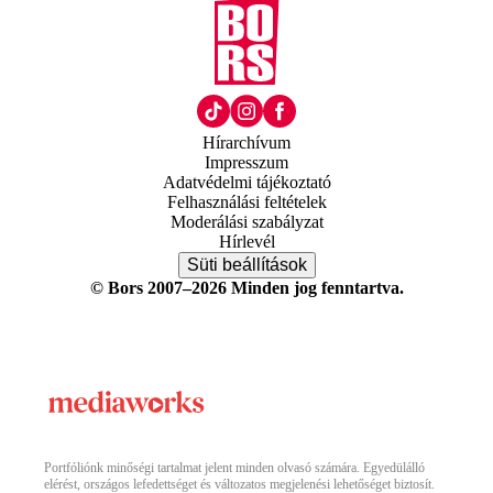
Hírarchívum
Impresszum
Adatvédelmi tájékoztató
Felhasználási feltételek
Moderálási szabályzat
Hírlevél
Süti beállítások
© Bors 2007–2026 Minden jog fenntartva.
Portfóliónk minőségi tartalmat jelent minden olvasó számára. Egyedülálló
elérést, országos lefedettséget és változatos megjelenési lehetőséget biztosít.