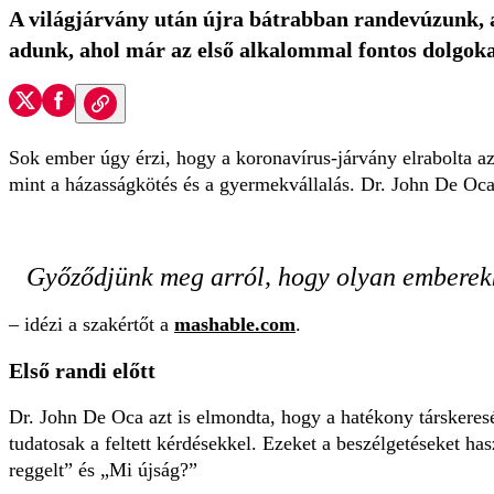
A világjárvány után újra bátrabban randevúzunk, a
adunk, ahol már az első alkalommal fontos dolgok
Sok ember úgy érzi, hogy a koronavírus-járvány elrabolta az 
mint a házasságkötés és a gyermekvállalás. Dr. John De Oca 
Győződjünk meg arról, hogy olyan emberekke
– idézi a szakértőt a
mashable.com
.
Első randi előtt
Dr. John De Oca azt is elmondta, hogy a hatékony társkeresé
tudatosak a feltett kérdésekkel. Ezeket a beszélgetéseket h
reggelt” és „Mi újság?”