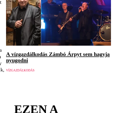
t
Videó
a
A vízgazdálkodás Zámbó Árpyt sem hagyja
a
nyugodni
y
ik,
VÍZGAZDÁLKODÁS
EZEN A