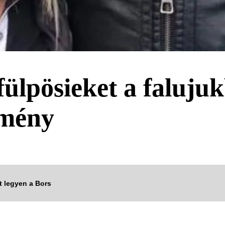
fülpösieket a faluju
kmény
tt legyen a Bors