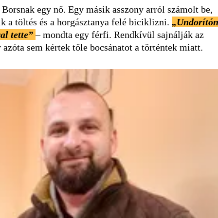
Borsnak egy nő. Egy másik asszony arról számolt be,
 a töltés és a horgásztanya felé biciklizni.
„Undorító
al tette”
– mondta egy férfi. Rendkívül sajnálják az
 azóta sem kértek tőle bocsánatot a történtek miatt.