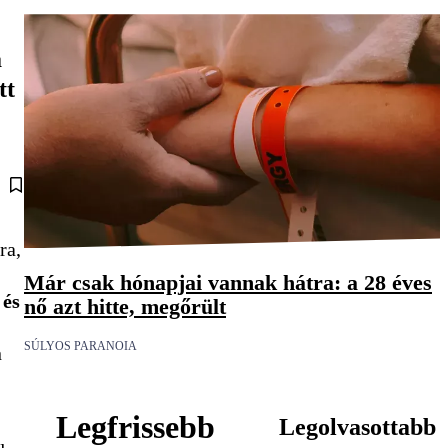
a
tt
ra,
Már csak hónapjai vannak hátra: a 28 éves
 és
nő azt hitte, megőrült
SÚLYOS PARANOIA
n
Legfrissebb
Legolvasottabb