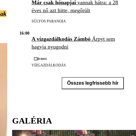
Már csak hónapjai
vannak hátra: a 28
éves nő azt hitte, megőrült
nak
SÚLYOS PARANOIA
16:00
A vízgazdálkodás Zámbó
Árpyt sem
hagyja nyugodni
Videó
VÍZGAZDÁLKODÁS
Összes legfrissebb hír
GALÉRIA