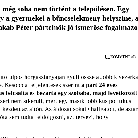
 még soha nem történt a településen. Egy
y a gyermekei a bűncselekmény helyszíne, 
Jakab Péter pártelnök jó ismerőse fogalmazo
KOMMENT (0)
itófülpös horgásztanyáján gyűlt össze a Jobbik vezérka
. Később a feljelentések szerint
a párt 24 éves
us felcsalta és bezárta egy szobába, majd levetkőzött
ért nem sikerült, mert egy másik jobbikus politikus
 kezdett az ajtón. Az áldozat sokáig hallgatott, de aztá
óta sem tudta feldolgozni, azt tervezi, hogy