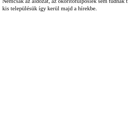
Nemcsak az áldozat, az ököritófülpösiek sem tudnak t
kis településük így kerül majd a hírekbe.