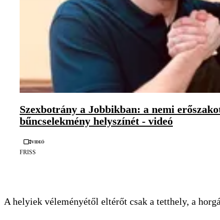
Szexbotrány a Jobbikban: a nemi erőszakot
bűncselekmény helyszínét - videó
Videó
FRISS
A helyiek véleményétől eltérőt csak a tetthely, a hor