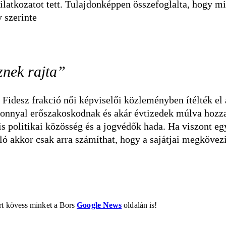
ilatkozatot tett. Tulajdonképpen összefoglalta, hogy mi
y szerinte
sznek rajta”
a Fidesz frakció női képviselői közleményben ítélték el 
sszonnyal erőszakoskodnak és akár évtizedek múlva hozz
ális politikai közösség és a jogvédők hada. Ha viszont eg
nló akkor csak arra számíthat, hogy a sajátjai megkövez
ért kövess minket a Bors
Google News
oldalán is!