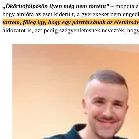
„Ököritófölpösön ilyen még nem történt”
– mondta a 
hogy amióta az eset kiderült, a gyerekeket nem engedik
tartom, főleg így, hogy egy párttársának az élettársáv
áldozatot is, azt pedig szégyenletesnek nevezték, hogy