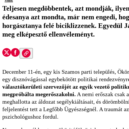
Jobbik
Teljesen megdöbbentek, azt mondják, ilyen
édesanya azt mondta, már nem engedi, hog
horgásztanya felé biciklizzenek. Egyedül 
meg elképesztő ellenvéleményt.
December 11-én, egy kis Szamos parti település, Ökör
egy disznóvágással egybekötött politikai rendezvényre
választókerületi szervezőjét az egyik vezető politik
megpróbálta megerőszakolni.
A nemi erőszak csak az
meghallotta az áldozat segélykiáltásait, és dörömbölni
feljelentést tett a Legfőbb Ügyészségnél. A traumát az
pszichológushoz fordul.