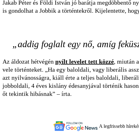
Jakab Péter és Földi István jó barátja megdöbbentő ny
is gondolhat a Jobbik a történtekről. Kijelentette, hog
„addig foglalt egy nő, amíg fekü
Az áldozat hétvégén
nyílt levelet tett közzé
, miután 
vele történteket. „Ha egy baloldali, vagy liberális a
azt nyilvánosságra, kiáll érte a teljes baloldali, liber
jobboldali, 4 éves kislány édesanyjával történik haso
őt tekintik hibásnak” – írta.
A legfrissebb hírek