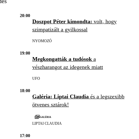
des
20:00
Doszpot Péter kimondta:
volt, hogy
szimpatizált a gyilkossal
NYOMOZÓ
19:00
Megkongatták a tudósok
a
vészharangot az idegenek miatt
UFO
18:00
Galéria: Liptai Claudia
és a legszexibb
ötvenes sztárok!
Galéria
LIPTAI CLAUDIA
17:00