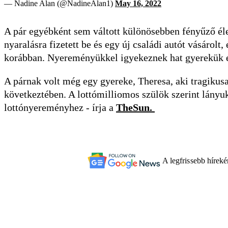
— Nadine Alan (@NadineAlan1)
May 16, 2022
A pár egyébként sem váltott különösebben fényűző él
nyaralásra fizetett be és egy új családi autót vásárolt
korábban. Nyereményükkel igyekeznek hat gyerekük é
A párnak volt még egy gyereke, Theresa, aki tragikus
következtében. A lottómilliomos szülök szerint lányuk
lottónyereményhez - írja a
TheSun.
A legfrissebb hírek