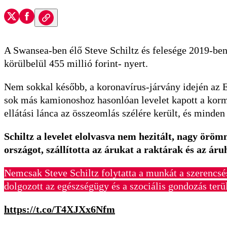
A Swansea-ben élő Steve Schiltz és felesége 2019-ben 
körülbelül 455 millió forint- nyert.
Nem sokkal később, a koronavírus-járvány idején az E
sok más kamionoshoz hasonlóan levelet kapott a korm
ellátási lánca az összeomlás szélére került, és minden
Schiltz a levelet elolvasva nem hezitált, nagy örömm
országot, szállította az árukat a raktárak és az áru
Nemcsak Steve Schiltz folytatta a munkát a szerencsés
dolgozott az egészségügy és a szociális gondozás terü
https://t.co/T4XJXx6Nfm