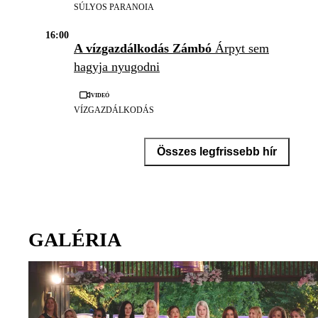
SÚLYOS PARANOIA
16:00
A vízgazdálkodás Zámbó
Árpyt sem
hagyja nyugodni
Videó
VÍZGAZDÁLKODÁS
Összes legfrissebb hír
GALÉRIA