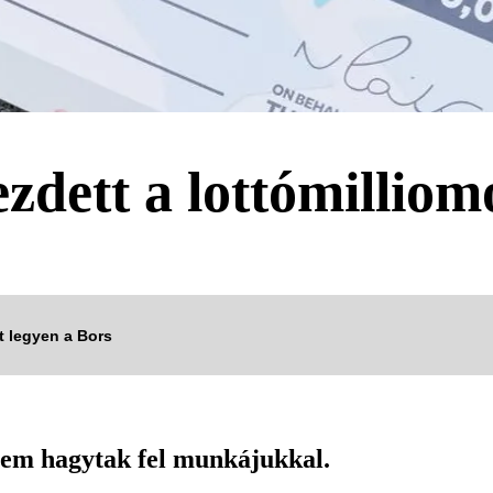
zdett a lottómillio
tt legyen a Bors
sem hagytak fel munkájukkal.