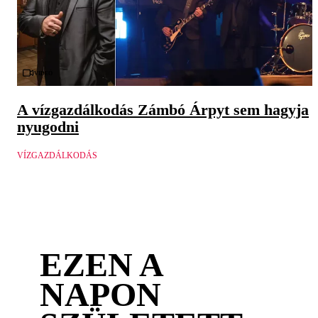
Videó
A vízgazdálkodás Zámbó Árpyt sem hagyja
nyugodni
VÍZGAZDÁLKODÁS
EZEN A
NAPON