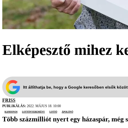
Elképesztő mihez ke
Itt állíthatja be, hogy a Google keresőben elsők közö
FRISS
PUBLIKÁLÁS:
2022. MÁJUS 18. 10:00
kamionos
lottónyeremény
lottó
ápolónő
Több százmilliót nyert egy házaspár, még 