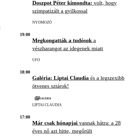
Doszpot Péter kimondta:
volt, hogy
szimpatizált a gyilkossal
i
NYOMOZÓ
t
19:00
Megkongatták a tudósok
a
vészharangot az idegenek miatt
UFO
18:00
Galéria: Liptai Claudia
és a legszexibb
ötvenes sztárok!
Galéria
LIPTAI CLAUDIA
17:00
Már csak hónapjai
vannak hátra: a 28
éves nő azt hitte, megőrült