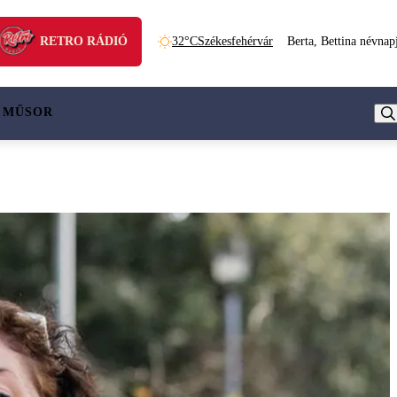
RETRO RÁDIÓ
32°C
Székesfehérvár
Berta, Bettina névnap
 MŰSOR