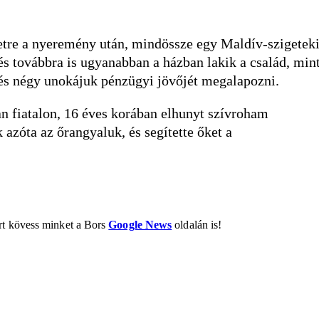
etre a nyeremény után, mindössze egy Maldív-szigetek
, és továbbra is ugyanabban a házban lakik a család, min
s négy unokájuk pénzügyi jövőjét megalapozni.
an fiatalon, 16 éves korában elhunyt szívroham
 azóta az őrangyaluk, és segítette őket a
ért kövess minket a Bors
Google News
oldalán is!