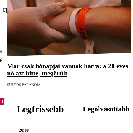
a
g
Már csak hónapjai vannak hátra: a 28 éves
nő azt hitte, megőrült
SÚLYOS PARANOIA
ot
Legfrissebb
Legolvasottabb
20:00