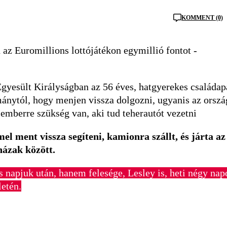
KOMMENT (0)
az Euromillions lottójátékon egymillió fontot -
gyesült Királyságban az 56 éves, hatgyerekes családap
ánytól, hogy menjen vissza dolgozni, ugyanis az orszá
 emberre szükség van, aki tud teherautót vezetni
el ment vissza segíteni, kamionra szállt, és járta az
házak között.
 napjuk után, hanem felesége, Lesley is, heti négy nap
letén.