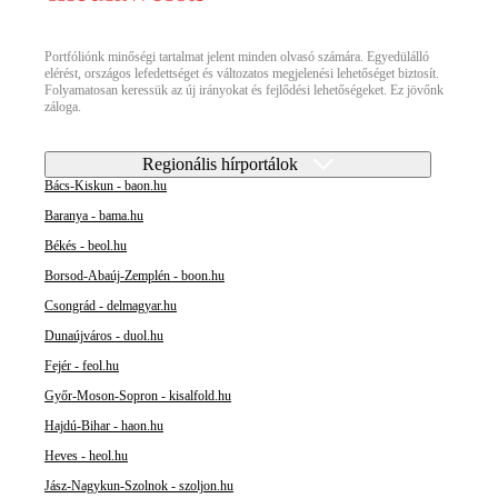
Portfóliónk minőségi tartalmat jelent minden olvasó számára. Egyedülálló
elérést, országos lefedettséget és változatos megjelenési lehetőséget biztosít.
Folyamatosan keressük az új irányokat és fejlődési lehetőségeket. Ez jövőnk
záloga.
Regionális hírportálok
Bács-Kiskun - baon.hu
Baranya - bama.hu
Békés - beol.hu
Borsod-Abaúj-Zemplén - boon.hu
Csongrád - delmagyar.hu
Dunaújváros - duol.hu
Fejér - feol.hu
Győr-Moson-Sopron - kisalfold.hu
Hajdú-Bihar - haon.hu
Heves - heol.hu
Jász-Nagykun-Szolnok - szoljon.hu