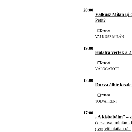
20:00
Valkusz Milán új
d
Petit?
Videó
VALKUSZ MILÁN
19:00
Halálra verték a
27
Videó
VÁLOGATOTT
18:00
Durva álhír kezde
Videó
TOLVAI RENI
17:00
„A kisbabáim” –
z
édesanya, miután kid
gyógyíthatatlan rák