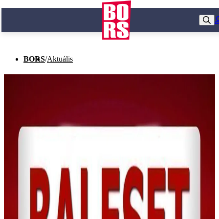
BORS
/
Aktuális