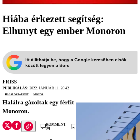
Hiába érkezett segítség:
Elhunyt egy ember Monoron
Itt állíthatja be, hogy a Google keresőben elsők
között legyen a Bors
FRISS
PUBLIKÁLÁS:
2022. JANUÁR 11. 20:42
halálos baleset
Monor
Halálra gázoltak egy férfit
Monoron.
KOMMENT
(0)