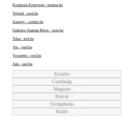
Komárom-Esztergom - kemma.hu
Nógrád - nool.hu
Somogy - sonline.hu
Szabolcs-Szatmár-Bereg - szon.hu
Tolna - teol.hu
Vas - vaol.hu
Veszprém - veol.hu
Zala - zaol.hu
Közélet
Gazdaság
Magazin
Bulvár
Szolgáltatás
Rádió