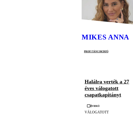
MIKES ANNA
profi táncoktató
Halálra verték a 27
éves válogatott
csapatkapitányt
Videó
VÁLOGATOTT