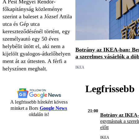
A Pest Megyei Rendőr-
főkapitányság közleménye
szerint a baleset a József Attila
utca és Gép utca
kereszteződésénél történt, egy
személyautó egy 50 éves
helybélit ütött el, aki nem a
Botrány az IKEA-ban: Be
kijelölt gyalogos-átkelőhelyen
a szerelmes vásárlók a döb
ment át az úttesten. A férfi a
IKEA
helyszínen meghalt.
Legfrissebb
A legfrissebb hírekért kövess
minket a Bors
Google News
21:00
oldalán is!
Botrány az IKEA-
egymásnak a szerel
előtt
IKEA