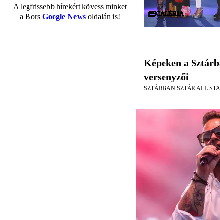
A legfrissebb hírekért kövess minket
GALÉRIA
GALÉRIA
GALÉRIA
GALÉRIA
GALÉRIA
GALÉRIA
GALÉRIA
GALÉRIA
GALÉRIA
GALÉRIA
GALÉRIA
GALÉRIA
GALÉRIA
GALÉRIA
GALÉRIA
GALÉRIA
GALÉRIA
GALÉRIA
GALÉRIA
GALÉRIA
GALÉRIA
GALÉRIA
GALÉRIA
GALÉRIA
GALÉRIA
GALÉRIA
GALÉRIA
GALÉRIA
GALÉRIA
GALÉRIA
a Bors
Google News
oldalán is!
Képeken a Sztárba
versenyzői
SZTÁRBAN SZTÁR ALL ST