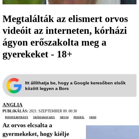
Megtalálták az elismert orvos
videóit az interneten, kórházi
ágyon erőszakolta meg a
gyerekeket - 18+
Itt állíthatja be, hogy a Google keresőben elsők
között legyen a Bors
ANGLIA
PUBLIKÁLÁS:
2021. SZEPTEMBER 09. 00:30
pedofilbotrány
erőszakos szex
orvos
pedofil
friss
Az orvos elcsalta a
gyermekeket, hogy kiélje