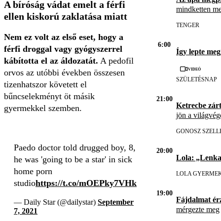
A bíróság vádat emelt a férfi
mindketten me
ellen kiskorú zaklatása miatt
TENGER
Nem ez volt az első eset, hogy a
6:00
férfi droggal vagy gyógyszerrel
Így lepte meg
kábította el az áldozatát.
A pedofil
Videó
orvos az utóbbi években összesen
SZÜLETÉSNAP
tizenhatszor követett el
bűncselekményt öt másik
21:00
Ketrecbe zárt
gyermekkel szemben.
jön a világvég
GONOSZ SZELL
Paedo doctor told drugged boy, 8,
20:00
Lola: „Lenka
he was 'going to be a star' in sick
home porn
LOLA GYERME
studio
https://t.co/mOEPky7VHk
19:00
Fájdalmat érz
— Daily Star (@dailystar)
September
mérgezte meg
7, 2021