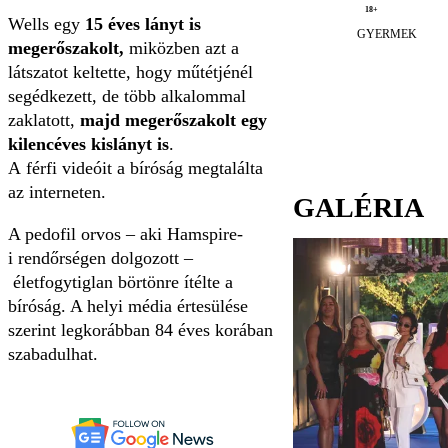
18+
Wells egy
15 éves lányt is
GYERMEK
megerőszakolt,
miközben azt a
látszatot keltette, hogy műtétjénél
segédkezett, de több alkalommal
zaklatott,
majd megerőszakolt egy
kilencéves kislányt is
.
A férfi videóit a bíróság megtalálta
az interneten.
GALÉRIA
A pedofil orvos – aki Hamspire-
i rendőrségen dolgozott –
életfogytiglan börtönre ítélte a
bíróság. A helyi média értesülése
szerint legkorábban 84 éves korában
szabadulhat.