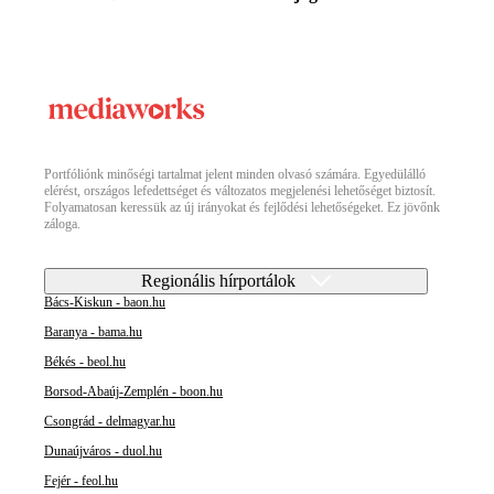
Portfóliónk minőségi tartalmat jelent minden olvasó számára. Egyedülálló
elérést, országos lefedettséget és változatos megjelenési lehetőséget biztosít.
Folyamatosan keressük az új irányokat és fejlődési lehetőségeket. Ez jövőnk
záloga.
Regionális hírportálok
Bács-Kiskun - baon.hu
Baranya - bama.hu
Békés - beol.hu
Borsod-Abaúj-Zemplén - boon.hu
Csongrád - delmagyar.hu
Dunaújváros - duol.hu
Fejér - feol.hu