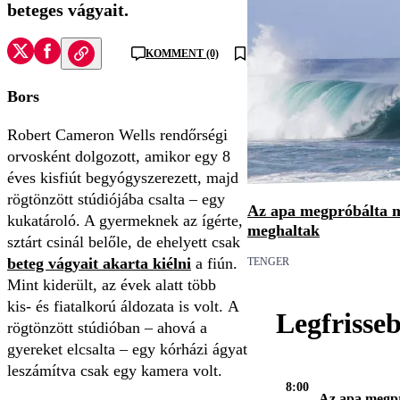
beteges vágyait.
KOMMENT (0)
Bors
Robert Cameron Wells rendőrségi
orvosként dolgozott, amikor egy 8
éves kisfiút begyógyszerezett, majd
rögtönzött stúdiójába csalta – egy
Az apa megpróbálta m
kukatároló. A gyermeknek az ígérte,
meghaltak
sztárt csinál belőle, de ehelyett csak
beteg vágyait akarta kiélni
a fiún.
TENGER
Mint kiderült, az évek alatt több
kis- és fiatalkorú áldozata is volt. A
Legfrisse
rögtönzött stúdióban – ahová a
gyereket elcsalta – egy kórházi ágyat
leszámítva csak egy kamera volt.
8:00
Az apa megp