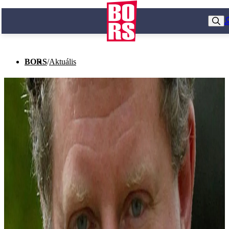
BORS
/
Aktuális