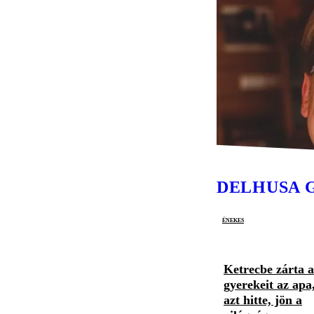
DELHUSA 
énekes
Ketrecbe zárta a
gyerekeit az apa
azt hitte, jön a