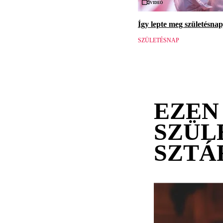
Videó
Így lepte meg születésna
SZÜLETÉSNAP
EZEN
SZÜL
SZTÁ