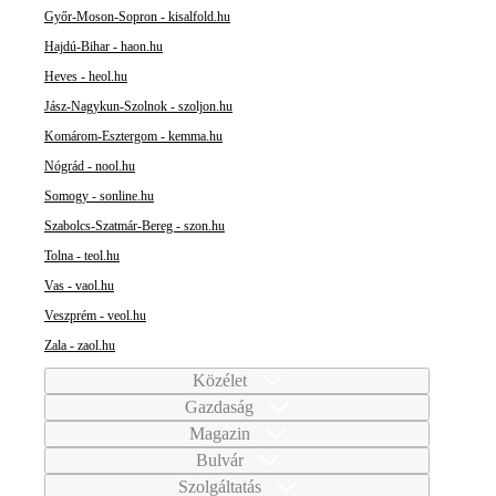
Győr-Moson-Sopron - kisalfold.hu
Hajdú-Bihar - haon.hu
Heves - heol.hu
Jász-Nagykun-Szolnok - szoljon.hu
Komárom-Esztergom - kemma.hu
Nógrád - nool.hu
Somogy - sonline.hu
Szabolcs-Szatmár-Bereg - szon.hu
Tolna - teol.hu
Vas - vaol.hu
Veszprém - veol.hu
Zala - zaol.hu
Közélet
Gazdaság
Magazin
Bulvár
Szolgáltatás