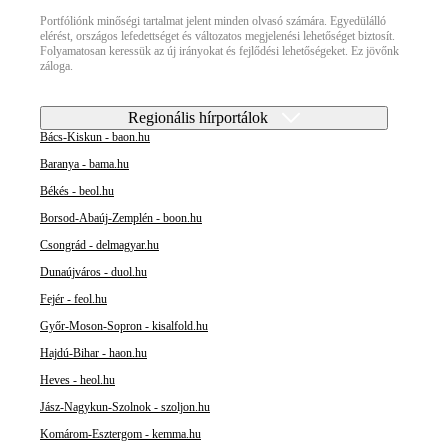
Portfóliónk minőségi tartalmat jelent minden olvasó számára. Egyedülálló
elérést, országos lefedettséget és változatos megjelenési lehetőséget biztosít.
Folyamatosan keressük az új irányokat és fejlődési lehetőségeket. Ez jövőnk
záloga.
Regionális hírportálok
Bács-Kiskun - baon.hu
Baranya - bama.hu
Békés - beol.hu
Borsod-Abaúj-Zemplén - boon.hu
Csongrád - delmagyar.hu
Dunaújváros - duol.hu
Fejér - feol.hu
Győr-Moson-Sopron - kisalfold.hu
Hajdú-Bihar - haon.hu
Heves - heol.hu
Jász-Nagykun-Szolnok - szoljon.hu
Komárom-Esztergom - kemma.hu