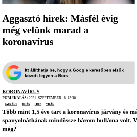
Aggasztó hírek: Másfél évig
még velünk marad a
koronavírus
Itt állíthatja be, hogy a Google keresőben elsők
között legyen a Bors
KORONAVÍRUS
PUBLIKÁLÁS:
2021. SZEPTEMBER 18. 13:30
járvány
oltás
friss
világ
Több mint 1,5 éve tart a koronavírus járvány és m
spanyolnáthának mindössze három hulláma volt. V
még?