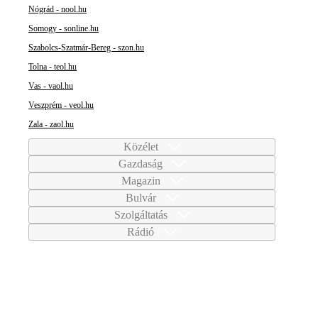
Nógrád - nool.hu
Somogy - sonline.hu
Szabolcs-Szatmár-Bereg - szon.hu
Tolna - teol.hu
Vas - vaol.hu
Veszprém - veol.hu
Zala - zaol.hu
Közélet
Gazdaság
Magazin
Bulvár
Szolgáltatás
Rádió