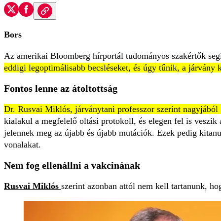
Bors
Az amerikai Bloomberg hírportál tudományos szakértők segí
eddigi legoptimálisabb becsléseket, és úgy tűnik, a járvá
Fontos lenne az átoltottság
Dr. Rusvai Miklós, járványtani professzor szerint nagyjából
kialakul a megfelelő oltási protokoll, és elegen fel is veszik
jelennek meg az újabb és újabb mutációk. Ezek pedig kitanul
vonalakat.
Nem fog ellenállni a vakcinának
Rusvai Miklós
szerint azonban attól nem kell tartanunk, hog