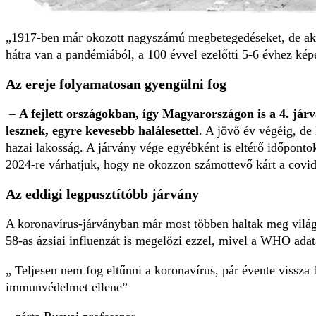
1917-ben már okozott nagyszámú megbetegedéseket, de akko
hátra van a pandémiából, a 100 évvel ezelőtti 5-6 évhez képe
Az ereje folyamatosan gyengülni fog
–
A fejlett országokban, így Magyarországon is a 4. já
lesznek, egyre kevesebb halálesettel
. A jövő év végéig, d
hazai lakosság. A járvány vége egyébként is eltérő időponto
2024-re várhatjuk, hogy ne okozzon számottevő kárt a covid 
Az eddigi legpusztítóbb járvány
A koronavírus-járványban már most többen haltak meg világs
58-as ázsiai influenzát is megelőzi ezzel, mivel a WHO adata
Teljesen nem fog eltűnni a koronavírus, pár évente vissza 
immunvédelmet ellene