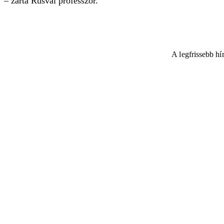
– zárta Rusvai professzor.
A legfrissebb h