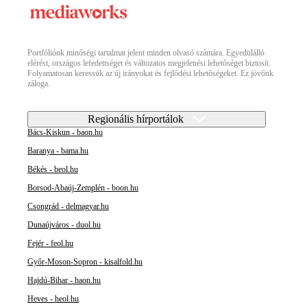
Portfóliónk minőségi tartalmat jelent minden olvasó számára. Egyedülálló
elérést, országos lefedettséget és változatos megjelenési lehetőséget biztosít.
Folyamatosan keressük az új irányokat és fejlődési lehetőségeket. Ez jövőnk
záloga.
Regionális hírportálok
Bács-Kiskun - baon.hu
Baranya - bama.hu
Békés - beol.hu
Borsod-Abaúj-Zemplén - boon.hu
Csongrád - delmagyar.hu
Dunaújváros - duol.hu
Fejér - feol.hu
Győr-Moson-Sopron - kisalfold.hu
Hajdú-Bihar - haon.hu
Heves - heol.hu