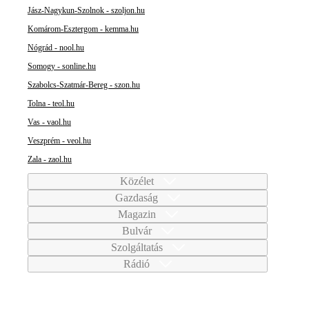
Jász-Nagykun-Szolnok - szoljon.hu
Komárom-Esztergom - kemma.hu
Nógrád - nool.hu
Somogy - sonline.hu
Szabolcs-Szatmár-Bereg - szon.hu
Tolna - teol.hu
Vas - vaol.hu
Veszprém - veol.hu
Zala - zaol.hu
Közélet
Gazdaság
Magazin
Bulvár
Szolgáltatás
Rádió