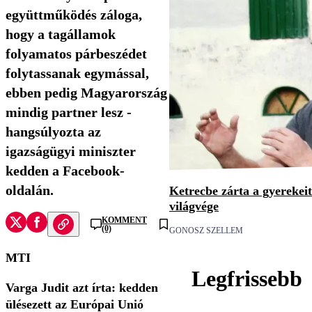
együttműködés záloga,
hogy a tagállamok
folyamatos párbeszédet
folytassanak egymással,
ebben pedig Magyarország
mindig partner lesz -
hangsúlyozta az
igazságügyi miniszter
kedden a Facebook-
oldalán.
Ketrecbe zárta a gyerekeit 
világvége
KOMMENT
(0)
GONOSZ SZELLEM
MTI
Legfrissebb
Varga Judit azt írta: kedden
ülésezett az Európai Unió