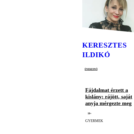
KERESZTES
ILDIKÓ
énekesnő
Fájdalmat érzett a
kislány: rájött, saját
anyja mérgezte meg
18+
GYERMEK