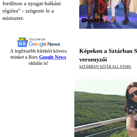
fordítson a nyugat-balkáni
régióra
- szögezte le a
miniszter.
GALÉRIA
GALÉRIA
GALÉRIA
GALÉRIA
GALÉRIA
GALÉRIA
GALÉRIA
GALÉRIA
GALÉRIA
GALÉRIA
GALÉRIA
GALÉRIA
GALÉRIA
GALÉRIA
GALÉRIA
GALÉRIA
GALÉRIA
GALÉRIA
GALÉRIA
GALÉRIA
GALÉRIA
GALÉRIA
GALÉRIA
GALÉRIA
GALÉRIA
GALÉRIA
GALÉRIA
GALÉRIA
GALÉRIA
GALÉRIA
Képeken a Sztárban S
A legfrissebb hírekért kövess
minket a Bors
Google News
versenyzői
oldalán is!
SZTÁRBAN SZTÁR ALL STARS