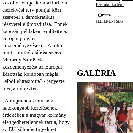
közölte. Varga Judit azt írta: a
fordulat történt
cselekvési terv pontjai közt
Videó
szerepel a demokratikus
FÉLTÉKENYSÉG
részvétel előmozdítása. Ennek
kapcsán példaként említette az
európai polgári
kezdeményezéseket. A több
mint 1 millió aláírást szerző
Minority SafePack
kezdeményezést az Európai
GALÉRIA
Bizottság korábban mégis
"élből elutasította" - jegyezte
meg a miniszter.
A migrációs kihívások
hatékonyabb kezelésének
érdekében a magyar kormány
elengedhetetlennek tartja, hogy
az EU különös figyelmet