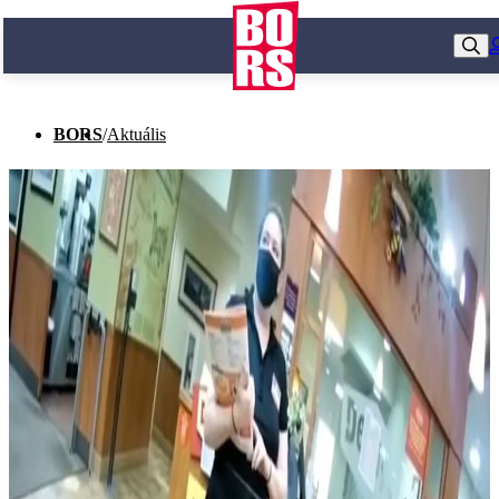
BORS
/
Aktuális