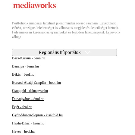
Portfóliónk minőségi tartalmat jelent minden olvasó számára. Egyedülálló
elérést, országos lefedettséget és változatos megjelenési lehetőséget biztosít.
Folyamatosan keressük az új irányokat és fejlődési lehetőségeket. Ez jövőnk
záloga.
Regionális hírportálok
Bács-Kiskun - baon.hu
Baranya - bama.hu
Békés - beol.hu
Borsod-Abaúj-Zemplén - boon.hu
Csongrád - delmagyar.hu
Dunaújváros - duol.hu
Fejér - feol.hu
Győr-Moson-Sopron - kisalfold.hu
Hajdú-Bihar - haon.hu
Heves - heol.hu