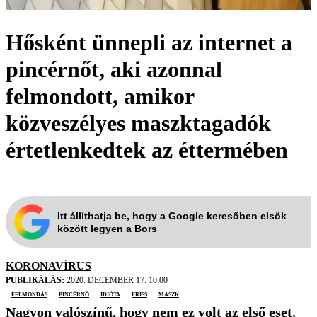
Hősként ünnepli az internet a
pincérnőt, aki azonnal
felmondott, amikor
közveszélyes maszktagadók
értetlenkedtek az éttermében
Itt állíthatja be, hogy a Google keresőben elsők
között legyen a Bors
KORONAVÍRUS
PUBLIKÁLÁS:
2020. DECEMBER 17. 10:00
felmondás
pincérnő
idióta
friss
maszk
Nagyon valószínű, hogy nem ez volt az első eset.