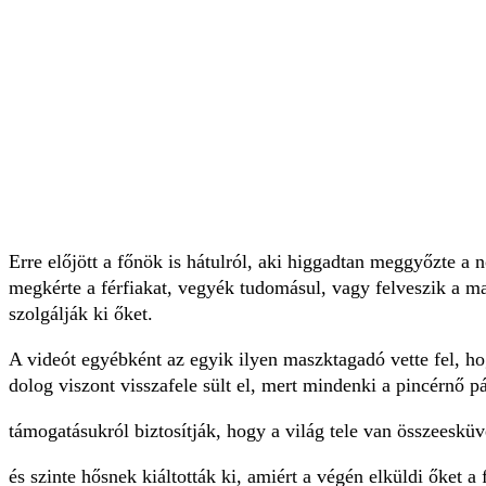
Erre előjött a főnök is hátulról, aki higgadtan meggyőzte a 
megkérte a férfiakat, vegyék tudomásul, vagy felveszik a m
szolgálják ki őket.
A videót egyébként az egyik ilyen maszktagadó vette fel, ho
dolog viszont visszafele sült el, mert mindenki a pincérnő pár
támogatásukról biztosítják, hogy a világ tele van összeesküv
és szinte hősnek kiáltották ki, amiért a végén elküldi őket a 