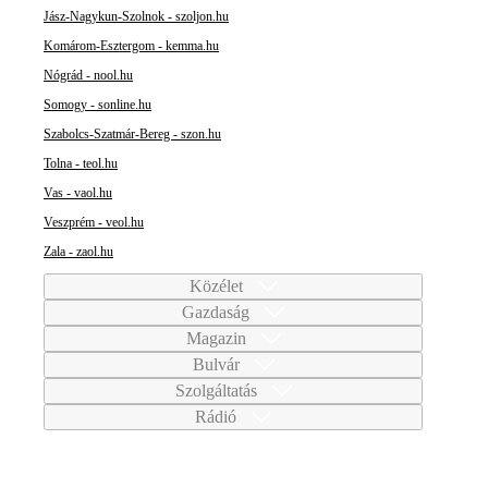
Jász-Nagykun-Szolnok - szoljon.hu
Komárom-Esztergom - kemma.hu
Nógrád - nool.hu
Somogy - sonline.hu
Szabolcs-Szatmár-Bereg - szon.hu
Tolna - teol.hu
Vas - vaol.hu
Veszprém - veol.hu
Zala - zaol.hu
Közélet
Gazdaság
Magazin
Bulvár
Szolgáltatás
Rádió