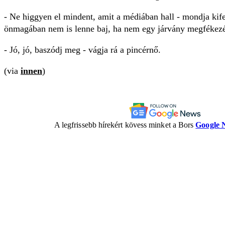
- Ne higgyen el mindent, amit a médiában hall - mondja kif
önmagában nem is lenne baj, ha nem egy járvány megfékezé
- Jó, jó, baszódj meg - vágja rá a pincérnő.
(via
innen
)
A legfrissebb hírekért kövess minket a Bors
Google 