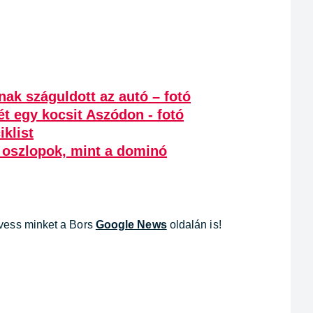
nak száguldott az autó – fotó
ét egy kocsit Aszódon - fotó
iklist
 oszlopok, mint a dominó
övess minket a Bors
Google News
oldalán is!