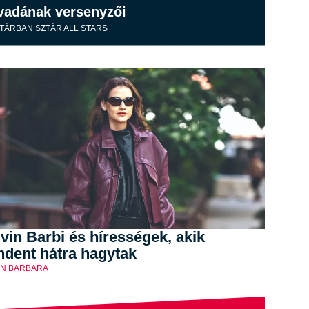
vadának versenyzői
TÁRBAN SZTÁR ALL STARS
vin Barbi és hírességek, akik
ndent hátra hagytak
IN BARBARA