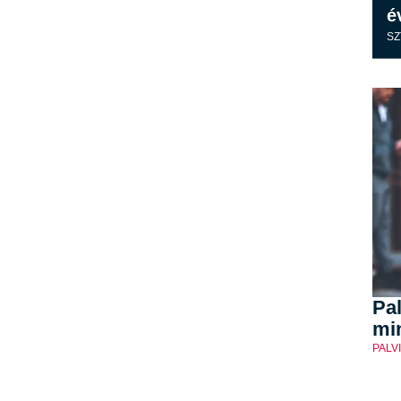
é
SZ
Pal
mi
PALV