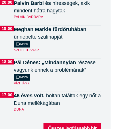
20:00
Palvin Barbi és
hírességek, akik
mindent hátra hagytak
PALVIN BARBARA
19:00
Meghan Markle fürdőruhában
ünnepelte szülinapját
Videó
SZÜLETÉSNAP
18:00
Pál Dénes: „Mindannyian
részese
vagyunk ennek a problémának”
Videó
VÍZHIÁNY
17:00
46 éves volt,
holtan találtak egy nőt a
Duna mellékágában
DUNA
Összes legfrissebb hír