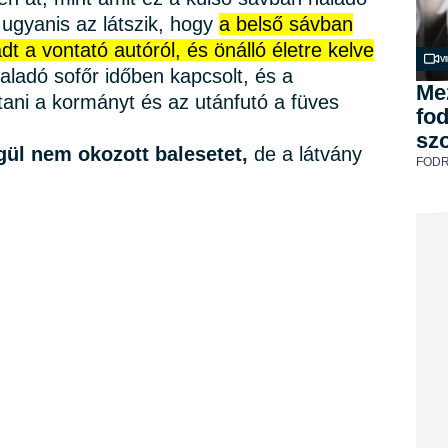
 ugyanis az látszik, hogy
a belső sávban
t a vontató autóról, és önálló életre kelve
V
haladó sofőr időben kapcsolt, és a
Mez
ántani a kormányt és az utánfutó a füves
fod
sz
gül nem okozott balesetet,
de a látvány
FODR