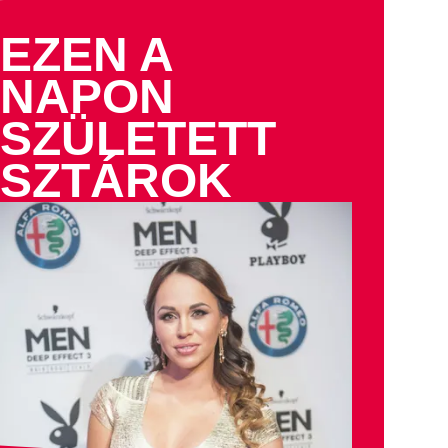
EZEN A
NAPON
SZÜLETETT
SZTÁROK