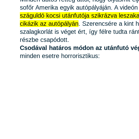
sofőr Amerika egyik autópályáján. A videón
száguldó kocsi utánfutója szikrázva leszakad
cikázik az autópályán
. Szerencsére a kint 
szalagkorlát is véget ért, így félre tudta r
részbe csapódott.
Csodával határos módon az utánfutó vé
minden esetre horrorisztikus: