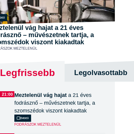
ideó
telenül vág hajat a 21 éves
rásznő – művészetnek tartja, a
omszédok viszont kiakadtak
ÁSZOK MEZTELENÜL
Legfrissebb
Legolvasottabb
21:00
Meztelenül vág hajat
a 21 éves
fodrásznő – művészetnek tartja, a
szomszédok viszont kiakadtak
Videó
FODRÁSZOK MEZTELENÜL