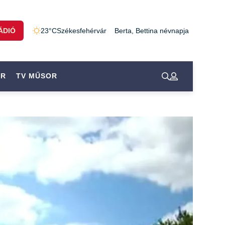
ÁDIÓ
23°C
Székesfehérvár
Berta, Bettina névnapja
OR
TV MŰSOR