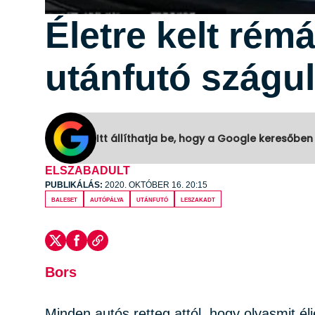
Életre kelt rém
utánfutó szágul
Itt állíthatja be, hogy a Google keresőben
ELSZABADULT
PUBLIKÁLÁS:
2020. OKTÓBER 16. 20:15
baleset
autópálya
utánfutó
leszakadt
Bors
Minden autós retteg attól, hogy olyasmit él