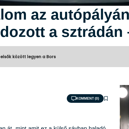
álom az autópályán
dozott a sztrádán 
 elsők között legyen a Bors
KOMMENT (0)
jen át, mint amit ez a külső sávban haladó