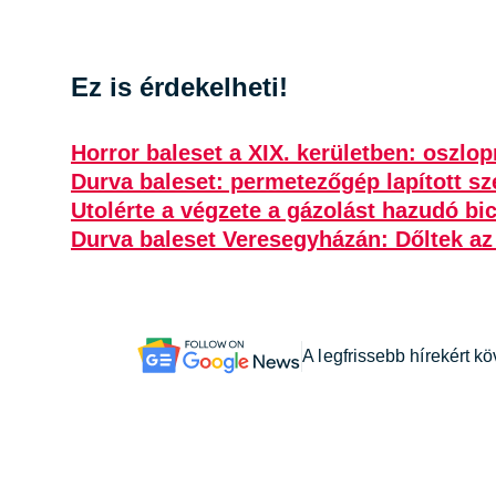
Ez is érdekelheti!
Horror baleset a XIX. kerületben: oszlop
Durva baleset: permetezőgép lapított sz
Utolérte a végzete a gázolást hazudó bic
Durva baleset Veresegyházán: Dőltek az
A legfrissebb hírekért k