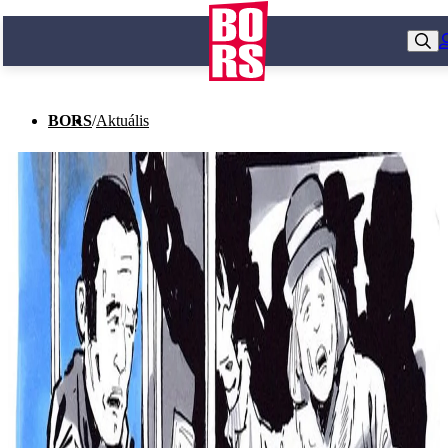
BORS
/
Aktuális