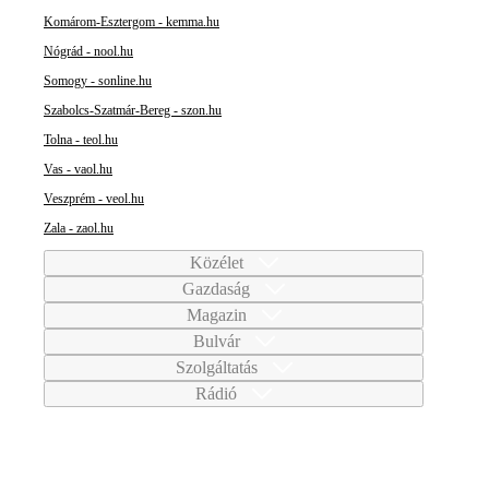
Komárom-Esztergom - kemma.hu
Nógrád - nool.hu
Somogy - sonline.hu
Szabolcs-Szatmár-Bereg - szon.hu
Tolna - teol.hu
Vas - vaol.hu
Veszprém - veol.hu
Zala - zaol.hu
Közélet
Gazdaság
Magazin
Bulvár
Szolgáltatás
Rádió