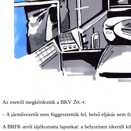
Az esetről megkérdeztük a BKV Zrt.-t:
– A járművezetőt nem függesztettük fel, belső eljárás nem f
A BRFK arról tájékoztatta lapunkat: a helyszínen sikerült kibé