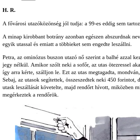
H. R.
A fővárosi utazóközönség jól tudja: a 99-es eddig sem tartoz
A mi­nap kirobbant botrány azonban egészen abszurdnak neve
egyik utassal és emiatt a többieket sem engedte leszállni.
Petra, az ominózus buszon utazó nő szerint a balhé azzal kez
jegy nélkül. Amikor szólt neki a sofőr, az utas ötezressel aka
így arra kérte, szálljon le. Ezt az utas megtagadta, mondván
Sebaj, az utasok segítettek, összeszedtek neki 450 forintot, 
utask leszállását követelte, majd rendőrt hívott, miközben m
megérkeztek a rendőrök.