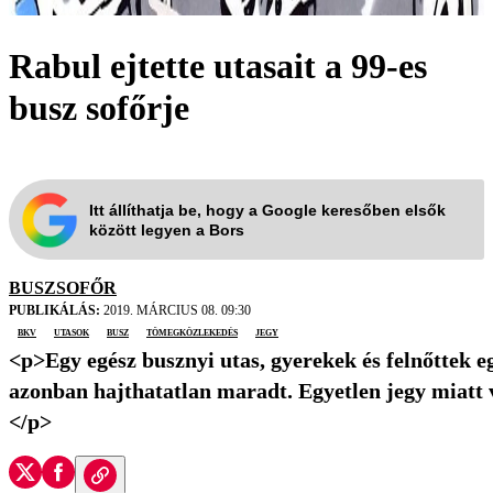
Rabul ejtette utasait a 99-es
busz sofőrje
Itt állíthatja be, hogy a Google keresőben elsők
között legyen a Bors
BUSZSOFŐR
PUBLIKÁLÁS:
2019. MÁRCIUS 08. 09:30
BKV
utasok
busz
tömegközlekedés
jegy
<p>Egy egész busznyi utas, gyerekek és felnőttek e
azonban hajthatatlan maradt. Egyetlen jegy miatt v
</p>