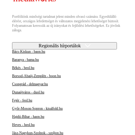
Portfóliónk minőségi tartalmat jelent minden olvasó számára. Egyedülálló
elérést, országos lefedettséget és változatos megjelenési lehetőséget biztosít.
Folyamatosan keressük az új irányokat és fejlődési lehetőségeket. Ez jövőnk
záloga.
Regionális hírportálok
Bács-Kiskun - baon.hu
Baranya - bama.hu
Békés - beol.hu
Borsod-Abaúj-Zemplén - boon.hu
Csongrád - delmagyar.hu
Dunaújváros - duol.hu
Fejér - feol.hu
Győr-Moson-Sopron - kisalfold.hu
Hajdú-Bihar - haon.hu
Heves - heol.hu
Jász-Nagykun-Szolnok - szoljon.hu