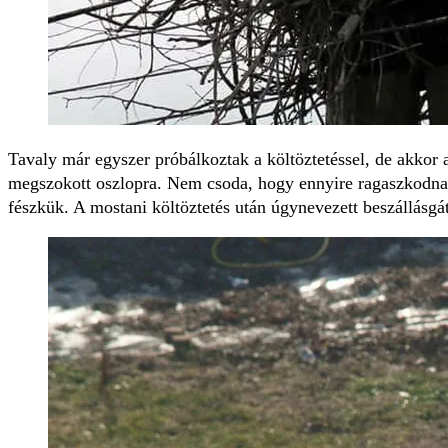
Tavaly már egyszer próbálkoztak a költöztetéssel, de akkor 
megszokott oszlopra. Nem csoda, hogy ennyire ra­gaszkodnak 
fészkük. A mostani költöztetés után úgynevezett beszállásgátl