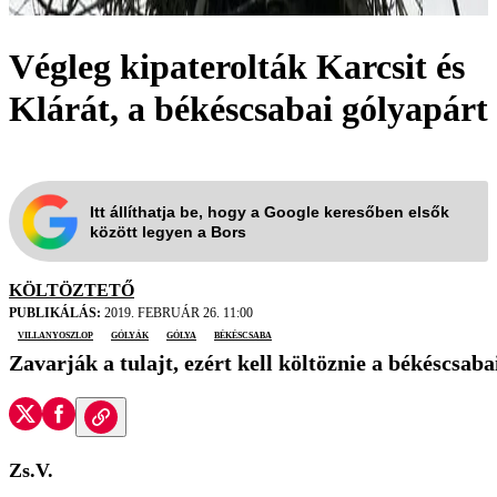
Végleg kipaterolták Karcsit és
Klárát, a békéscsabai gólyapárt
Itt állíthatja be, hogy a Google keresőben elsők
között legyen a Bors
KÖLTÖZTETŐ
PUBLIKÁLÁS:
2019. FEBRUÁR 26. 11:00
villanyoszlop
gólyák
gólya
Békéscsaba
Zavarják a tulajt, ezért kell költöznie a békéscs
Zs.V.