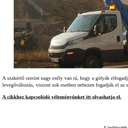
A szakértő szerint nagy esély van rá, hogy a gólyák elfoga
levegőváltozás, viszont sok esetben nehezen fogadják el az 
A cikkhez kapcsolódó véleményünket itt olvashatja el.
A legfrissebb