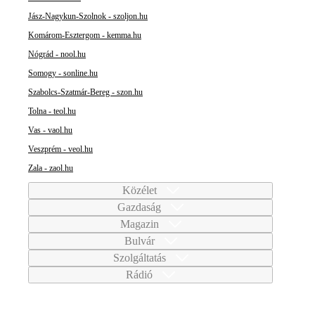
Jász-Nagykun-Szolnok - szoljon.hu
Komárom-Esztergom - kemma.hu
Nógrád - nool.hu
Somogy - sonline.hu
Szabolcs-Szatmár-Bereg - szon.hu
Tolna - teol.hu
Vas - vaol.hu
Veszprém - veol.hu
Zala - zaol.hu
Közélet
Gazdaság
Magazin
Bulvár
Szolgáltatás
Rádió