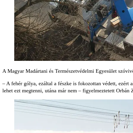
A Magyar Madártani és Természetvédelmi Egyesület szóvivője 
– A fehér gólya, ezáltal a fészke is fokozottan védett, ezér
lehet ezt megtenni, utána már nem – figyelmeztetett Orbán 