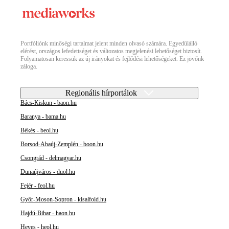
Portfóliónk minőségi tartalmat jelent minden olvasó számára. Egyedülálló
elérést, országos lefedettséget és változatos megjelenési lehetőséget biztosít.
Folyamatosan keressük az új irányokat és fejlődési lehetőségeket. Ez jövőnk
záloga.
Regionális hírportálok
Bács-Kiskun - baon.hu
Baranya - bama.hu
Békés - beol.hu
Borsod-Abaúj-Zemplén - boon.hu
Csongrád - delmagyar.hu
Dunaújváros - duol.hu
Fejér - feol.hu
Győr-Moson-Sopron - kisalfold.hu
Hajdú-Bihar - haon.hu
Heves - heol.hu