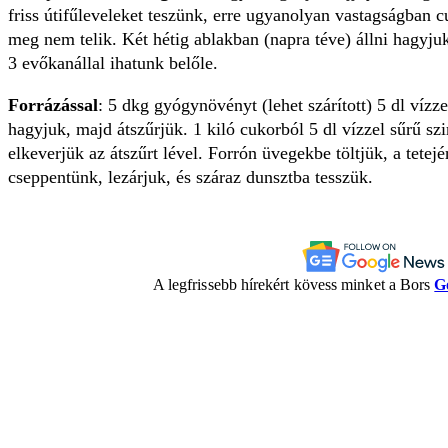
friss útifűleveleket te­szünk, erre ugyanolyan vastagságban 
meg nem telik. Két hétig ablakban (napra téve) állni hagyj
3 evőkanállal ihatunk belőle.
Forrázással
: 5 dkg gyógy­növényt (lehet szárított) 5 dl vízze
hagyjuk, majd átszűrjük. 1 kiló cu­korból 5 dl vízzel sűrű sz
elkeverjük az átszűrt lével. Forrón üvegekbe töltjük, a tetej
cseppentünk, lezárjuk, és száraz dunsztba tesszük.
A legfrissebb hírekért kövess minket a Bors
G