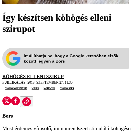
Így készítsen köhögés elleni
szirupot
Itt állíthatja be, hogy a Google keresőben elsők
között legyen a Bors
KÖHÖGÉS ELLENI SZIRUP
PUBLIKÁLÁS:
2018. SZEPTEMBER 27. 11:30
gyógynövények
vírus
köhögés
gyógyszer
Bors
Most érdemes vírusölő, immunrendszert stimuláló köhögéscs