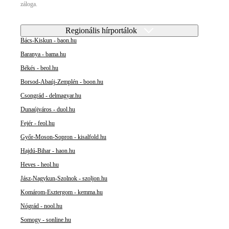
záloga.
Regionális hírportálok
Bács-Kiskun - baon.hu
Baranya - bama.hu
Békés - beol.hu
Borsod-Abaúj-Zemplén - boon.hu
Csongrád - delmagyar.hu
Dunaújváros - duol.hu
Fejér - feol.hu
Győr-Moson-Sopron - kisalfold.hu
Hajdú-Bihar - haon.hu
Heves - heol.hu
Jász-Nagykun-Szolnok - szoljon.hu
Komárom-Esztergom - kemma.hu
Nógrád - nool.hu
Somogy - sonline.hu