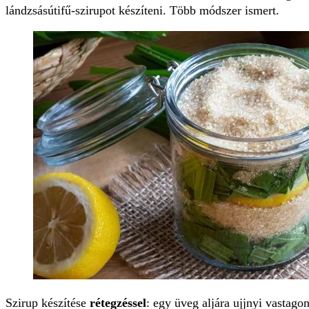
lándzsásútifű-szirupot készíteni. Több módszer ismert.
Szirup készítése
rétegzéssel
: egy üveg aljára ujjnyi vastago