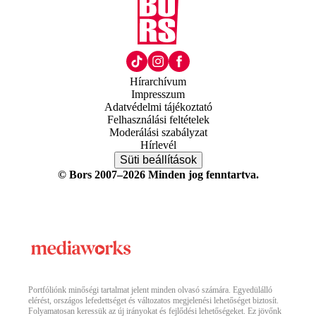
Hírarchívum
Impresszum
Adatvédelmi tájékoztató
Felhasználási feltételek
Moderálási szabályzat
Hírlevél
Süti beállítások
© Bors 2007–2026 Minden jog fenntartva.
Portfóliónk minőségi tartalmat jelent minden olvasó számára. Egyedülálló
elérést, országos lefedettséget és változatos megjelenési lehetőséget biztosít.
Folyamatosan keressük az új irányokat és fejlődési lehetőségeket. Ez jövőnk