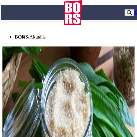
BORS
/
Aktuális