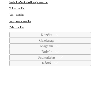
Szabolcs-Szatmár-Bereg - szon.hu
Tolna - teol.hu
Vas - vaol.hu
Veszprém - veol.hu
Zala - zaol.hu
Közélet
Gazdaság
Magazin
Bulvár
Szolgáltatás
Rádió