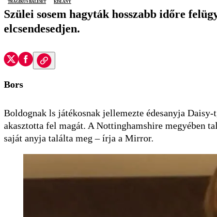
tragikus baleset
kislány
Szülei sosem hagyták hosszabb időre felügy
elcsendesedjen.
Bors
Boldognak ls játékosnak jellemezte édesanyja Daisy-t, 
akasztotta fel magát. A Nottinghamshire megyében talá
saját anyja találta meg – írja a Mirror.