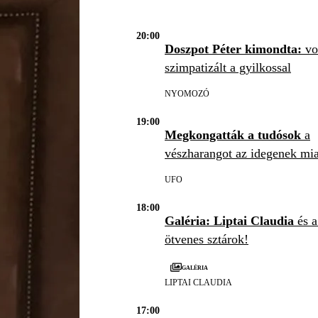
20:00
Doszpot Péter kimondta:
vo
szimpatizált a gyilkossal
NYOMOZÓ
19:00
Megkongatták a tudósok
a
vészharangot az idegenek mia
UFO
18:00
Galéria: Liptai Claudia
és a
ötvenes sztárok!
Galéria
LIPTAI CLAUDIA
17:00