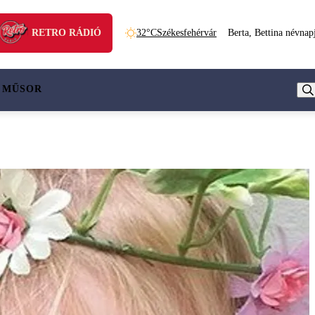
RETRO RÁDIÓ
32°C
Székesfehérvár
Berta, Bettina névnap
 MŰSOR