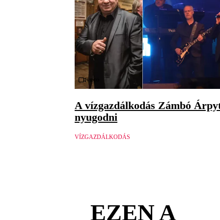
Videó
A vízgazdálkodás Zámbó Árpyt
nyugodni
VÍZGAZDÁLKODÁS
EZEN A