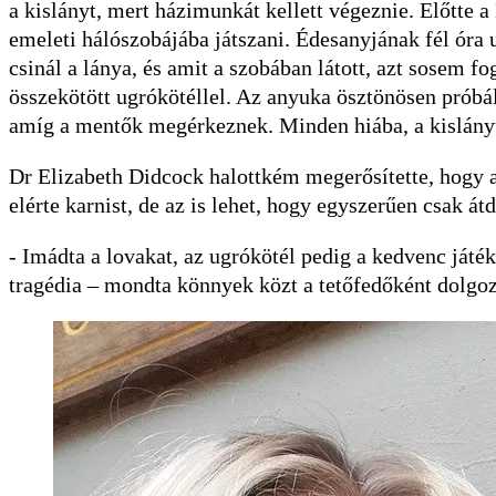
a kislányt, mert házimunkát kellett végeznie. Előtte 
emeleti hálószobájába játszani. Édesanyjának fél óra 
csinál a lánya, és amit a szobában látott, azt sosem fo
összekötött ugrókötéllel. Az anyuka ösztönösen próbál
amíg a mentők megérkeznek. Minden hiába, a kislány
Dr Elizabeth Didcock halottkém megerősítette, hogy a
elérte karnist, de az is lehet, hogy egyszerűen csak át
- Imádta a lovakat, az ugrókötél pedig a kedvenc játé
tragédia – mondta könnyek közt a tetőfedőként dolgo