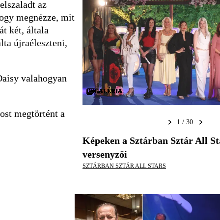
elszaladt az
 hogy megnézze, mit
t két, általa
ta újraéleszteni,
 Daisy valahogyan
GALÉRIA
GALÉRIA
GALÉRIA
GALÉRIA
GALÉRIA
GALÉRIA
GALÉRIA
GALÉRIA
GALÉRIA
GALÉRIA
GALÉRIA
GALÉRIA
GALÉRIA
GALÉRIA
GALÉRIA
GALÉRIA
GALÉRIA
GALÉRIA
GALÉRIA
GALÉRIA
GALÉRIA
GALÉRIA
GALÉRIA
GALÉRIA
GALÉRIA
GALÉRIA
GALÉRIA
GALÉRIA
GALÉRIA
GALÉRIA
ost megtörtént a
1 / 30
Képeken a Sztárban Sztár All St
versenyzői
SZTÁRBAN SZTÁR ALL STARS