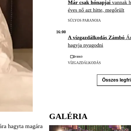
Már csak hónapjai
vannak há
éves nő azt hitte, megőrült
SÚLYOS PARANOIA
16:00
A vízgazdálkodás Zámbó
Ár
hagyja nyugodni
Videó
VÍZGAZDÁLKODÁS
Összes legfr
GALÉRIA
rára hagyta magára