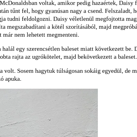
a McDonaldsban voltak, amikor pedig hazaértek, Daisy f
után tűnt fel, hogy gyanúsan nagy a csend. Felszaladt,
gja tudni feldolgozni. Daisy véletlenül megfojtotta magá
ta megszabadítani a kötél szorításából, majd megpróbál
t már nem lehetett megmenteni.
 halál egy szerencsétlen baleset miatt következett be.
dobta rajta az ugrókötelet, majd bekövetkezett a baleset.
ka volt. Sosem hagytuk túlságosan sokáig egyedül, de m
zó apuka.