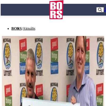
BORS
/
Aktuális