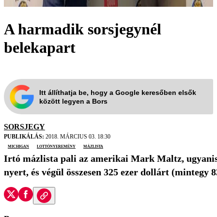
A harmadik sorsjegynél
belekapart
Itt állíthatja be, hogy a Google keresőben elsők
között legyen a Bors
SORSJEGY
PUBLIKÁLÁS:
2018. MÁRCIUS 03. 18:30
Michigan
lottónyeremény
mázlista
Irtó mázlista pali az amerikai Mark Maltz, ugyani
nyert, és végül összesen 325 ezer dollárt (mintegy 83