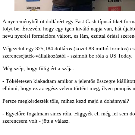
A nyereményből öt dollárért egy Fast Cash típusú tikettformá
folyt be. Érezvén, hogy egy igen kiváló napja van, hát újabb
nevű nyerési formációra váltott, és lám, ezúttal óriási szer
Végezetül egy 325,184 dolláros (közel 83 millió forintos) c
szerencsejáték-vállalkozástól - számolt be róla a US Today.
Még szép, hogy fülig ért a szája.
- Tökéletesen kiakadtam amikor a jelentős összegre kiállíto
elhinni, hogy ez az egész velem történt meg, ilyen pompás 
Persze megkérdezték tőle, mihez kezd majd a dohánnyal?
- Egyelőre fogalmam sincs róla. Higgyék el, még fel sem d
szerencsém volt - jött a válasz.