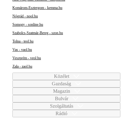
Komárom-Esztergom - kemma.hu
Nógrád - nool.hu
Somogy - sonline.hu
Szabolcs-Szatmár-Bereg - szon.hu
Tolna - teol.hu
Vas - vaol.hu
Veszprém - veol.hu
Zala - zaol.hu
Közélet
Gazdaság
Magazin
Bulvár
Szolgáltatás
Rádió