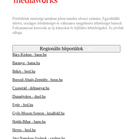
Portfóliónk minőségi tartalmat jelent minden olvasó számára. Egyedülálló
elérést, országos lefedettséget és változatos megjelenési lehetőséget biztosít.
Folyamatosan keressük az új irányokat és fejlődési lehetőségeket. Ez jövőnk
záloga.
Regionális hírportálok
Bács-Kiskun - baon.hu
Baranya - bama.hu
Békés - beol.hu
Borsod-Abaúj-Zemplén - boon.hu
Csongrád - delmagyar.hu
Dunaújváros - duol.hu
Fejér - feol.hu
Győr-Moson-Sopron - kisalfold.hu
Hajdú-Bihar - haon.hu
Heves - heol.hu
Jász-Nagykun-Szolnok - szoljon.hu