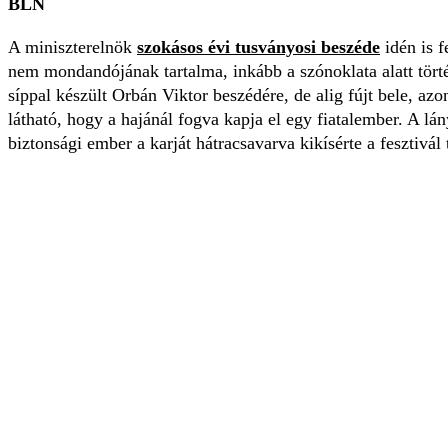
BLN
A miniszterelnök
szokásos évi tusványosi beszéde
idén is f
nem mondandójának tartalma, inkább a szónoklata alatt történ
síppal készült Orbán Viktor beszédére, de alig fújt bele, az
látható, hogy a hajánál fogva kapja el egy fiatalember. A lá
biztonsági ember a karját hátracsavarva kikísérte a fesztivál 