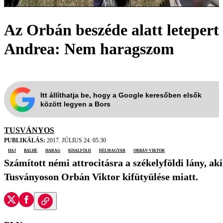
Az Orbán beszéde alatt letepert
Andrea: Nem haragszom
Itt állíthatja be, hogy a Google keresőben elsők
között legyen a Bors
TUSVÁNYOS
PUBLIKÁLÁS:
2017. JÚLIUS 24. 05:30
haj
balhé
harag
Kisalföld
Délmagyar
Orbán Viktor
Számított némi attrocitásra a székelyföldi lány, ak
Tusványoson Orbán Viktor kifütyülése miatt.