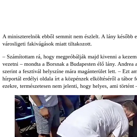
A miniszterelnök ebből semmit nem észlelt. A lány később e
városligeti fakivágások miatt tiltakozott.
– Számítottam rá, hogy megpróbálják majd kivenni a kezembő
vezetni – mondta a Borsnak a Budapesten élő lány. Andrea az
szerint a fesztivál helyszíne mára magánterület lett. – Ezt
hírportál erdélyi oldala írt a közpénzek elköltéséről a tábor
ezekre, természetesen nem jelenti, hogy helyes, ami történt 