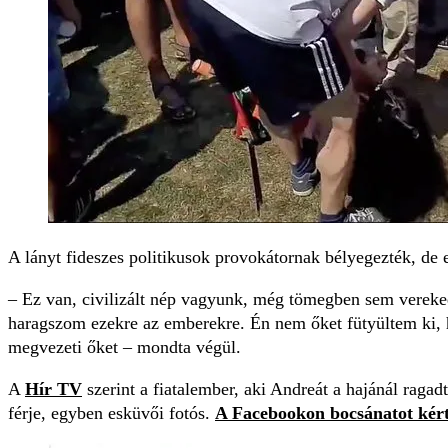
A lányt fideszes politikusok provokátornak bélyegezték, de
– Ez van, civilizált nép vagyunk, még tömegben sem verek
haragszom ezekre az emberekre. Én nem őket fütyültem ki, 
megvezeti őket – mondta végül.
A
Hír TV
szerint a fiatalember, aki Andreát a hajánál ragad
férje, egyben esküvői fotós.
A Facebookon bocsánatot kér