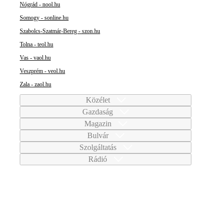
Nógrád - nool.hu
Somogy - sonline.hu
Szabolcs-Szatmár-Bereg - szon.hu
Tolna - teol.hu
Vas - vaol.hu
Veszprém - veol.hu
Zala - zaol.hu
Közélet
Gazdaság
Magazin
Bulvár
Szolgáltatás
Rádió