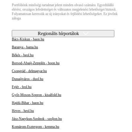
Portfóliónk minőségi tartalmat jelent minden olvasó számára. Egyedülálló
elérést, országos lefedettséget és változatos megjelenési lehetőséget biztosít.
Folyamatosan keressük az új irányokat és fejlődési lehetőségeket. Ez jövőnk
záloga.
Regionális hírportálok
Bács-Kiskun - baon.hu
Baranya - bama.hu
Békés - beol.hu
Borsod-Abaúj-Zemplén - boon.hu
Csongrád - delmagyar.hu
Dunaújváros - duol.hu
Fejér - feol.hu
Győr-Moson-Sopron - kisalfold.hu
Hajdú-Bihar - haon.hu
Heves - heol.hu
Jász-Nagykun-Szolnok - szoljon.hu
Komárom-Esztergom - kemma.hu